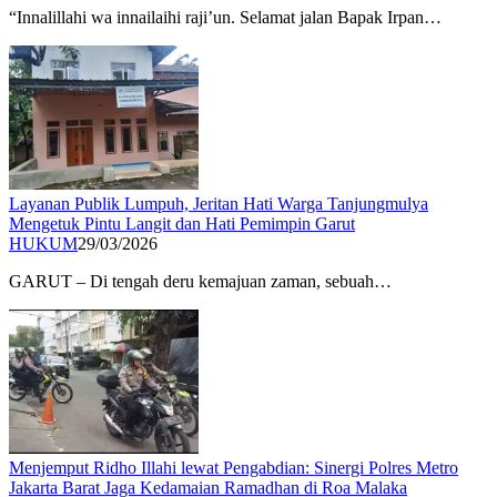
​“Innalillahi wa innailaihi raji’un. Selamat jalan Bapak Irpan…
Layanan Publik Lumpuh, Jeritan Hati Warga Tanjungmulya
Mengetuk Pintu Langit dan Hati Pemimpin Garut
HUKUM
29/03/2026
GARUT – Di tengah deru kemajuan zaman, sebuah…
Menjemput Ridho Illahi lewat Pengabdian: Sinergi Polres Metro
Jakarta Barat Jaga Kedamaian Ramadhan di Roa Malaka