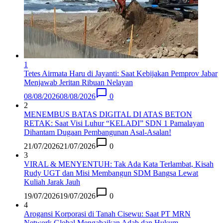
1
Tetes Airmata Haru di Jayanti: Saat Kebijakan Pemprov Jabar
Menjawab Jeritan Ribuan Nelayan
08/08/2026
08/08/2026
0
2
MENEMBUS BATAS DIGITAL DI ATAS BETON
RETAK: Saat Visi Luhur “KELADI” SDN 1 Pamalayan
Dihantam Dugaan Pembangunan Asal-Asalan​!
21/07/2026
21/07/2026
0
3
VIRAL & MENYENTUH: Tak Ada Kata Terlambat, Kisah
Rudy UGT dan Misi Membangun SDM Bangsa Lewat
Kuliah Jarak Jauh
19/07/2026
19/07/2026
0
4
Arogansi Korporasi di Tanah Cisewu: Saat PT MRN
Network Global Mengabaikan Adab dan Hukum