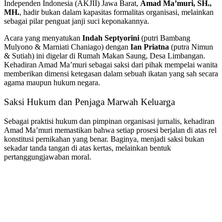
Independen Indonesia (AKJII) Jawa Barat,
Amad Ma’muri, SH.,
MH.
, hadir bukan dalam kapasitas formalitas organisasi, melainkan
sebagai pilar penguat janji suci keponakannya.
​Acara yang menyatukan
Indah Septyorini
(putri Bambang
Mulyono & Marniati Chaniago) dengan
Ian Priatna
(putra Nimun
& Sutiah) ini digelar di Rumah Makan Saung, Desa Limbangan.
Kehadiran Amad Ma’muri sebagai saksi dari pihak mempelai wanita
memberikan dimensi ketegasan dalam sebuah ikatan yang sah secara
agama maupun hukum negara.
​Saksi Hukum dan Penjaga Marwah Keluarga
​Sebagai praktisi hukum dan pimpinan organisasi jurnalis, kehadiran
Amad Ma’muri memastikan bahwa setiap prosesi berjalan di atas rel
konstitusi pernikahan yang benar. Baginya, menjadi saksi bukan
sekadar tanda tangan di atas kertas, melainkan bentuk
pertanggungjawaban moral.