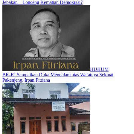
Jebakan—Lonceng Kematian Demokrasi?
HUKUM
BK-RI Sampaikan Duka Mendalam atas Wafatnya Sekmat
Pakenjeng, Irpan Fitriana