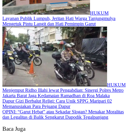
HUKUM
Layanan Publik Lumpuh, Jeritan Hati Warga Tanjungmulya
Mengetuk Pintu Langit dan Hati Pemimpin Garut
HUKUM
Menjemput Ridho Illahi lewat Pengabdian: Sinergi Polres Metro
Jakarta Barat Jaga Kedamaian Ramadhan di Roa Malaka
Dapur Gizi Berbalut Religi: Cara Unik SPPG Maripari 02
Memanusiakan Para Pejuang Dapur
OPINI: “Garut Hebat” atau Sekadar Slogan? Menakar Moralitas
dan Legalitas di Balik Sengkarut Dapodik Tegalpanjang
Baca Juga