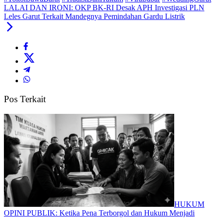
LALAI DAN IRONI: OKP BK-RI Desak APH Investigasi PLN
Leles Garut Terkait Mandegnya Pemindahan Gardu Listrik
Pos Terkait
HUKUM
OPINI PUBLIK: Ketika Pena Terborgol dan Hukum Menjadi