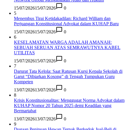
15/07/2026
15/07/2026
0
5
Menembus Tirai Ketidakadilan: Richard William dan
Perjuangan Konstitusional Advokat dalam KUHAP Baru
15/07/2026
15/07/2026
0
6
KESELAMATAN WARGA ADALAH AMANAH:
SEBUAH SERUAN ATAS SEMRAWUTNYA KABEL
UTILITAS
15/07/2026
15/07/2026
0
7
Darurat Tata Kelola: Saat Ratusan Kursi Kepala Sekolah di
Garut “Dibiarkan Kosong” di Tengah Tumpukan Guru
Kompeten
13/07/2026
13/07/2026
0
8
Krisis Konstitusionalitas: Menggugat Norma Advokat dalam
KUHAP Nomor 20 Tahun 2025 demi Keadilan yang
Bermartabat
13/07/2026
13/07/2026
0
9
Dugaan Penipuan Hewan Ternak Berkedok Jual-Beli di