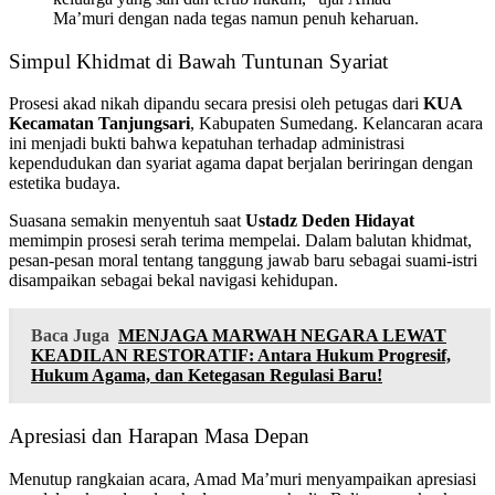
Ma’muri dengan nada tegas namun penuh keharuan.
​Simpul Khidmat di Bawah Tuntunan Syariat
​Prosesi akad nikah dipandu secara presisi oleh petugas dari
KUA
Kecamatan Tanjungsari
, Kabupaten Sumedang. Kelancaran acara
ini menjadi bukti bahwa kepatuhan terhadap administrasi
kependudukan dan syariat agama dapat berjalan beriringan dengan
estetika budaya.
​Suasana semakin menyentuh saat
Ustadz Deden Hidayat
memimpin prosesi serah terima mempelai. Dalam balutan khidmat,
pesan-pesan moral tentang tanggung jawab baru sebagai suami-istri
disampaikan sebagai bekal navigasi kehidupan.
Baca Juga
MENJAGA MARWAH NEGARA LEWAT
KEADILAN RESTORATIF: Antara Hukum Progresif,
Hukum Agama, dan Ketegasan Regulasi Baru!
​Apresiasi dan Harapan Masa Depan
​Menutup rangkaian acara, Amad Ma’muri menyampaikan apresiasi