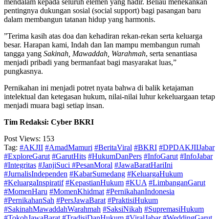
mendalam kepada seluruh elemen yang hadir. Beliau menekankan
pentingnya dukungan sosial (social support) bagi pasangan baru
dalam membangun tatanan hidup yang harmonis.
​”Terima kasih atas doa dan kehadiran rekan-rekan serta keluarga
besar. Harapan kami, Indah dan Ian mampu membangun rumah
tangga yang
Sakinah, Mawaddah, Warahmah
, serta senantiasa
menjadi pribadi yang bermanfaat bagi masyarakat luas,”
pungkasnya.
​Pernikahan ini menjadi potret nyata bahwa di balik ketajaman
intelektual dan ketegasan hukum, nilai-nilai luhur kekeluargaan tetap
menjadi muara bagi setiap insan.
Tim Redaksi: Cyber BKRI
Post Views:
153
Tag:
#AKJII
#AmadMamuri
#BeritaViral
#BKRI
#DPDAKJIIJabar
#ExploreGarut
​#GarutHits
#HukumDanPers
#InfoGarut
#InfoJabar
#Integritas
#JanjiSuci #PesanMoral
#JawaBaratHariIni
#JurnalisIndependen
#KabarSumedang
#KeluargaHukum
#KeluargaInspiratif
#KepastianHukum
#KUA
#LimbanganGarut
#MomenHaru
#MomenKhidmat
#PernikahanIndonesia
#PernikahanSah
#PersJawaBarat
​#PraktisiHukum
#SakinahMawaddahWarahmah
#SaksiNikah
#SupremasiHukum
#TokohJawaBarat
#TradisiDanHukum
#ViralJabar
#WeddingGarut