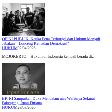
OPINI PUBLIK: Ketika Pena Terborgol dan Hukum Menjadi
Jebakan—Lonceng Kematian Demokrasi?
HUKUM
02/04/2026
MOJOKERTO – Hukum di Indonesia kembali berada di…
BK-RI Sampaikan Duka Mendalam atas Wafatnya Sekmat
Pakenjeng, Irpan Fitriana
HUKUM
29/03/2026