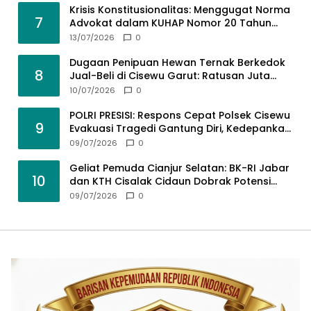
Krisis Konstitusionalitas: Menggugat Norma
7
Advokat dalam KUHAP Nomor 20 Tahun
2025 demi Keadilan yang Bermartabat
13/07/2026
0
Dugaan Penipuan Hewan Ternak Berkedok
8
Jual-Beli di Cisewu Garut: Ratusan Juta
Rupiah Raib, BK-RI Desak Polda Jabar Turun
10/07/2026
0
Tangan
POLRI PRESISI: Respons Cepat Polsek Cisewu
9
Evakuasi Tragedi Gantung Diri, Kedepankan
Pendekatan Spiritual dan Hukum Demi Jaga
09/07/2026
0
Marwah Negara
Geliat Pemuda Cianjur Selatan: BK-RI Jabar
10
dan KTH Cisalak Cidaun Dobrak Potensi
Wisata Berbasis Regulasi
09/07/2026
0