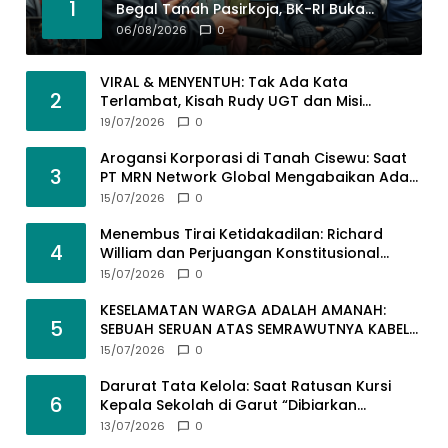
1
Begal Tanah Pasirkoja, BK-RI Buka
Suara!
06/08/2026
0
VIRAL & MENYENTUH: Tak Ada Kata
2
Terlambat, Kisah Rudy UGT dan Misi
Membangun SDM Bangsa Lewat Kuliah
19/07/2026
0
Jarak Jauh
Arogansi Korporasi di Tanah Cisewu: Saat
3
PT MRN Network Global Mengabaikan Adab
dan Hukum
15/07/2026
0
Menembus Tirai Ketidakadilan: Richard
4
William dan Perjuangan Konstitusional
Advokat dalam KUHAP Baru
15/07/2026
0
KESELAMATAN WARGA ADALAH AMANAH:
5
SEBUAH SERUAN ATAS SEMRAWUTNYA KABEL
UTILITAS
15/07/2026
0
Darurat Tata Kelola: Saat Ratusan Kursi
6
Kepala Sekolah di Garut “Dibiarkan
Kosong” di Tengah Tumpukan Guru
13/07/2026
0
Kompeten