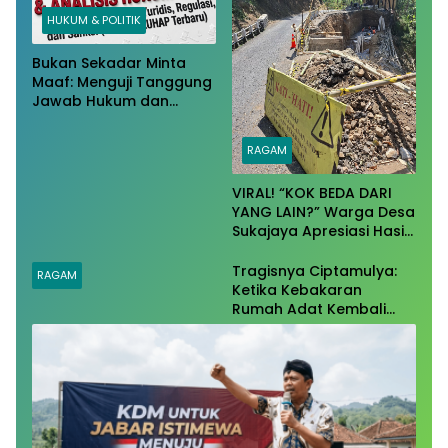
HUKUM & POLITIK
Bukan Sekadar Minta
Maaf: Menguji Tanggung
Jawab Hukum dan
Potensi Sanksi Pidana
pada Kasus Ulat Menu
RAGAM
MBG Garut​
​VIRAL! “KOK BEDA DARI
YANG LAIN?” Warga Desa
Sukajaya Apresiasi Hasil
Kerja CV. SAR Perkasa!
Tragisnya Ciptamulya:
RAGAM
Ketika Kebakaran
Rumah Adat Kembali
Membuka Tabir
Kelalaian Regulasi Listrik
dan Kejahatan Tanpa
SLO​