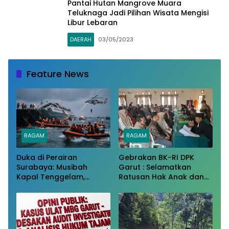
Pantai Hutan Mangrove Muara
Teluknaga Jadi Pilihan Wisata Mengisi
Libur Lebaran
DAERAH
03/05/2023
Feature News
RAGAM
RAGAM
Duka di Perairan
Gebrakan BK-RI DPK
Surabaya: Musibah
Garut : Selamatkan
Kapal Tenggelam,
Ratusan Hak Anak dan
Solidaritas, dan
Perempuan dari
Perjuangan Bertahan
Belenggu Nikah Siri
Hidup