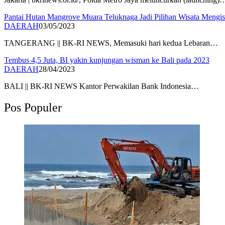
Pantai Hutan Mangrove Muara Teluknaga Jadi Pilihan Wisata Mengis
DAERAH
03/05/2023
TANGERANG || BK-RI NEWS, Memasuki hari kedua Lebaran…
Tembus 4,5 Juta, BI yakin kunjungan wisman ke Bali pada 2023
DAERAH
28/04/2023
BALI || BK-RI NEWS Kantor Perwakilan Bank Indonesia…
Pos Populer