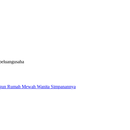
#peluangusaha
t Bangun Rumah Mewah Wanita Simpanannya