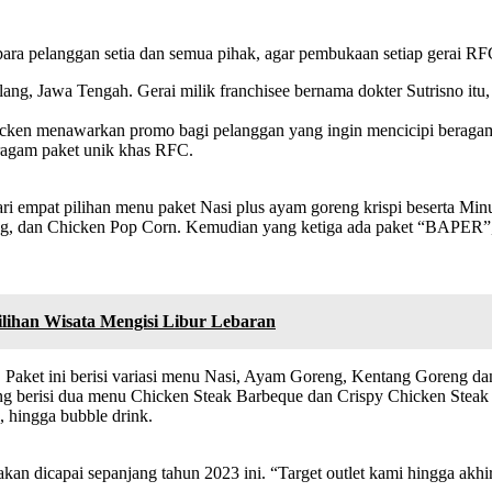
ra pelanggan setia dan semua pihak, agar pembukaan setiap gerai RFC
ang, Jawa Tengah. Gerai milik franchisee bernama dokter Sutrisno it
cken menawarkan promo bagi pelanggan yang ingin mencicipi beragam 
ragam paket unik khas RFC.
ari empat pilihan menu paket Nasi plus ayam goreng krispi beserta 
ing, dan Chicken Pop Corn. Kemudian yang ketiga ada paket “BAPER”, a
lihan Wisata Mengisi Libur Lebaran
. Paket ini berisi variasi menu Nasi, Ayam Goreng, Kentang Goreng 
g berisi dua menu Chicken Steak Barbeque dan Crispy Chicken Stea
a, hingga bubble drink.
kan dicapai sepanjang tahun 2023 ini. “Target outlet kami hingga akh