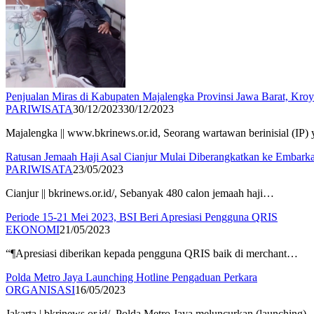
Penjualan Miras di Kabupaten Majalengka Provinsi Jawa Barat, Kr
PARIWISATA
30/12/2023
30/12/2023
Majalengka || www.bkrinews.or.id, Seorang wartawan berinisial (IP
Ratusan Jemaah Haji Asal Cianjur Mulai Diberangkatkan ke Embarka
PARIWISATA
23/05/2023
Cianjur || bkrinews.or.id/, Sebanyak 480 calon jemaah haji…
Periode 15-21 Mei 2023, BSI Beri Apresiasi Pengguna QRIS
EKONOMI
21/05/2023
“¶Apresiasi diberikan kepada pengguna QRIS baik di merchant…
Polda Metro Jaya Launching Hotline Pengaduan Perkara
ORGANISASI
16/05/2023
Jakarta | bkrinews.or.id/, Polda Metro Jaya meluncurkan (launching)