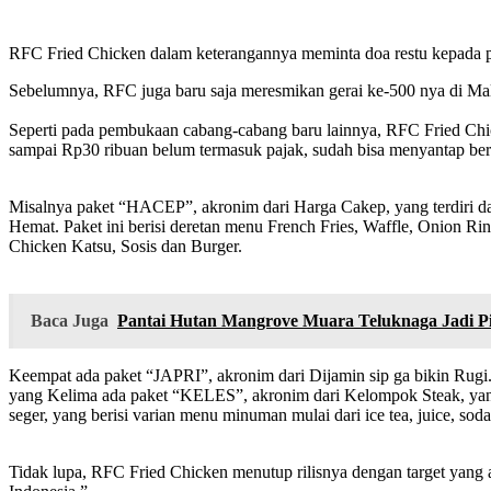
RFC Fried Chicken dalam keterangannya meminta doa restu kepada pa
Sebelumnya, RFC juga baru saja meresmikan gerai ke-500 nya di Mal
Seperti pada pembukaan cabang-cabang baru lainnya, RFC Fried Chi
sampai Rp30 ribuan belum termasuk pajak, sudah bisa menyantap be
Misalnya paket “HACEP”, akronim dari Harga Cakep, yang terdiri d
Hemat. Paket ini berisi deretan menu French Fries, Waffle, Onion R
Chicken Katsu, Sosis dan Burger.
Baca Juga
Pantai Hutan Mangrove Muara Teluknaga Jadi Pi
Keempat ada paket “JAPRI”, akronim dari Dijamin sip ga bikin Rugi
yang Kelima ada paket “KELES”, akronim dari Kelompok Steak, yan
seger, yang berisi varian menu minuman mulai dari ice tea, juice, sod
Tidak lupa, RFC Fried Chicken menutup rilisnya dengan target yang a