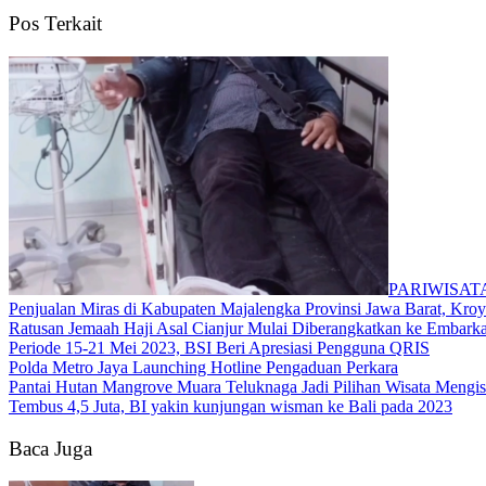
Pos Terkait
PARIWISAT
Penjualan Miras di Kabupaten Majalengka Provinsi Jawa Barat, Kr
Ratusan Jemaah Haji Asal Cianjur Mulai Diberangkatkan ke Embarka
Periode 15-21 Mei 2023, BSI Beri Apresiasi Pengguna QRIS
Polda Metro Jaya Launching Hotline Pengaduan Perkara
Pantai Hutan Mangrove Muara Teluknaga Jadi Pilihan Wisata Mengis
Tembus 4,5 Juta, BI yakin kunjungan wisman ke Bali pada 2023
Baca Juga