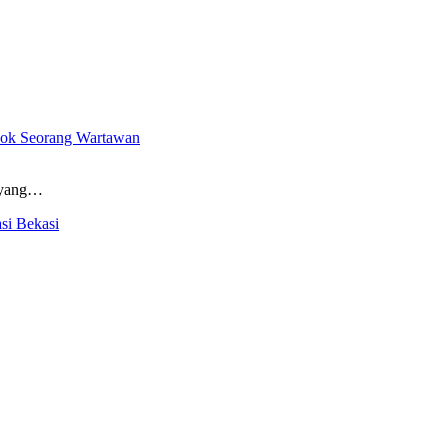
oyok Seorang Wartawan
) yang…
si Bekasi
…