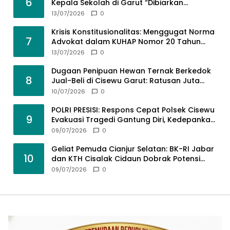
6
Kepala Sekolah di Garut “Dibiarkan
Kosong” di Tengah Tumpukan Guru
13/07/2026
0
Kompeten
Krisis Konstitusionalitas: Menggugat Norma
7
Advokat dalam KUHAP Nomor 20 Tahun
2025 demi Keadilan yang Bermartabat
13/07/2026
0
Dugaan Penipuan Hewan Ternak Berkedok
8
Jual-Beli di Cisewu Garut: Ratusan Juta
Rupiah Raib, BK-RI Desak Polda Jabar Turun
10/07/2026
0
Tangan
POLRI PRESISI: Respons Cepat Polsek Cisewu
9
Evakuasi Tragedi Gantung Diri, Kedepankan
Pendekatan Spiritual dan Hukum Demi Jaga
09/07/2026
0
Marwah Negara
Geliat Pemuda Cianjur Selatan: BK-RI Jabar
10
dan KTH Cisalak Cidaun Dobrak Potensi
Wisata Berbasis Regulasi
09/07/2026
0