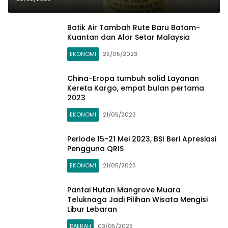
Serta Membuat Kulit Menjadi
Lembut dan Halus Berkilau
Batik Air Tambah Rute Baru Batam-
Kuantan dan Alor Setar Malaysia
EKONOMI
25/05/2023
China-Eropa tumbuh solid Layanan
Kereta Kargo, empat bulan pertama
2023
EKONOMI
21/05/2023
Periode 15-21 Mei 2023, BSI Beri Apresiasi
Pengguna QRIS
EKONOMI
21/05/2023
Pantai Hutan Mangrove Muara
Teluknaga Jadi Pilihan Wisata Mengisi
Libur Lebaran
DAERAH
03/05/2023