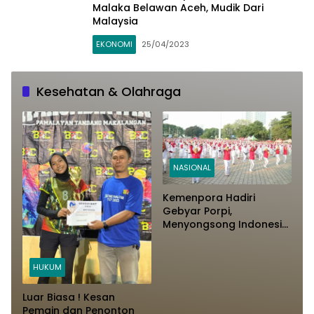
Malaka Belawan Aceh, Mudik Dari
Malaysia
EKONOMI
25/04/2023
Kesehatan & Olahraga
NASIONAL
Kemenpora Hadiri
Gebyar Porpi,
Menyongsong Indonesia
Bugar 2045
HUKUM
Luar Biasa ! Kesan
Pemain dan Penonton