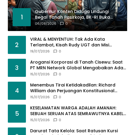
Gubernur Konten Diduga Lindungi
1
Begal Tanah Pasirkoja, BK-RI Buka
Suara!
06/08/2026
0
VIRAL & MENYENTUH: Tak Ada Kata
2
Terlambat, Kisah Rudy UGT dan Misi
Membangun SDM Bangsa Lewat Kuliah
19/07/2026
0
Jarak Jauh
Arogansi Korporasi di Tanah Cisewu: Saat
3
PT MRN Network Global Mengabaikan Adab
dan Hukum
15/07/2026
0
Menembus Tirai Ketidakadilan: Richard
4
William dan Perjuangan Konstitusional
Advokat dalam KUHAP Baru
15/07/2026
0
KESELAMATAN WARGA ADALAH AMANAH:
5
SEBUAH SERUAN ATAS SEMRAWUTNYA KABEL
UTILITAS
15/07/2026
0
Darurat Tata Kelola: Saat Ratusan Kursi