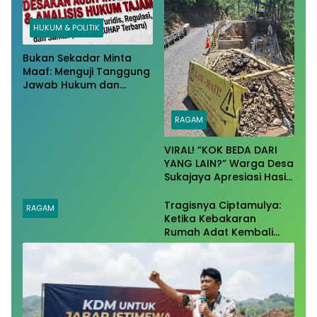
HUKUM & POLITIK
Bukan Sekadar Minta
Maaf: Menguji Tanggung
Jawab Hukum dan
Potensi Sanksi Pidana
pada Kasus Ulat Menu
RAGAM
MBG Garut​
​VIRAL! “KOK BEDA DARI
YANG LAIN?” Warga Desa
Sukajaya Apresiasi Hasil
Kerja CV. SAR Perkasa!
Tragisnya Ciptamulya:
RAGAM
Ketika Kebakaran
Rumah Adat Kembali
Membuka Tabir
Kelalaian Regulasi Listrik
dan Kejahatan Tanpa
SLO​