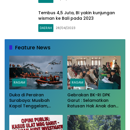
Tembus 4,5 Juta, BI yakin kunjungan
wisman ke Bali pada 2023
DAERAH
28/04/2023
Feature News
RAGAM
RAGAM
Duka di Perairan
Gebrakan BK-RI DPK
Surabaya: Musibah
Garut : Selamatkan
Kapal Tenggelam,
Ratusan Hak Anak dan
Solidaritas, dan
Perempuan dari
Perjuangan Bertahan
Belenggu Nikah Siri
Hidup