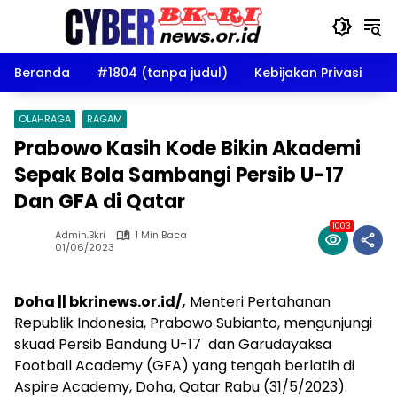
Langsung
ke
konten
Beranda
#1804 (tanpa judul)
Kebijakan Privasi
D
OLAHRAGA
RAGAM
Prabowo Kasih Kode Bikin Akademi
Sepak Bola Sambangi Persib U-17
Dan GFA di Qatar
1003
Admin.bkri
1 Min Baca
01/06/2023
Doha || bkrinews.or.id/,
Menteri Pertahanan
Republik Indonesia, Prabowo Subianto, mengunjungi
skuad Persib Bandung U-17 dan Garudayaksa
Football Academy (GFA) yang tengah berlatih di
Aspire Academy, Doha, Qatar Rabu (31/5/2023).