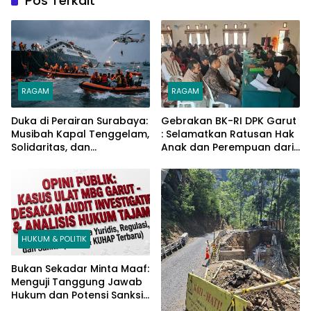
Pos Terkait
RAGAM
RAGAM
Duka di Perairan Surabaya:
Gebrakan BK-RI DPK Garut
Musibah Kapal Tenggelam,
: Selamatkan Ratusan Hak
Solidaritas, dan
Anak dan Perempuan dari
Perjuangan Bertahan
Belenggu Nikah Siri
Hidup
HUKUM & POLITIK
Bukan Sekadar Minta Maaf:
Menguji Tanggung Jawab
Hukum dan Potensi Sanksi
Pidana pada Kasus Ulat