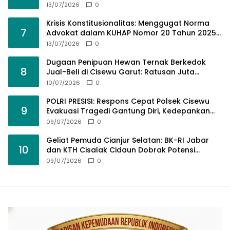
Tengah Tumpukan Guru Kompeten
13/07/2026
0
Krisis Konstitusionalitas: Menggugat Norma
7
Advokat dalam KUHAP Nomor 20 Tahun 2025
demi Keadilan yang Bermartabat
13/07/2026
0
Dugaan Penipuan Hewan Ternak Berkedok
8
Jual-Beli di Cisewu Garut: Ratusan Juta
Rupiah Raib, BK-RI Desak Polda Jabar Turun
10/07/2026
0
Tangan
POLRI PRESISI: Respons Cepat Polsek Cisewu
9
Evakuasi Tragedi Gantung Diri, Kedepankan
Pendekatan Spiritual dan Hukum Demi Jaga
09/07/2026
0
Marwah Negara
Geliat Pemuda Cianjur Selatan: BK-RI Jabar
10
dan KTH Cisalak Cidaun Dobrak Potensi
Wisata Berbasis Regulasi
09/07/2026
0