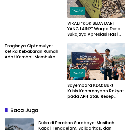
Menu MBG Garut​
RAGAM
​VIRAL! “KOK BEDA DARI
YANG LAIN?” Warga Desa
Sukajaya Apresiasi Hasil
Kerja CV. SAR Perkasa!
Tragisnya Ciptamulya:
Ketika Kebakaran Rumah
Adat Kembali Membuka
Tabir Kelalaian Regulasi
Listrik dan Kejahatan
RAGAM
Tanpa SLO​
Sayembara KDM: Bukti
Krisis Kepercayaan Rakyat
pada APH atau Resep
Menuju Anarki?​
Baca Juga
Duka di Perairan Surabaya: Musibah
Kapal Tenggelam, Solidaritas, dan