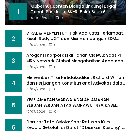
Gubernur Konten Diduga Lindungi Begal
1
Tanah Pasirkoja, BK-RI Buka Suara!
06/08/2026
0
VIRAL & MENYENTUH: Tak Ada Kata Terlambat,
2
Kisah Rudy UGT dan Misi Membangun SDM
Bangsa Lewat Kuliah Jarak Jauh
19/07/2026
0
Arogansi Korporasi di Tanah Cisewu: Saat PT
3
MRN Network Global Mengabaikan Adab dan
Hukum
15/07/2026
0
Menembus Tirai Ketidakadilan: Richard William
4
dan Perjuangan Konstitusional Advokat dalam
KUHAP Baru
15/07/2026
0
KESELAMATAN WARGA ADALAH AMANAH:
5
SEBUAH SERUAN ATAS SEMRAWUTNYA KABEL
UTILITAS
15/07/2026
0
Darurat Tata Kelola: Saat Ratusan Kursi
6
Kepala Sekolah di Garut “Dibiarkan Kosong” di