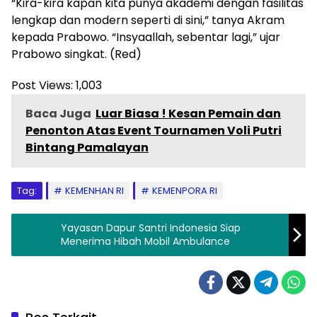
“Kira-kira kapan kita punya akademi dengan fasilitas
lengkap dan modern seperti di sini,” tanya Akram
kepada Prabowo. “Insyaallah, sebentar lagi,” ujar
Prabowo singkat. (Red)
Post Views:
1,003
Baca Juga
Luar Biasa ! Kesan Pemain dan
Penonton Atas Event Tournamen Voli Putri
Bintang Pamalayan
Tag:
KEMENHAN RI
KEMENPORA RI
Yayasan Dapur Santri Indonesia Siap
Menerima Hibah Mobil Ambulance