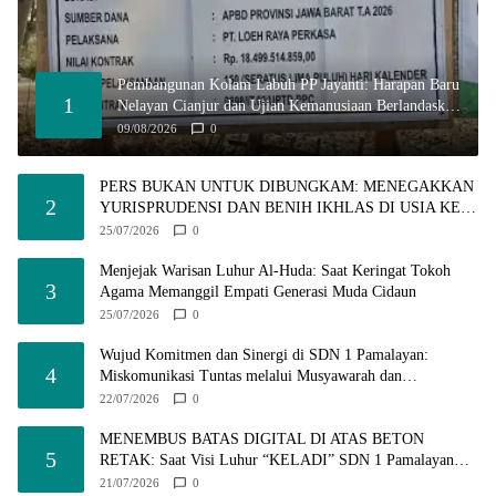
Pembangunan Kolam Labuh PP Jayanti: Harapan Baru
1
Nelayan Cianjur dan Ujian Kemanusiaan Berlandaskan
Hukum!
09/08/2026
0
PERS BUKAN UNTUK DIBUNGKAM: MENEGAKKAN
2
YURISPRUDENSI DAN BENIH IKHLAS DI USIA KE-7
FWJ INDONESIA
25/07/2026
0
Menjejak Warisan Luhur Al-Huda: Saat Keringat Tokoh
3
Agama Memanggil Empati Generasi Muda Cidaun​
25/07/2026
0
Wujud Komitmen dan Sinergi di SDN 1 Pamalayan:
4
Miskomunikasi Tuntas melalui Musyawarah dan
Transparansi
22/07/2026
0
MENEMBUS BATAS DIGITAL DI ATAS BETON
5
RETAK: Saat Visi Luhur “KELADI” SDN 1 Pamalayan
Dihantam Dugaan Pembangunan Asal-Asalan​!
21/07/2026
0