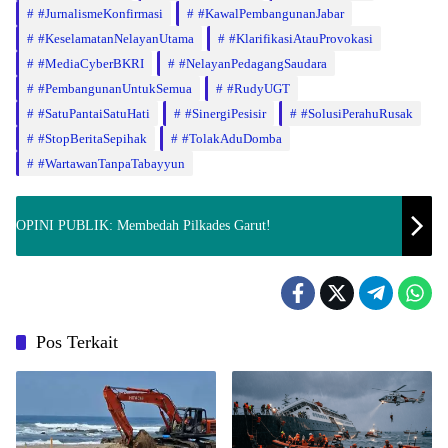
​#JurnalismeKonfirmasi
#KawalPembangunanJabar
#KeselamatanNelayanUtama
​#KlarifikasiAtauProvokasi
#MediaCyberBKRI
#NelayanPedagangSaudara
#PembangunanUntukSemua
#RudyUGT
​#SatuPantaiSatuHati
​#SinergiPesisir
​#SolusiPerahuRusak
​#StopBeritaSepihak
​#TolakAduDomba
#WartawanTanpaTabayyun
OPINI PUBLIK: Membedah Pilkades Garut!
Pos Terkait