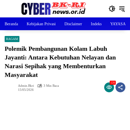
Langsung
ke
konten
Beranda
Kebijakan Privasi
Disclaimer
Indeks
YAYASAN 
RAGAM
Polemik Pembangunan Kolam Labuh
Jayanti: Antara Kebutuhan Nelayan dan
Narasi Sepihak yang Membenturkan
Masyarakat
120
Admin.bkri
3 Min Baca
15/05/2026