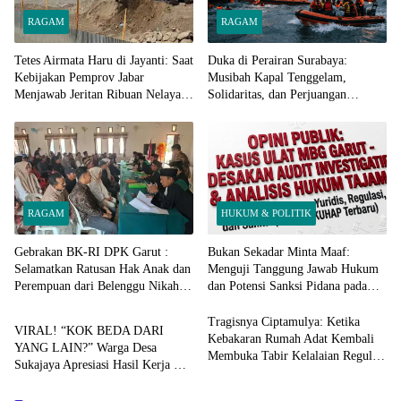
RAGAM
RAGAM
Tetes Airmata Haru di Jayanti: Saat
Duka di Perairan Surabaya:
Kebijakan Pemprov Jabar
Musibah Kapal Tenggelam,
Menjawab Jeritan Ribuan Nelayan
Solidaritas, dan Perjuangan
Cidaun!
Bertahan Hidup
RAGAM
HUKUM & POLITIK
Gebrakan BK-RI DPK Garut :
Bukan Sekadar Minta Maaf:
Selamatkan Ratusan Hak Anak dan
Menguji Tanggung Jawab Hukum
Perempuan dari Belenggu Nikah
dan Potensi Sanksi Pidana pada
RAGAM
Siri
Kasus Ulat Menu MBG Garut​
Tragisnya Ciptamulya: Ketika
​VIRAL! “KOK BEDA DARI
Kebakaran Rumah Adat Kembali
YANG LAIN?” Warga Desa
Membuka Tabir Kelalaian Regulasi
Sukajaya Apresiasi Hasil Kerja CV.
Listrik dan Kejahatan Tanpa SLO​
SAR Perkasa!