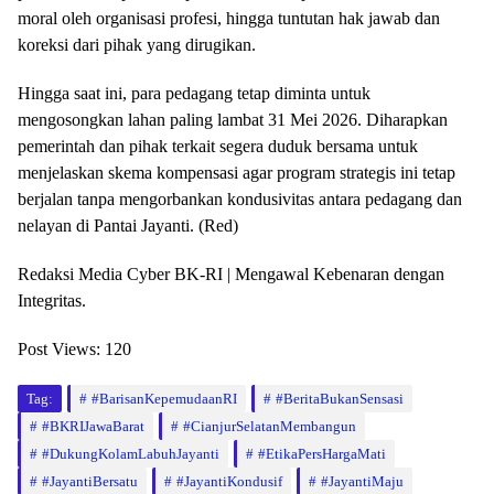
moral oleh organisasi profesi, hingga tuntutan hak jawab dan
koreksi dari pihak yang dirugikan.
​Hingga saat ini, para pedagang tetap diminta untuk
mengosongkan lahan paling lambat 31 Mei 2026. Diharapkan
pemerintah dan pihak terkait segera duduk bersama untuk
menjelaskan skema kompensasi agar program strategis ini tetap
berjalan tanpa mengorbankan kondusivitas antara pedagang dan
nelayan di Pantai Jayanti. (Red)
​Redaksi Media Cyber BK-RI | Mengawal Kebenaran dengan
Integritas.
Post Views:
120
Tag:
#BarisanKepemudaanRI
​#BeritaBukanSensasi
#BKRIJawaBarat
#CianjurSelatanMembangun
​#DukungKolamLabuhJayanti
​#EtikaPersHargaMati
​#JayantiBersatu​
​#JayantiKondusif
​#JayantiMaju​