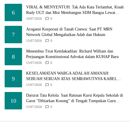
VIRAL & MENYENTUH: Tak Ada Kata Terlambat, Kisah
6
Rudy UGT dan Misi Membangun SDM Bangsa Lewat
Kuliah Jarak Jauh
19/07/2026
0
Arogansi Korporasi di Tanah Cisewu: Saat PT MRN
7
Network Global Mengabaikan Adab dan Hukum
15/07/2026
0
Menembus Tirai Ketidakadilan: Richard William dan
8
Perjuangan Konstitusional Advokat dalam KUHAP Baru
15/07/2026
0
KESELAMATAN WARGA ADALAH AMANAH:
9
SEBUAH SERUAN ATAS SEMRAWUTNYA KABEL
UTILITAS
15/07/2026
0
Darurat Tata Kelola: Saat Ratusan Kursi Kepala Sekolah di
10
Garut “Dibiarkan Kosong” di Tengah Tumpukan Guru
Kompeten
13/07/2026
0