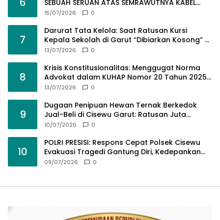
6
SEBUAH SERUAN ATAS SEMRAWUTNYA KABEL
UTILITAS
15/07/2026
0
Darurat Tata Kelola: Saat Ratusan Kursi
7
Kepala Sekolah di Garut “Dibiarkan Kosong” di
Tengah Tumpukan Guru Kompeten
13/07/2026
0
Krisis Konstitusionalitas: Menggugat Norma
8
Advokat dalam KUHAP Nomor 20 Tahun 2025
demi Keadilan yang Bermartabat
13/07/2026
0
Dugaan Penipuan Hewan Ternak Berkedok
9
Jual-Beli di Cisewu Garut: Ratusan Juta
Rupiah Raib, BK-RI Desak Polda Jabar Turun
10/07/2026
0
Tangan
POLRI PRESISI: Respons Cepat Polsek Cisewu
10
Evakuasi Tragedi Gantung Diri, Kedepankan
Pendekatan Spiritual dan Hukum Demi Jaga
09/07/2026
0
Marwah Negara