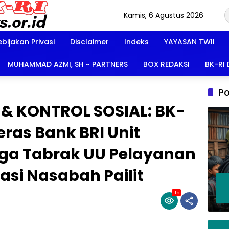
Kamis, 6 Agustus 2026
ebijakan Privasi
Disclaimer
Indeks
YAYASAN TWII
MUHAMMAD AZMI, SH ~ PARTNERS
BOX REDAKSI
BK-RI
Po
& KONTROL SOSIAL: BK-
eras Bank BRI Unit
ga Tabrak UU Pelayanan
asi Nasabah Pailit
115