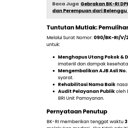
Baca Juga
Gebrakan BK-RI DP
dan Perempuan dari Belenggu N
Tuntutan Mutlak: Pemuliha
​Melalui Surat Nomor:
090/BK-RI/V/
untuk:
Menghapus Utang Pokok & 
imateriil dan dampak kesehat
Mengembalikan AJB Asli No.
syarat.
Rehabilitasi Nama Baik
nasab
Audit Pelayanan Publik
oleh 
BRI Unit Pamoyanan.
Pernyataan Penutup
​BK-RI memberikan tenggat waktu
3