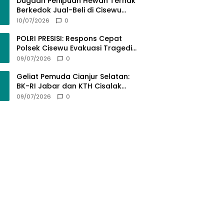
Bermartabat
Dugaan Penipuan Hewan Ternak
Berkedok Jual-Beli di Cisewu
Garut: Ratusan Juta Rupiah Raib,
10/07/2026
0
BK-RI Desak Polda Jabar Turun
Tangan
POLRI PRESISI: Respons Cepat
Polsek Cisewu Evakuasi Tragedi
Gantung Diri, Kedepankan
09/07/2026
0
Pendekatan Spiritual dan Hukum
Demi Jaga Marwah Negara
Geliat Pemuda Cianjur Selatan:
BK-RI Jabar dan KTH Cisalak
Cidaun Dobrak Potensi Wisata
09/07/2026
0
Berbasis Regulasi