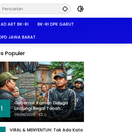
AD ART BK-RI
BK-RI DPK GARUT
 DPD JAWA BARAT
s Populer
Gubernur Konten Diduga
1
Lindungi Begal Tanah
Pasirkoja, BK-RI Buka Suara!
06/08/2026
0
VIRAL & MENYENTUH: Tak Ada Kata