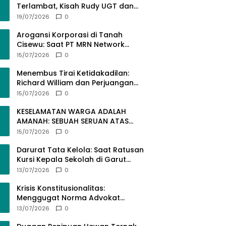
Terlambat, Kisah Rudy UGT dan
Misi Membangun SDM Bangsa
19/07/2026
0
Lewat Kuliah Jarak Jauh
Arogansi Korporasi di Tanah
Cisewu: Saat PT MRN Network
Global Mengabaikan Adab dan
15/07/2026
0
Hukum
Menembus Tirai Ketidakadilan:
Richard William dan Perjuangan
Konstitusional Advokat dalam
15/07/2026
0
KUHAP Baru
KESELAMATAN WARGA ADALAH
AMANAH: SEBUAH SERUAN ATAS
SEMRAWUTNYA KABEL UTILITAS
15/07/2026
0
Darurat Tata Kelola: Saat Ratusan
Kursi Kepala Sekolah di Garut
“Dibiarkan Kosong” di Tengah
13/07/2026
0
Tumpukan Guru Kompeten
Krisis Konstitusionalitas:
Menggugat Norma Advokat
dalam KUHAP Nomor 20 Tahun
13/07/2026
0
2025 demi Keadilan yang