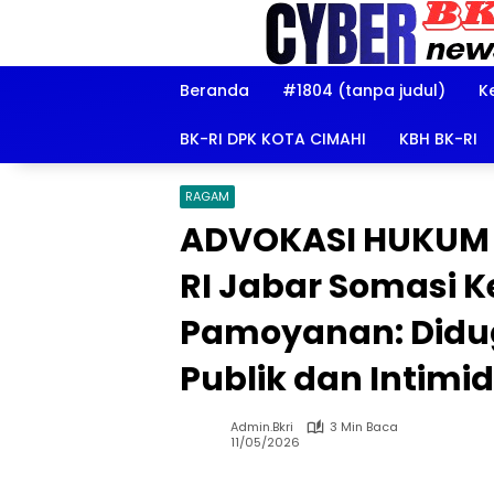
Langsung
ke
konten
Beranda
#1804 (tanpa judul)
K
BK-RI DPK KOTA CIMAHI
KBH BK-RI
RAGAM
ADVOKASI HUKUM 
RI Jabar Somasi K
Pamoyanan: Didu
Publik dan Intimid
Admin.bkri
3 Min Baca
11/05/2026