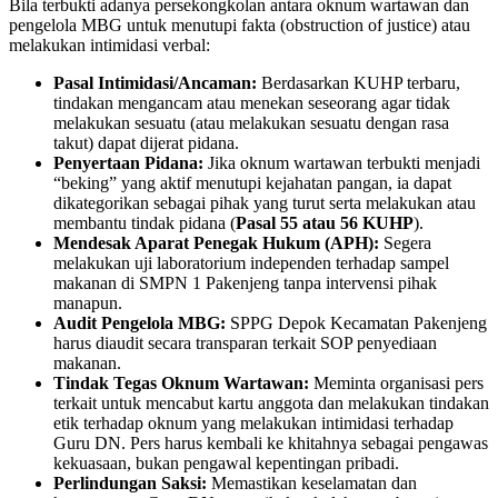
​Bila terbukti adanya persekongkolan antara oknum wartawan dan
pengelola MBG untuk menutupi fakta (obstruction of justice) atau
melakukan intimidasi verbal:
Pasal Intimidasi/Ancaman:
Berdasarkan KUHP terbaru,
tindakan mengancam atau menekan seseorang agar tidak
melakukan sesuatu (atau melakukan sesuatu dengan rasa
takut) dapat dijerat pidana.
Penyertaan Pidana:
Jika oknum wartawan terbukti menjadi
“beking” yang aktif menutupi kejahatan pangan, ia dapat
dikategorikan sebagai pihak yang turut serta melakukan atau
membantu tindak pidana (
Pasal 55 atau 56 KUHP
).
Mendesak Aparat Penegak Hukum (APH):
Segera
melakukan uji laboratorium independen terhadap sampel
makanan di SMPN 1 Pakenjeng tanpa intervensi pihak
manapun.
Audit Pengelola MBG:
SPPG Depok Kecamatan Pakenjeng
harus diaudit secara transparan terkait SOP penyediaan
makanan.
Tindak Tegas Oknum Wartawan:
Meminta organisasi pers
terkait untuk mencabut kartu anggota dan melakukan tindakan
etik terhadap oknum yang melakukan intimidasi terhadap
Guru DN. Pers harus kembali ke khitahnya sebagai pengawas
kekuasaan, bukan pengawal kepentingan pribadi.
Perlindungan Saksi:
Memastikan keselamatan dan