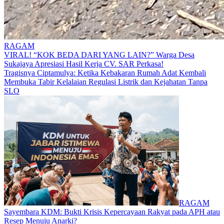
RAGAM
​VIRAL! “KOK BEDA DARI YANG LAIN?” Warga Desa
Sukajaya Apresiasi Hasil Kerja CV. SAR Perkasa!
Tragisnya Ciptamulya: Ketika Kebakaran Rumah Adat Kembali
Membuka Tabir Kelalaian Regulasi Listrik dan Kejahatan Tanpa
SLO​
RAGAM
Sayembara KDM: Bukti Krisis Kepercayaan Rakyat pada APH atau
Resep Menuju Anarki?​