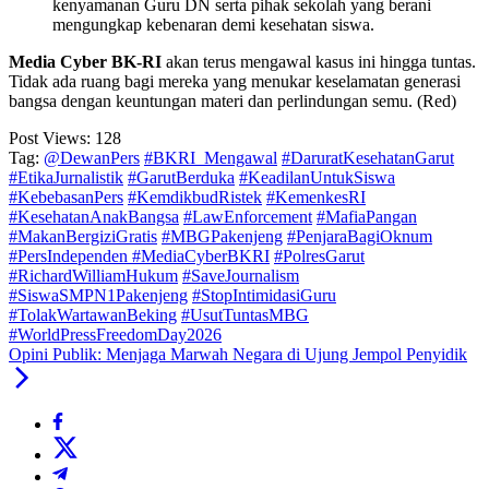
kenyamanan Guru DN serta pihak sekolah yang berani
mengungkap kebenaran demi kesehatan siswa.
Media Cyber BK-RI
akan terus mengawal kasus ini hingga tuntas.
Tidak ada ruang bagi mereka yang menukar keselamatan generasi
bangsa dengan keuntungan materi dan perlindungan semu. (Red)
Post Views:
128
Tag:
@DewanPers
​#BKRI_Mengawal
​#DaruratKesehatanGarut
#EtikaJurnalistik
​#GarutBerduka
#KeadilanUntukSiswa
#KebebasanPers
#KemdikbudRistek
#KemenkesRI
#KesehatanAnakBangsa
​#LawEnforcement
​#MafiaPangan
#MakanBergiziGratis
​#MBGPakenjeng
​#PenjaraBagiOknum
#PersIndependen ​#MediaCyberBKRI
#PolresGarut
#RichardWilliamHukum
​#SaveJournalism
#SiswaSMPN1Pakenjeng
​#StopIntimidasiGuru
#TolakWartawanBeking
​#UsutTuntasMBG
#WorldPressFreedomDay2026
Opini Publik: Menjaga Marwah Negara di Ujung Jempol Penyidik