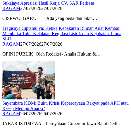
Sukajaya Apresiasi Hasil Kerja CV. SAR Perkasa!
RAGAM
27/07/2026
27/07/2026
CISEWU, GARUT — Ada yang beda dan bikin…
Tragisnya Ciptamulya: Ketika Kebakaran Rumah Adat Kembali
Membuka Tabir Kelalaian Regulasi Listrik dan Kejahatan Tanpa
SLO​
RAGAM
27/07/2026
27/07/2026
OPINI PUBLIK: Oleh Redaksi / Analis Hukum &…
Sayembara KDM: Bukti Krisis Kepercayaan Rakyat pada APH atau
Resep Menuju Anarki?​
RAGAM
26/07/2026
26/07/2026
JABAR ISTIMEWA – Pernyataan Gubernur Jawa Barat Dedi…