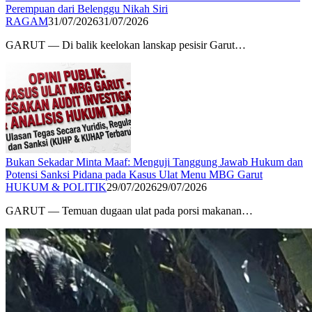
Perempuan dari Belenggu Nikah Siri
RAGAM
31/07/2026
31/07/2026
GARUT — Di balik keelokan lanskap pesisir Garut…
Bukan Sekadar Minta Maaf: Menguji Tanggung Jawab Hukum dan
Potensi Sanksi Pidana pada Kasus Ulat Menu MBG Garut​
HUKUM & POLITIK
29/07/2026
29/07/2026
GARUT — Temuan dugaan ulat pada porsi makanan…