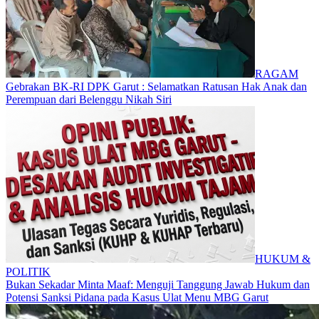
RAGAM
Gebrakan BK-RI DPK Garut : Selamatkan Ratusan Hak Anak dan
Perempuan dari Belenggu Nikah Siri
HUKUM &
POLITIK
Bukan Sekadar Minta Maaf: Menguji Tanggung Jawab Hukum dan
Potensi Sanksi Pidana pada Kasus Ulat Menu MBG Garut​