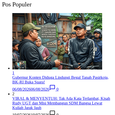
Pos Populer
1
Gubernur Konten Diduga Lindungi Begal Tanah Pasirkoja,
BK-RI Buka Suara!
06/08/2026
06/08/2026
0
2
VIRAL & MENYENTUH: Tak Ada Kata Terlambat, Kisah
Rudy UGT dan Misi Membangun SDM Bangsa Lewat
Kuliah Jarak Jauh
19/07/2026
19/07/2026
0