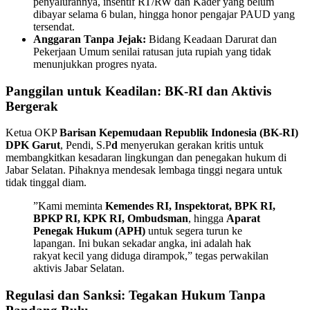
penyalurannya, insentif RT/RW dan Kader yang belum
dibayar selama 6 bulan, hingga honor pengajar PAUD yang
tersendat.
Anggaran Tanpa Jejak:
Bidang Keadaan Darurat dan
Pekerjaan Umum senilai ratusan juta rupiah yang tidak
menunjukkan progres nyata.
Panggilan untuk Keadilan: BK-RI dan Aktivis
Bergerak
​Ketua OKP
Barisan Kepemudaan Republik Indonesia (BK-RI)
DPK Garut
, Pendi, S.P
d
menyerukan gerakan kritis untuk
membangkitkan kesadaran lingkungan dan penegakan hukum di
Jabar Selatan. Pihaknya mendesak lembaga tinggi negara untuk
tidak tinggal diam.
​”Kami meminta
Kemendes RI, Inspektorat, BPK RI,
BPKP RI, KPK RI, Ombudsman
, hingga
Aparat
Penegak Hukum (APH)
untuk segera turun ke
lapangan. Ini bukan sekadar angka, ini adalah hak
rakyat kecil yang diduga dirampok,” tegas perwakilan
aktivis Jabar Selatan.
Regulasi dan Sanksi: Tegakan Hukum Tanpa