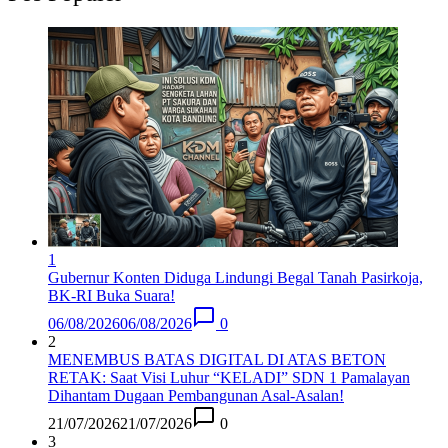
1
Gubernur Konten Diduga Lindungi Begal Tanah Pasirkoja,
BK-RI Buka Suara!
06/08/2026
06/08/2026
0
2
MENEMBUS BATAS DIGITAL DI ATAS BETON
RETAK: Saat Visi Luhur “KELADI” SDN 1 Pamalayan
Dihantam Dugaan Pembangunan Asal-Asalan​!
21/07/2026
21/07/2026
0
3