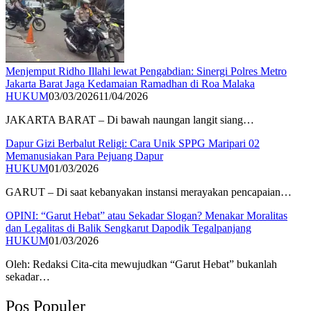
Menjemput Ridho Illahi lewat Pengabdian: Sinergi Polres Metro
Jakarta Barat Jaga Kedamaian Ramadhan di Roa Malaka
HUKUM
03/03/2026
11/04/2026
JAKARTA BARAT – Di bawah naungan langit siang…
Dapur Gizi Berbalut Religi: Cara Unik SPPG Maripari 02
Memanusiakan Para Pejuang Dapur
HUKUM
01/03/2026
GARUT – Di saat kebanyakan instansi merayakan pencapaian…
OPINI: “Garut Hebat” atau Sekadar Slogan? Menakar Moralitas
dan Legalitas di Balik Sengkarut Dapodik Tegalpanjang
HUKUM
01/03/2026
Oleh: Redaksi ​Cita-cita mewujudkan “Garut Hebat” bukanlah
sekadar…
Pos Populer