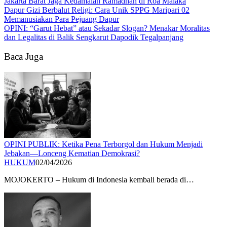
Jakarta Barat Jaga Kedamaian Ramadhan di Roa Malaka
Dapur Gizi Berbalut Religi: Cara Unik SPPG Maripari 02
Memanusiakan Para Pejuang Dapur
OPINI: “Garut Hebat” atau Sekadar Slogan? Menakar Moralitas
dan Legalitas di Balik Sengkarut Dapodik Tegalpanjang
Baca Juga
OPINI PUBLIK: Ketika Pena Terborgol dan Hukum Menjadi
Jebakan—Lonceng Kematian Demokrasi?
HUKUM
02/04/2026
MOJOKERTO – Hukum di Indonesia kembali berada di…