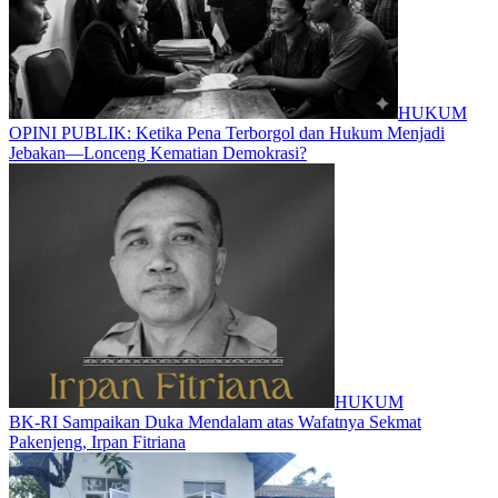
HUKUM
OPINI PUBLIK: Ketika Pena Terborgol dan Hukum Menjadi
Jebakan—Lonceng Kematian Demokrasi?
HUKUM
BK-RI Sampaikan Duka Mendalam atas Wafatnya Sekmat
Pakenjeng, Irpan Fitriana