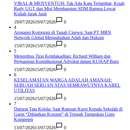
VIRAL & MENYENTUH: Tak Ada Kata Terlambat, Kisah
Rudy UGT dan Misi Membangun SDM Bangsa Lewat
Kuliah Jarak Jauh
19/07/2026
19/07/2026
0
4
Arogansi Korporasi di Tanah Cisewu: Saat PT MRN
Network Global Mengabaikan Adab dan Hukum
15/07/2026
15/07/2026
0
5
Menembus Tirai Ketidakadilan: Richard William dan
Perjuangan Konstitusional Advokat dalam KUHAP Baru
15/07/2026
15/07/2026
0
6
KESELAMATAN WARGA ADALAH AMANAH:
SEBUAH SERUAN ATAS SEMRAWUTNYA KABEL
UTILITAS
15/07/2026
15/07/2026
0
7
Darurat Tata Kelola: Saat Ratusan Kursi Kepala Sekolah di
Garut “Dibiarkan Kosong” di Tengah Tumpukan Guru
Kompeten
13/07/2026
13/07/2026
0