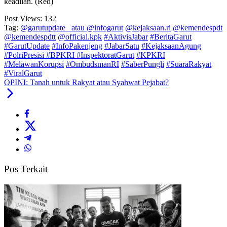
keadilan. (Red)
Post Views:
132
Tag:
@garutupdate_ atau @infogarut
@kejaksaan.ri
@kemendespdt
@kemendespdtt
@official.kpk
#AktivisJabar
#BeritaGarut
#GarutUpdate
#InfoPakenjeng
#JabarSatu
#KejaksaanAgung
#PolriPresisi #BPKRI #InspektoratGarut
#KPKRI
#MelawanKorupsi
#OmbudsmanRI
​#SaberPungli
​#SuaraRakyat
#ViralGarut
OPINI: Tanah untuk Rakyat atau Syahwat Pejabat?
Pos Terkait