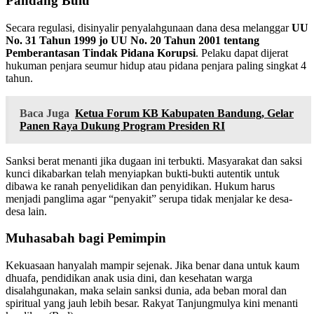
Pandang Bulu
​Secara regulasi, disinyalir penyalahgunaan dana desa melanggar
UU
No. 31 Tahun 1999 jo UU No. 20 Tahun 2001 tentang
Pemberantasan Tindak Pidana Korupsi
. Pelaku dapat dijerat
hukuman penjara seumur hidup atau pidana penjara paling singkat 4
tahun.
Baca Juga
Ketua Forum KB Kabupaten Bandung, Gelar
Panen Raya Dukung Program Presiden RI
​Sanksi berat menanti jika dugaan ini terbukti. Masyarakat dan saksi
kunci dikabarkan telah menyiapkan bukti-bukti autentik untuk
dibawa ke ranah penyelidikan dan penyidikan. Hukum harus
menjadi panglima agar “penyakit” serupa tidak menjalar ke desa-
desa lain.
Muhasabah bagi Pemimpin
​Kekuasaan hanyalah mampir sejenak. Jika benar dana untuk kaum
dhuafa, pendidikan anak usia dini, dan kesehatan warga
disalahgunakan, maka selain sanksi dunia, ada beban moral dan
spiritual yang jauh lebih besar. Rakyat Tanjungmulya kini menanti