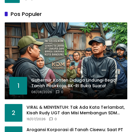
Pos Populer
Gubernur Konten Diduga Lindungi Begal
1
Tanah Pasirkoja, BK-RI Buka Suara!
06/08/2026
0
VIRAL & MENYENTUH: Tak Ada Kata Terlambat,
2
Kisah Rudy UGT dan Misi Membangun SDM
Bangsa Lewat Kuliah Jarak Jauh
19/07/2026
0
Arogansi Korporasi di Tanah Cisewu: Saat PT