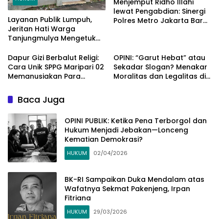
Menjemput Ridho Illahi
lewat Pengabdian: Sinergi
Layanan Publik Lumpuh,
Polres Metro Jakarta Barat
Jeritan Hati Warga
Jaga Kedamaian
Tanjungmulya Mengetuk
Ramadhan di Roa Malaka
Pintu Langit dan Hati
Pemimpin Garut
Dapur Gizi Berbalut Religi:
OPINI: “Garut Hebat” atau
Cara Unik SPPG Maripari 02
Sekadar Slogan? Menakar
Memanusiakan Para
Moralitas dan Legalitas di
Pejuang Dapur
Balik Sengkarut Dapodik
Tegalpanjang
Baca Juga
OPINI PUBLIK: Ketika Pena Terborgol dan
Hukum Menjadi Jebakan—Lonceng
Kematian Demokrasi?
HUKUM
02/04/2026
BK-RI Sampaikan Duka Mendalam atas
Wafatnya Sekmat Pakenjeng, Irpan
Fitriana
HUKUM
29/03/2026