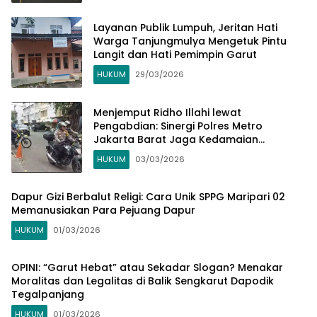
Layanan Publik Lumpuh, Jeritan Hati
Warga Tanjungmulya Mengetuk Pintu
Langit dan Hati Pemimpin Garut
HUKUM
29/03/2026
Menjemput Ridho Illahi lewat
Pengabdian: Sinergi Polres Metro
Jakarta Barat Jaga Kedamaian
Ramadhan di Roa Malaka
HUKUM
03/03/2026
Dapur Gizi Berbalut Religi: Cara Unik SPPG Maripari 02
Memanusiakan Para Pejuang Dapur
HUKUM
01/03/2026
OPINI: “Garut Hebat” atau Sekadar Slogan? Menakar
Moralitas dan Legalitas di Balik Sengkarut Dapodik
Tegalpanjang
HUKUM
01/03/2026