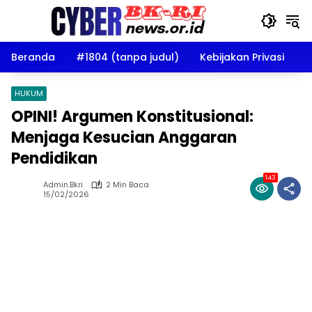
Langsung
ke
konten
Beranda
#1804 (tanpa judul)
Kebijakan Privasi
D
HUKUM
OPINI! Argumen Konstitusional:
Menjaga Kesucian Anggaran
Pendidikan
143
Admin.bkri
2 Min Baca
15/02/2026