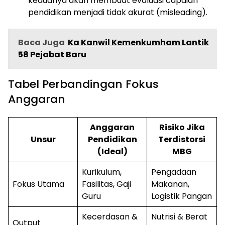
keduanya akan membuat evaluasi capaian
pendidikan menjadi tidak akurat (misleading).
Baca Juga
Ka Kanwil Kemenkumham Lantik
58 Pejabat Baru
​Tabel Perbandingan Fokus
Anggaran
Anggaran
Risiko Jika
Unsur
Pendidikan
Terdistorsi
(Ideal)
MBG
Kurikulum,
Pengadaan
Fokus Utama
Fasilitas, Gaji
Makanan,
Guru
Logistik Pangan
Kecerdasan &
Nutrisi & Berat
Output