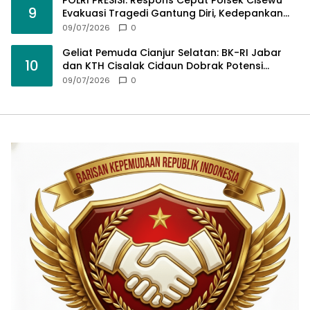
POLRI PRESISI: Respons Cepat Polsek Cisewu
9
Evakuasi Tragedi Gantung Diri, Kedepankan
Pendekatan Spiritual dan Hukum Demi Jaga
09/07/2026
0
Marwah Negara
Geliat Pemuda Cianjur Selatan: BK-RI Jabar
10
dan KTH Cisalak Cidaun Dobrak Potensi
Wisata Berbasis Regulasi
09/07/2026
0