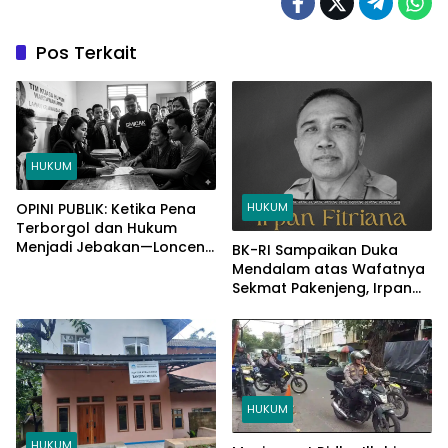
Pos Terkait
HUKUM
HUKUM
OPINI PUBLIK: Ketika Pena
Terborgol dan Hukum
Menjadi Jebakan—Lonceng
BK-RI Sampaikan Duka
Kematian Demokrasi?
Mendalam atas Wafatnya
Sekmat Pakenjeng, Irpan
Fitriana
HUKUM
HUKUM