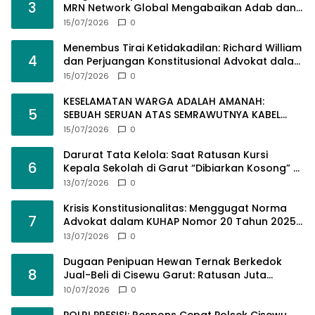
3
MRN Network Global Mengabaikan Adab dan
Hukum
15/07/2026
0
Menembus Tirai Ketidakadilan: Richard William
4
dan Perjuangan Konstitusional Advokat dalam
KUHAP Baru
15/07/2026
0
KESELAMATAN WARGA ADALAH AMANAH:
5
SEBUAH SERUAN ATAS SEMRAWUTNYA KABEL
UTILITAS
15/07/2026
0
Darurat Tata Kelola: Saat Ratusan Kursi
6
Kepala Sekolah di Garut “Dibiarkan Kosong” di
Tengah Tumpukan Guru Kompeten
13/07/2026
0
Krisis Konstitusionalitas: Menggugat Norma
7
Advokat dalam KUHAP Nomor 20 Tahun 2025
demi Keadilan yang Bermartabat
13/07/2026
0
Dugaan Penipuan Hewan Ternak Berkedok
8
Jual-Beli di Cisewu Garut: Ratusan Juta
Rupiah Raib, BK-RI Desak Polda Jabar Turun
10/07/2026
0
Tangan