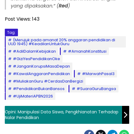
yang dipaksakan.” (
Red
)
Post Views:
143
Tag:
(Merujuk pada amanat 20% anggaran pendidikan di
UUD 1945) ​#KeadilanUntukGuru
​#AdilDalamKebijakan
​#AmanahKonstitusi
​#GiziYesPendidikanOke
​#JanganKorupsiMasaDepan
​#KawalAnggaranPendidikan
​#MarwahPasal3
​#MuliakanGuru ​#CerdasDanBergizi
​#PendidikanBukanBansos
​#SuaraGuruBangsa
​#UjiMateriAPBN2026
Opini: Manipulasi Data Siswa, Pengkhianatan Terhadap
Nalar Pendidikan