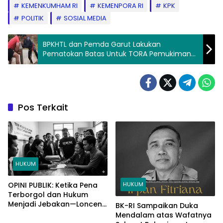
KEMENKUMHAM RI
KEMENPORA RI
KPK
POLITIK
SOSIAL MEDIA
BPKHTL dan Pemda Garut Lakukan
Pematokan Batas Untuk TORA Pemukiman
di Kawasan Hutan
Pos Terkait
HUKUM
HUKUM
OPINI PUBLIK: Ketika Pena
Terborgol dan Hukum
Menjadi Jebakan—Lonceng
BK-RI Sampaikan Duka
Kematian Demokrasi?
Mendalam atas Wafatnya