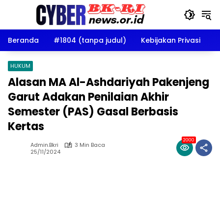
Langsung
ke
konten
Beranda
#1804 (tanpa judul)
Kebijakan Privasi
D
HUKUM
Alasan MA Al-Ashdariyah Pakenjeng
Garut Adakan Penilaian Akhir
Semester (PAS) Gasal Berbasis
Kertas
2000
Admin.bkri
3 Min Baca
25/11/2024