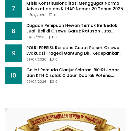
Krisis Konstitusionalitas: Menggugat Norma
7
Advokat dalam KUHAP Nomor 20 Tahun 2025
demi Keadilan yang Bermartabat
13/07/2026
0
Dugaan Penipuan Hewan Ternak Berkedok
8
Jual-Beli di Cisewu Garut: Ratusan Juta
Rupiah Raib, BK-RI Desak Polda Jabar Turun
10/07/2026
0
Tangan
POLRI PRESISI: Respons Cepat Polsek Cisewu
9
Evakuasi Tragedi Gantung Diri, Kedepankan
Pendekatan Spiritual dan Hukum Demi Jaga
09/07/2026
0
Marwah Negara
Geliat Pemuda Cianjur Selatan: BK-RI Jabar
10
dan KTH Cisalak Cidaun Dobrak Potensi
Wisata Berbasis Regulasi
09/07/2026
0