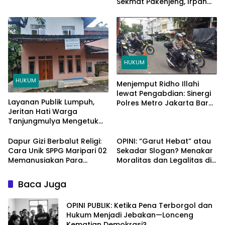
Sekmat Pakenjeng, Irpan
Fitriana
HUKUM
HUKUM
Menjemput Ridho Illahi
lewat Pengabdian: Sinergi
Layanan Publik Lumpuh,
Polres Metro Jakarta Barat
Jeritan Hati Warga
Jaga Kedamaian
Tanjungmulya Mengetuk
Ramadhan di Roa Malaka
Pintu Langit dan Hati
Pemimpin Garut
Dapur Gizi Berbalut Religi:
OPINI: “Garut Hebat” atau
Cara Unik SPPG Maripari 02
Sekadar Slogan? Menakar
Memanusiakan Para
Moralitas dan Legalitas di
Pejuang Dapur
Balik Sengkarut Dapodik
Tegalpanjang
Baca Juga
OPINI PUBLIK: Ketika Pena Terborgol dan
Hukum Menjadi Jebakan—Lonceng
Kematian Demokrasi?