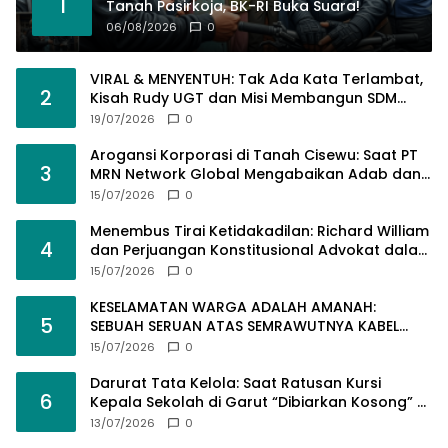
1
Tanah Pasirkoja, BK-RI Buka Suara!
06/08/2026
0
VIRAL & MENYENTUH: Tak Ada Kata Terlambat,
2
Kisah Rudy UGT dan Misi Membangun SDM
Bangsa Lewat Kuliah Jarak Jauh
19/07/2026
0
Arogansi Korporasi di Tanah Cisewu: Saat PT
3
MRN Network Global Mengabaikan Adab dan
Hukum
15/07/2026
0
Menembus Tirai Ketidakadilan: Richard William
4
dan Perjuangan Konstitusional Advokat dalam
KUHAP Baru
15/07/2026
0
KESELAMATAN WARGA ADALAH AMANAH:
5
SEBUAH SERUAN ATAS SEMRAWUTNYA KABEL
UTILITAS
15/07/2026
0
Darurat Tata Kelola: Saat Ratusan Kursi
6
Kepala Sekolah di Garut “Dibiarkan Kosong” di
Tengah Tumpukan Guru Kompeten
13/07/2026
0