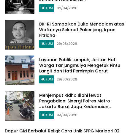
HUKUM
02/04/2026
BK-RI Sampaikan Duka Mendalam atas
Wafatnya Sekmat Pakenjeng, Irpan
Fitriana
HUKUM
29/03/2026
Layanan Publik Lumpuh, Jeritan Hati
Warga Tanjungmulya Mengetuk Pintu
Langit dan Hati Pemimpin Garut
HUKUM
29/03/2026
Menjemput Ridho Illahi lewat
Pengabdian: Sinergi Polres Metro
Jakarta Barat Jaga Kedamaian
Ramadhan di Roa Malaka
HUKUM
03/03/2026
Dapur Gizi Berbalut Religi: Cara Unik SPPG Maripari 02