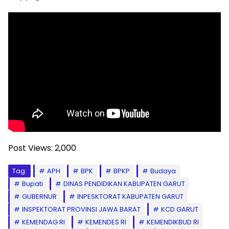
Post Views:
2,000
Tag:
APH
BPK
BPKP
Budaya
Bupati
DINAS PENDIDIKAN KABUPATEN GARUT
GUBERNUR
INPESKTORAT KABUPATEN GARUT
INSPEKTORAT PROVINSI JAWA BARAT
KCD GARUT
KEMENDAG RI
KEMENDES RI
KEMENDIKBUD RI