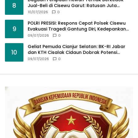
8
Jual-Beli di Cisewu Garut: Ratusan Juta
Rupiah Raib, BK-RI Desak Polda Jabar Turun
10/07/2026
0
Tangan
POLRI PRESISI: Respons Cepat Polsek Cisewu
9
Evakuasi Tragedi Gantung Diri, Kedepankan
Pendekatan Spiritual dan Hukum Demi Jaga
09/07/2026
0
Marwah Negara
Geliat Pemuda Cianjur Selatan: BK-RI Jabar
10
dan KTH Cisalak Cidaun Dobrak Potensi
Wisata Berbasis Regulasi
09/07/2026
0