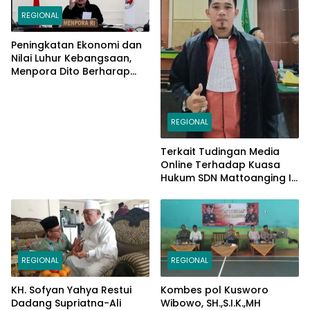
REGIONAL
Peningkatan Ekonomi dan
Nilai Luhur Kebangsaan,
Menpora Dito Berharap
Peserta PPAN dan PPAP
2024 Jadi Katalisator
REGIONAL
Terkait Tudingan Media
Online Terhadap Kuasa
Hukum SDN Mattoanging II
Makassar, Kecamatan
Mariso, Ini Penjelasannya
REGIONAL
REGIONAL
KH. Sofyan Yahya Restui
Kombes pol Kusworo
Dadang Supriatna-Ali
Wibowo, SH.,S.I.K.,MH