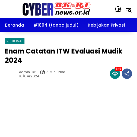
Langsung
ke
konten
Beranda
#1804 (tanpa judul)
Kebijakan Privasi
D
REGIONAL
Enam Catatan ITW Evaluasi Mudik
2024
845
Admin.bkri
3 Min Baca
16/04/2024