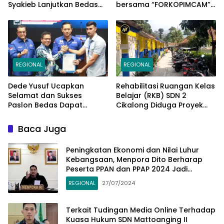
Syakieb Lanjutkan Bedas
bersama “FORKOPIMCAM”
Periode Kedua
Cimaung, Laksanakan
Jum’at Curhat Jelang
Pemilu Serentak 2024
REGIONAL
REGIONAL
Dede Yusuf Ucapkan
Rehabilitasi Ruangan Kelas
Selamat dan Sukses
Belajar (RKB) SDN 2
Paslon Bedas Dapat
Cikalong Diduga Proyek
Rekomendasi Ketum AHY di
Siluman
Pilbup Bandung
Baca Juga
Peningkatan Ekonomi dan Nilai Luhur
Kebangsaan, Menpora Dito Berharap
Peserta PPAN dan PPAP 2024 Jadi
Katalisator
REGIONAL
27/07/2024
Terkait Tudingan Media Online Terhadap
Kuasa Hukum SDN Mattoanging II