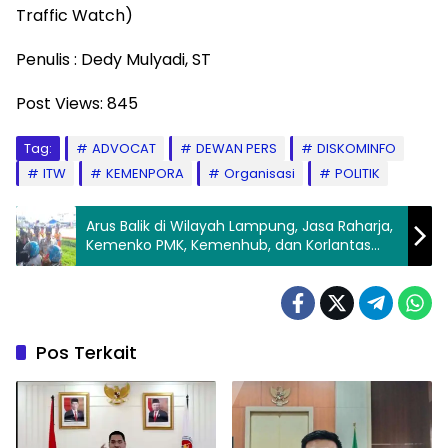
Traffic Watch)
Penulis : Dedy Mulyadi, ST
Post Views:
845
Tag:
ADVOCAT
DEWAN PERS
DISKOMINFO
ITW
KEMENPORA
Organisasi
POLITIK
Arus Balik di Wilayah Lampung, Jasa Raharja,
Kemenko PMK, Kemenhub, dan Korlantas
Polri Gelar Tinjauan ke Pelabuhan Panjang
dan Bakauheni dipastikan Lancar
Pos Terkait