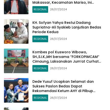
Makassar, Kecamatan Mariso, Ini
Penjelasannya
REGIONAL
26/07/2024
KH. Sofyan Yahya Restui Dadang
Supriatna-Ali Syakieb Lanjutkan Bedas
Periode Kedua
REGIONAL
26/07/2024
Kombes pol Kusworo Wibowo,
SH.,S.I.K.,MH bersama “FORKOPIMCAM”
Cimaung, Laksanakan Jum’at Curhat
Jelang Pemilu Serentak 2024
REGIONAL
26/07/2024
Dede Yusuf Ucapkan Selamat dan
Sukses Paslon Bedas Dapat
Rekomendasi Ketum AHY di Pilbup
Bandung
REGIONAL
26/07/2024