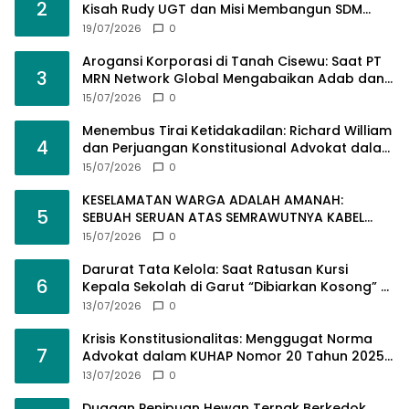
2
Kisah Rudy UGT dan Misi Membangun SDM
Bangsa Lewat Kuliah Jarak Jauh
19/07/2026
0
Arogansi Korporasi di Tanah Cisewu: Saat PT
3
MRN Network Global Mengabaikan Adab dan
Hukum
15/07/2026
0
Menembus Tirai Ketidakadilan: Richard William
4
dan Perjuangan Konstitusional Advokat dalam
KUHAP Baru
15/07/2026
0
KESELAMATAN WARGA ADALAH AMANAH:
5
SEBUAH SERUAN ATAS SEMRAWUTNYA KABEL
UTILITAS
15/07/2026
0
Darurat Tata Kelola: Saat Ratusan Kursi
6
Kepala Sekolah di Garut “Dibiarkan Kosong” di
Tengah Tumpukan Guru Kompeten
13/07/2026
0
Krisis Konstitusionalitas: Menggugat Norma
7
Advokat dalam KUHAP Nomor 20 Tahun 2025
demi Keadilan yang Bermartabat
13/07/2026
0
Dugaan Penipuan Hewan Ternak Berkedok