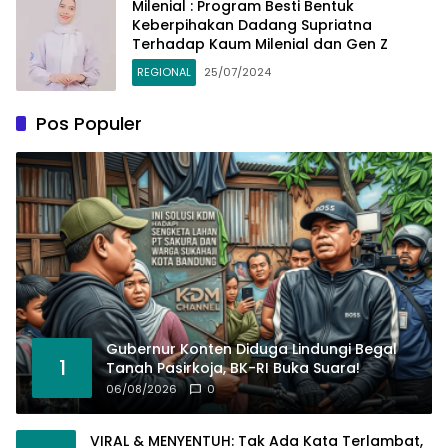
Milenial : Program Besti Bentuk
Keberpihakan Dadang Supriatna
Terhadap Kaum Milenial dan Gen Z
REGIONAL
25/07/2024
Pos Populer
Gubernur Konten Diduga Lindungi Begal
1
Tanah Pasirkoja, BK-RI Buka Suara!
06/08/2026
0
VIRAL & MENYENTUH: Tak Ada Kata Terlambat,