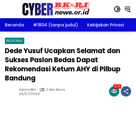
Langsung
ke
konten
Beranda
#1804 (tanpa judul)
Kebijakan Privasi
D
REGIONAL
Dede Yusuf Ucapkan Selamat dan
Sukses Paslon Bedas Dapat
Rekomendasi Ketum AHY di Pilbup
Bandung
1246
Admin.bkri
2 Min Baca
26/07/2024