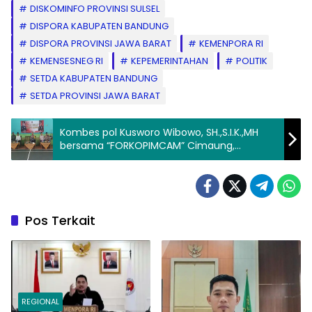
DISKOMINFO PROVINSI SULSEL
DISPORA KABUPATEN BANDUNG
DISPORA PROVINSI JAWA BARAT
KEMENPORA RI
KEMENSESNEG RI
KEPEMERINTAHAN
POLITIK
SETDA KABUPATEN BANDUNG
SETDA PROVINSI JAWA BARAT
Kombes pol Kusworo Wibowo, SH.,S.I.K.,MH
bersama “FORKOPIMCAM” Cimaung,
Laksanakan Jum’at Curhat Jelang Pemilu
Serentak 2024
Pos Terkait
REGIONAL