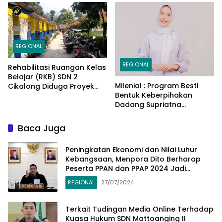
Jum’at Curhat Jelang
Pemilu Serentak 2024
REGIONAL
REGIONAL
Rehabilitasi Ruangan Kelas
Belajar (RKB) SDN 2
Milenial : Program Besti
Cikalong Diduga Proyek
Bentuk Keberpihakan
Siluman
Dadang Supriatna
Terhadap Kaum Milenial
dan Gen Z
Baca Juga
Peningkatan Ekonomi dan Nilai Luhur
Kebangsaan, Menpora Dito Berharap
Peserta PPAN dan PPAP 2024 Jadi
Katalisator
REGIONAL
27/07/2024
Terkait Tudingan Media Online Terhadap
Kuasa Hukum SDN Mattoanging II