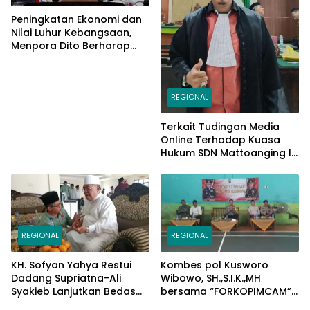
Peningkatan Ekonomi dan
Nilai Luhur Kebangsaan,
Menpora Dito Berharap
Peserta PPAN dan PPAP
2024 Jadi Katalisator
REGIONAL
Terkait Tudingan Media
Online Terhadap Kuasa
Hukum SDN Mattoanging II
Makassar, Kecamatan
Mariso, Ini Penjelasannya
REGIONAL
REGIONAL
KH. Sofyan Yahya Restui
Kombes pol Kusworo
Dadang Supriatna-Ali
Wibowo, SH.,S.I.K.,MH
Syakieb Lanjutkan Bedas
bersama “FORKOPIMCAM”
Periode Kedua
Cimaung, Laksanakan