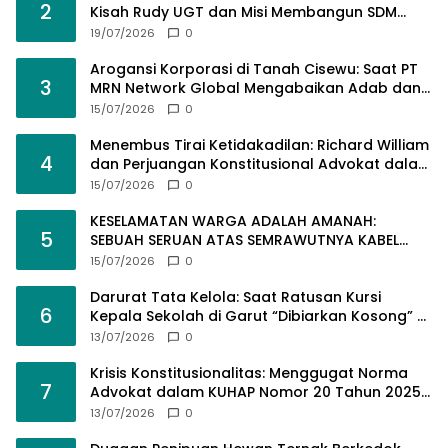
2
Kisah Rudy UGT dan Misi Membangun SDM
Bangsa Lewat Kuliah Jarak Jauh
19/07/2026
0
Arogansi Korporasi di Tanah Cisewu: Saat PT
3
MRN Network Global Mengabaikan Adab dan
Hukum
15/07/2026
0
Menembus Tirai Ketidakadilan: Richard William
4
dan Perjuangan Konstitusional Advokat dalam
KUHAP Baru
15/07/2026
0
KESELAMATAN WARGA ADALAH AMANAH:
5
SEBUAH SERUAN ATAS SEMRAWUTNYA KABEL
UTILITAS
15/07/2026
0
Darurat Tata Kelola: Saat Ratusan Kursi
6
Kepala Sekolah di Garut “Dibiarkan Kosong” di
Tengah Tumpukan Guru Kompeten
13/07/2026
0
Krisis Konstitusionalitas: Menggugat Norma
7
Advokat dalam KUHAP Nomor 20 Tahun 2025
demi Keadilan yang Bermartabat
13/07/2026
0