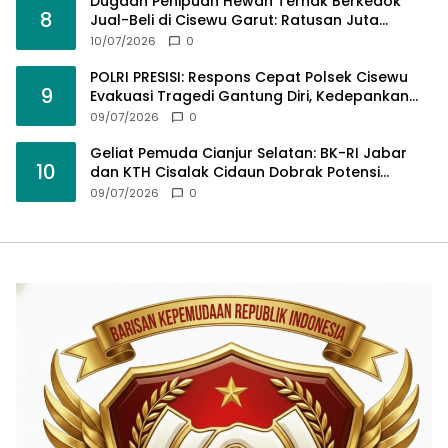
Dugaan Penipuan Hewan Ternak Berkedok
8
Jual-Beli di Cisewu Garut: Ratusan Juta
Rupiah Raib, BK-RI Desak Polda Jabar Turun
10/07/2026
0
Tangan
POLRI PRESISI: Respons Cepat Polsek Cisewu
9
Evakuasi Tragedi Gantung Diri, Kedepankan
Pendekatan Spiritual dan Hukum Demi Jaga
09/07/2026
0
Marwah Negara
Geliat Pemuda Cianjur Selatan: BK-RI Jabar
10
dan KTH Cisalak Cidaun Dobrak Potensi
Wisata Berbasis Regulasi
09/07/2026
0