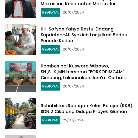
Makassar, Kecamatan Mariso, Ini
Penjelasannya
REGIONAL
26/07/2024
KH. Sofyan Yahya Restui Dadang
Supriatna-Ali Syakieb Lanjutkan Bedas
Periode Kedua
REGIONAL
26/07/2024
Kombes pol Kusworo Wibowo,
SH.,S.I.K.,MH bersama “FORKOPIMCAM”
Cimaung, Laksanakan Jum’at Curhat
Jelang Pemilu Serentak 2024
REGIONAL
26/07/2024
Rehabilitasi Ruangan Kelas Belajar (RKB)
SDN 2 Cikalong Diduga Proyek Siluman
REGIONAL
25/07/2024