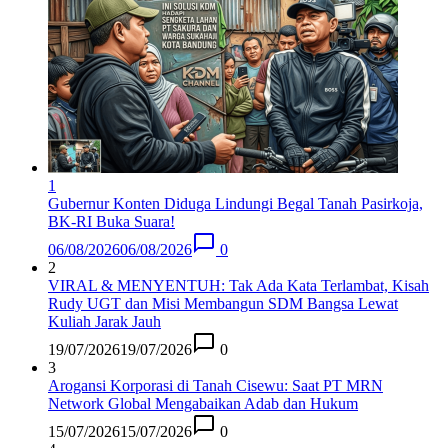
1
Gubernur Konten Diduga Lindungi Begal Tanah Pasirkoja,
BK-RI Buka Suara!
06/08/2026
06/08/2026
0
2
VIRAL & MENYENTUH: Tak Ada Kata Terlambat, Kisah
Rudy UGT dan Misi Membangun SDM Bangsa Lewat
Kuliah Jarak Jauh
19/07/2026
19/07/2026
0
3
Arogansi Korporasi di Tanah Cisewu: Saat PT MRN
Network Global Mengabaikan Adab dan Hukum
15/07/2026
15/07/2026
0