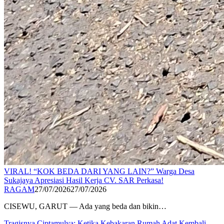
​VIRAL! “KOK BEDA DARI YANG LAIN?” Warga Desa
Sukajaya Apresiasi Hasil Kerja CV. SAR Perkasa!
RAGAM
27/07/2026
27/07/2026
CISEWU, GARUT — Ada yang beda dan bikin…
Tragisnya Ciptamulya: Ketika Kebakaran Rumah Adat Kembali