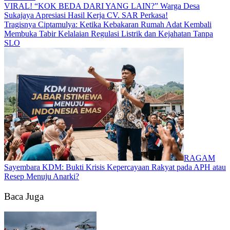
​VIRAL! “KOK BEDA DARI YANG LAIN?” Warga Desa
Sukajaya Apresiasi Hasil Kerja CV. SAR Perkasa!
Tragisnya Ciptamulya: Ketika Kebakaran Rumah Adat Kembali
Membuka Tabir Kelalaian Regulasi Listrik dan Kejahatan Tanpa
SLO​
RAGAM
Sayembara KDM: Bukti Krisis Kepercayaan Rakyat pada APH atau
Resep Menuju Anarki?​
Baca Juga