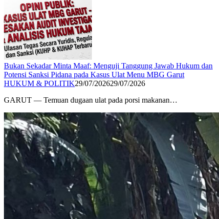
Bukan Sekadar Minta Maaf: Menguji Tanggung Jawab Hukum dan
Potensi Sanksi Pidana pada Kasus Ulat Menu MBG Garut​
HUKUM & POLITIK
29/07/2026
29/07/2026
GARUT — Temuan dugaan ulat pada porsi makanan…