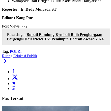
Wakapolda Bali Brigjen I Gusti Kade Budhi Harryarsana.
Reporter : Ir. Dedy Mulyadi, ST
Editor : Kang Pur
Post Views:
772
Baca Juga
Bupati Bandung Kembali Raih Penghargaan
Bergengsi Dari iNews TV, Pemimpin Daerah Award 2024
Tag:
POLRI
Ruang Edukasi Publik
Pos Terkait