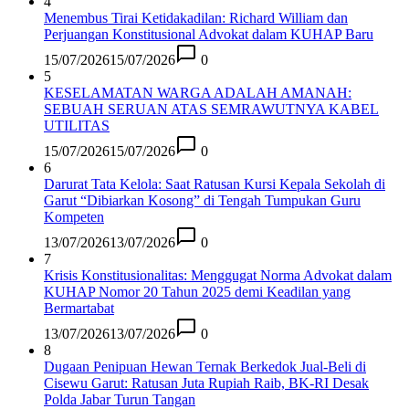
4
Menembus Tirai Ketidakadilan: Richard William dan
Perjuangan Konstitusional Advokat dalam KUHAP Baru
15/07/2026
15/07/2026
0
5
KESELAMATAN WARGA ADALAH AMANAH:
SEBUAH SERUAN ATAS SEMRAWUTNYA KABEL
UTILITAS
15/07/2026
15/07/2026
0
6
Darurat Tata Kelola: Saat Ratusan Kursi Kepala Sekolah di
Garut “Dibiarkan Kosong” di Tengah Tumpukan Guru
Kompeten
13/07/2026
13/07/2026
0
7
Krisis Konstitusionalitas: Menggugat Norma Advokat dalam
KUHAP Nomor 20 Tahun 2025 demi Keadilan yang
Bermartabat
13/07/2026
13/07/2026
0
8
Dugaan Penipuan Hewan Ternak Berkedok Jual-Beli di
Cisewu Garut: Ratusan Juta Rupiah Raib, BK-RI Desak
Polda Jabar Turun Tangan