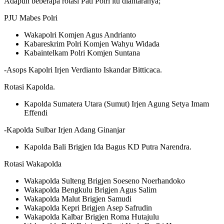
Adapun beberapa rotasi Pati Polri itu diantaranya;
PJU Mabes Polri
Wakapolri Komjen Agus Andrianto
Kabareskrim Polri Komjen Wahyu Widada
Kabaintelkam Polri Komjen Suntana
-Asops Kapolri Irjen Verdianto Iskandar Bitticaca.
Rotasi Kapolda.
Kapolda Sumatera Utara (Sumut) Irjen Agung Setya Imam
Effendi
-Kapolda Sulbar Irjen Adang Ginanjar
Kapolda Bali Brigjen Ida Bagus KD Putra Narendra.
Rotasi Wakapolda
Wakapolda Sulteng Brigjen Soeseno Noerhandoko
Wakapolda Bengkulu Brigjen Agus Salim
Wakapolda Malut Brigjen Samudi
Wakapolda Kepri Brigjen Asep Safrudin
Wakapolda Kalbar Brigjen Roma Hutajulu