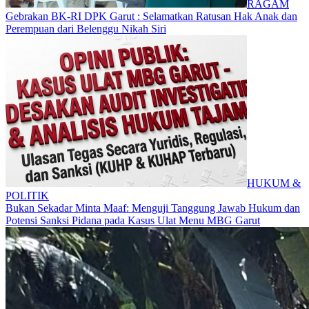
RAGAM
Gebrakan BK-RI DPK Garut : Selamatkan Ratusan Hak Anak dan
Perempuan dari Belenggu Nikah Siri
HUKUM &
POLITIK
Bukan Sekadar Minta Maaf: Menguji Tanggung Jawab Hukum dan
Potensi Sanksi Pidana pada Kasus Ulat Menu MBG Garut​