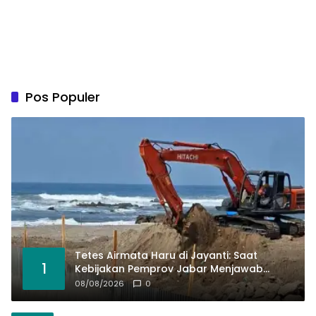
Pos Populer
Tetes Airmata Haru di Jayanti: Saat
1
Kebijakan Pemprov Jabar Menjawab
Jeritan Ribuan Nelayan
08/08/2026
0