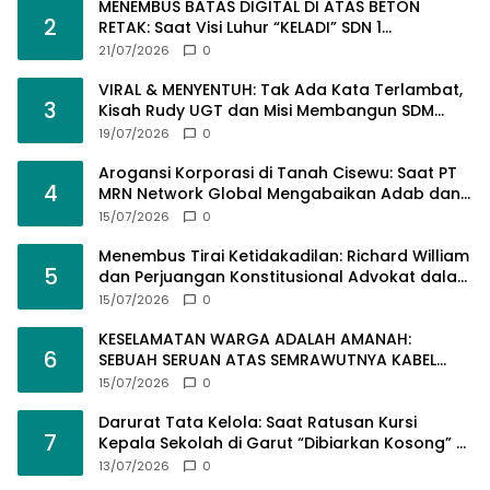
MENEMBUS BATAS DIGITAL DI ATAS BETON
2
RETAK: Saat Visi Luhur “KELADI” SDN 1
Pamalayan Dihantam Dugaan Pembangunan
21/07/2026
0
Asal-Asalan​!
VIRAL & MENYENTUH: Tak Ada Kata Terlambat,
3
Kisah Rudy UGT dan Misi Membangun SDM
Bangsa Lewat Kuliah Jarak Jauh
19/07/2026
0
Arogansi Korporasi di Tanah Cisewu: Saat PT
4
MRN Network Global Mengabaikan Adab dan
Hukum
15/07/2026
0
Menembus Tirai Ketidakadilan: Richard William
5
dan Perjuangan Konstitusional Advokat dalam
KUHAP Baru
15/07/2026
0
KESELAMATAN WARGA ADALAH AMANAH:
6
SEBUAH SERUAN ATAS SEMRAWUTNYA KABEL
UTILITAS
15/07/2026
0
Darurat Tata Kelola: Saat Ratusan Kursi
7
Kepala Sekolah di Garut “Dibiarkan Kosong” di
Tengah Tumpukan Guru Kompeten
13/07/2026
0