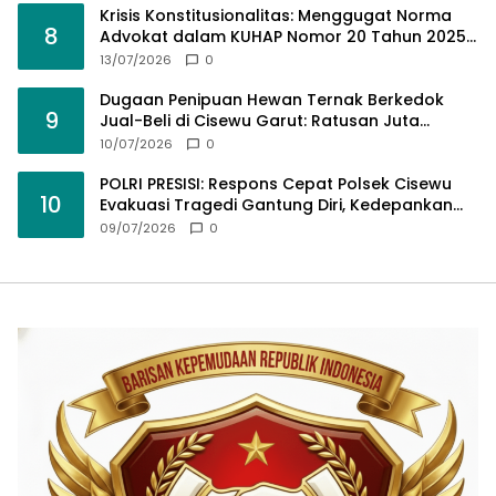
Krisis Konstitusionalitas: Menggugat Norma
8
Advokat dalam KUHAP Nomor 20 Tahun 2025
demi Keadilan yang Bermartabat
13/07/2026
0
Dugaan Penipuan Hewan Ternak Berkedok
9
Jual-Beli di Cisewu Garut: Ratusan Juta
Rupiah Raib, BK-RI Desak Polda Jabar Turun
10/07/2026
0
Tangan
POLRI PRESISI: Respons Cepat Polsek Cisewu
10
Evakuasi Tragedi Gantung Diri, Kedepankan
Pendekatan Spiritual dan Hukum Demi Jaga
09/07/2026
0
Marwah Negara