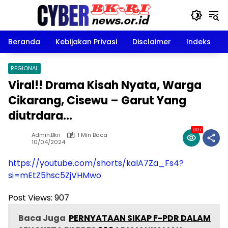
Langsung
ke
konten
Beranda
Kebijakan Privasi
Disclaimer
Indeks
REGIONAL
Viral!! Drama Kisah Nyata, Warga
Cikarang, Cisewu – Garut Yang
diutrdara…
907
Admin.bkri
1 Min Baca
10/04/2024
https://youtube.com/shorts/kaIA7Za_Fs4?
si=mEtZ5hsc5ZjVHMwo
Post Views:
907
Baca Juga
PERNYATAAN SIKAP F-PDR DALAM