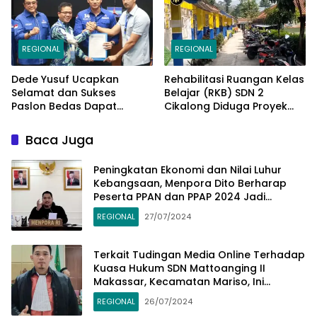
Pemilu Serentak 2024
REGIONAL
REGIONAL
Dede Yusuf Ucapkan
Rehabilitasi Ruangan Kelas
Selamat dan Sukses
Belajar (RKB) SDN 2
Paslon Bedas Dapat
Cikalong Diduga Proyek
Rekomendasi Ketum AHY di
Siluman
Pilbup Bandung
Baca Juga
Peningkatan Ekonomi dan Nilai Luhur
Kebangsaan, Menpora Dito Berharap
Peserta PPAN dan PPAP 2024 Jadi
Katalisator
REGIONAL
27/07/2024
Terkait Tudingan Media Online Terhadap
Kuasa Hukum SDN Mattoanging II
Makassar, Kecamatan Mariso, Ini
Penjelasannya
REGIONAL
26/07/2024