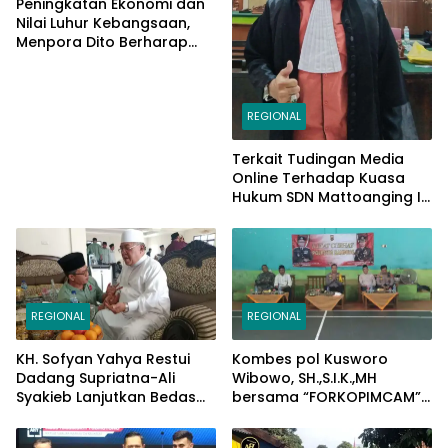
Peningkatan Ekonomi dan
Nilai Luhur Kebangsaan,
Menpora Dito Berharap
Peserta PPAN dan PPAP
2024 Jadi Katalisator
REGIONAL
Terkait Tudingan Media
Online Terhadap Kuasa
Hukum SDN Mattoanging II
Makassar, Kecamatan
Mariso, Ini Penjelasannya
REGIONAL
REGIONAL
KH. Sofyan Yahya Restui
Kombes pol Kusworo
Dadang Supriatna-Ali
Wibowo, SH.,S.I.K.,MH
Syakieb Lanjutkan Bedas
bersama “FORKOPIMCAM”
Periode Kedua
Cimaung, Laksanakan
Jum’at Curhat Jelang