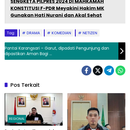
SENGKETA PILPRES 2024 DI MAHKAMAH
KONSTITUSI F-PDR Meyakini Hakim MK
Gunakan Hati Nurani dan Akal Sehat
Tag:
DRAMA
KOMEDIAN
NETIZEN
Pantai Karangsari – Garut, dipadati Pengunjung dan
dipastikan Aman Bagi …
Pos Terkait
REGIONAL