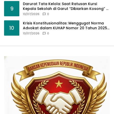
Darurat Tata Kelola: Saat Ratusan Kursi
9
Kepala Sekolah di Garut “Dibiarkan Kosong” di
Tengah Tumpukan Guru Kompeten
13/07/2026
0
Krisis Konstitusionalitas: Menggugat Norma
10
Advokat dalam KUHAP Nomor 20 Tahun 2025
demi Keadilan yang Bermartabat
13/07/2026
0