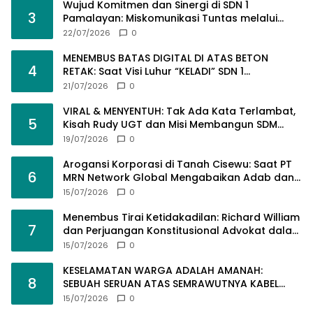
Wujud Komitmen dan Sinergi di SDN 1
3
Pamalayan: Miskomunikasi Tuntas melalui
Musyawarah dan Transparansi
22/07/2026
0
MENEMBUS BATAS DIGITAL DI ATAS BETON
4
RETAK: Saat Visi Luhur “KELADI” SDN 1
Pamalayan Dihantam Dugaan Pembangunan
21/07/2026
0
Asal-Asalan​!
VIRAL & MENYENTUH: Tak Ada Kata Terlambat,
5
Kisah Rudy UGT dan Misi Membangun SDM
Bangsa Lewat Kuliah Jarak Jauh
19/07/2026
0
Arogansi Korporasi di Tanah Cisewu: Saat PT
6
MRN Network Global Mengabaikan Adab dan
Hukum
15/07/2026
0
Menembus Tirai Ketidakadilan: Richard William
7
dan Perjuangan Konstitusional Advokat dalam
KUHAP Baru
15/07/2026
0
KESELAMATAN WARGA ADALAH AMANAH:
8
SEBUAH SERUAN ATAS SEMRAWUTNYA KABEL
UTILITAS
15/07/2026
0