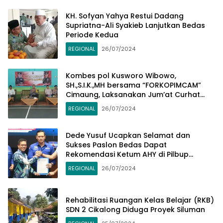
KH. Sofyan Yahya Restui Dadang
Supriatna-Ali Syakieb Lanjutkan Bedas
Periode Kedua
REGIONAL
26/07/2024
Kombes pol Kusworo Wibowo,
SH.,S.I.K.,MH bersama “FORKOPIMCAM”
Cimaung, Laksanakan Jum’at Curhat
Jelang Pemilu Serentak 2024
REGIONAL
26/07/2024
Dede Yusuf Ucapkan Selamat dan
Sukses Paslon Bedas Dapat
Rekomendasi Ketum AHY di Pilbup
Bandung
REGIONAL
26/07/2024
Rehabilitasi Ruangan Kelas Belajar (RKB)
SDN 2 Cikalong Diduga Proyek Siluman