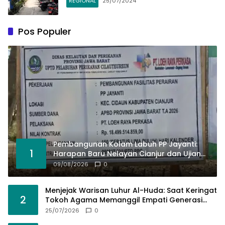
REGIONAL
25/07/2024
Pos Populer
Pembangunan Kolam Labuh PP Jayanti:
1
Harapan Baru Nelayan Cianjur dan Ujian
Kemanusiaan Berlandaskan Hukum!
09/08/2026
0
Menjejak Warisan Luhur Al-Huda: Saat Keringat
2
Tokoh Agama Memanggil Empati Generasi
Muda Cidaun​
25/07/2026
0