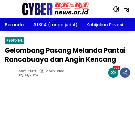
Langsung
ke
konten
Beranda
#1804 (tanpa judul)
Kebijakan Privasi
D
REGIONAL
Gelombang Pasang Melanda Pantai
Rancabuaya dan Angin Kencang
965
Admin.bkri
2 Min Baca
12/03/2024