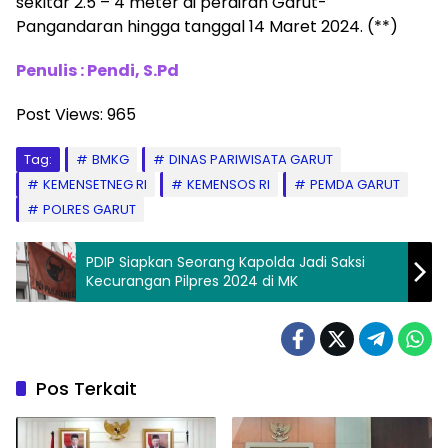
sekitar 2.5 – 4 meter di perairan Garut-
Pangandaran hingga tanggal 14 Maret 2024. (**)
Penulis : Pendi, S.Pd
Post Views:
965
Tag:
BMKG
DINAS PARIWISATA GARUT
KEMENSETNEG RI
KEMENSOS RI
PEMDA GARUT
POLRES GARUT
PDIP Siapkan Seorang Kapolda Jadi Saksi
Kecurangan Pilpres 2024 di MK
Pos Terkait