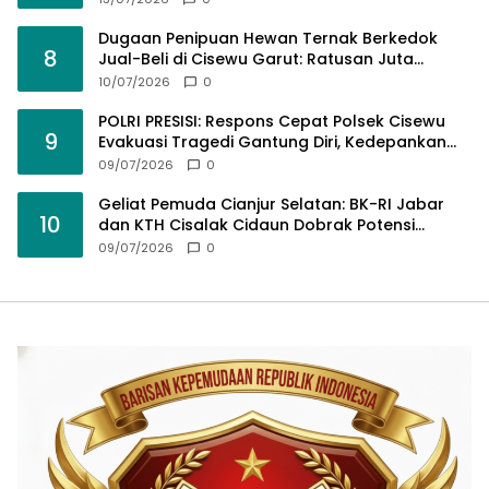
Dugaan Penipuan Hewan Ternak Berkedok
8
Jual-Beli di Cisewu Garut: Ratusan Juta
Rupiah Raib, BK-RI Desak Polda Jabar Turun
10/07/2026
0
Tangan
POLRI PRESISI: Respons Cepat Polsek Cisewu
9
Evakuasi Tragedi Gantung Diri, Kedepankan
Pendekatan Spiritual dan Hukum Demi Jaga
09/07/2026
0
Marwah Negara
Geliat Pemuda Cianjur Selatan: BK-RI Jabar
10
dan KTH Cisalak Cidaun Dobrak Potensi
Wisata Berbasis Regulasi
09/07/2026
0