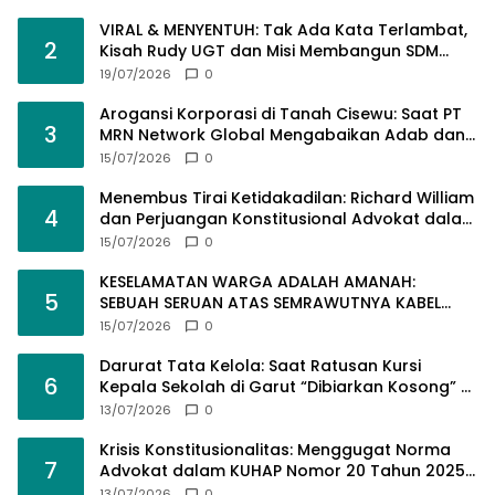
VIRAL & MENYENTUH: Tak Ada Kata Terlambat,
2
Kisah Rudy UGT dan Misi Membangun SDM
Bangsa Lewat Kuliah Jarak Jauh
19/07/2026
0
Arogansi Korporasi di Tanah Cisewu: Saat PT
3
MRN Network Global Mengabaikan Adab dan
Hukum
15/07/2026
0
Menembus Tirai Ketidakadilan: Richard William
4
dan Perjuangan Konstitusional Advokat dalam
KUHAP Baru
15/07/2026
0
KESELAMATAN WARGA ADALAH AMANAH:
5
SEBUAH SERUAN ATAS SEMRAWUTNYA KABEL
UTILITAS
15/07/2026
0
Darurat Tata Kelola: Saat Ratusan Kursi
6
Kepala Sekolah di Garut “Dibiarkan Kosong” di
Tengah Tumpukan Guru Kompeten
13/07/2026
0
Krisis Konstitusionalitas: Menggugat Norma
7
Advokat dalam KUHAP Nomor 20 Tahun 2025
demi Keadilan yang Bermartabat
13/07/2026
0