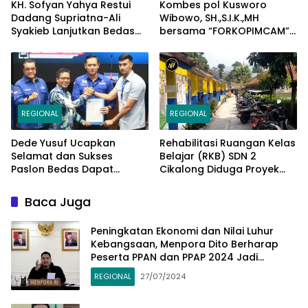
KH. Sofyan Yahya Restui
Kombes pol Kusworo
Dadang Supriatna-Ali
Wibowo, SH.,S.I.K.,MH
Syakieb Lanjutkan Bedas
bersama “FORKOPIMCAM”
Periode Kedua
Cimaung, Laksanakan
Jum’at Curhat Jelang
Pemilu Serentak 2024
REGIONAL
REGIONAL
Dede Yusuf Ucapkan
Rehabilitasi Ruangan Kelas
Selamat dan Sukses
Belajar (RKB) SDN 2
Paslon Bedas Dapat
Cikalong Diduga Proyek
Rekomendasi Ketum AHY di
Siluman
Pilbup Bandung
Baca Juga
Peningkatan Ekonomi dan Nilai Luhur
Kebangsaan, Menpora Dito Berharap
Peserta PPAN dan PPAP 2024 Jadi
Katalisator
REGIONAL
27/07/2024