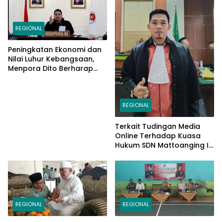
REGIONAL
Peningkatan Ekonomi dan
Nilai Luhur Kebangsaan,
Menpora Dito Berharap
Peserta PPAN dan PPAP
2024 Jadi Katalisator
REGIONAL
Terkait Tudingan Media
Online Terhadap Kuasa
Hukum SDN Mattoanging II
Makassar, Kecamatan
Mariso, Ini Penjelasannya
REGIONAL
REGIONAL