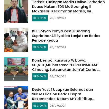
Terkait Tudingan Media Online Terhadap
Kuasa Hukum SDN Mattoanging II
Makassar, Kecamatan Mariso, Ini
Penjelasannya
REGIONAL
26/07/2024
KH. Sofyan Yahya Restui Dadang
Supriatna-Ali Syakieb Lanjutkan Bedas
Periode Kedua
REGIONAL
26/07/2024
Kombes pol Kusworo Wibowo,
SH.,S.I.K.,MH bersama “FORKOPIMCAM”
Cimaung, Laksanakan Jum’at Curhat
Jelang Pemilu Serentak 2024
REGIONAL
26/07/2024
Dede Yusuf Ucapkan Selamat dan
Sukses Paslon Bedas Dapat
Rekomendasi Ketum AHY di Pilbup
Bandung
REGIONAL
26/07/2024