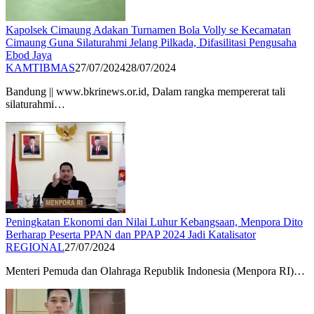
Kapolsek Cimaung Adakan Turnamen Bola Volly se Kecamatan
Cimaung Guna Silaturahmi Jelang Pilkada, Difasilitasi Pengusaha
Ebod Jaya
KAMTIBMAS
27/07/2024
28/07/2024
Bandung || www.bkrinews.or.id, Dalam rangka mempererat tali
silaturahmi…
Peningkatan Ekonomi dan Nilai Luhur Kebangsaan, Menpora Dito
Berharap Peserta PPAN dan PPAP 2024 Jadi Katalisator
REGIONAL
27/07/2024
Menteri Pemuda dan Olahraga Republik Indonesia (Menpora RI)…