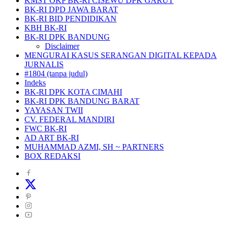
KMST OKP BK-RI CISEWU DPK GARUT
BK-RI DPD JAWA BARAT
BK-RI BID PENDIDIKAN
KBH BK-RI
BK-RI DPK BANDUNG
Disclaimer
MENGURAI KASUS SERANGAN DIGITAL KEPADA
JURNALIS
#1804 (tanpa judul)
Indeks
BK-RI DPK KOTA CIMAHI
BK-RI DPK BANDUNG BARAT
YAYASAN TWII
CV. FEDERAL MANDIRI
FWC BK-RI
AD ART BK-RI
MUHAMMAD AZMI, SH ~ PARTNERS
BOX REDAKSI