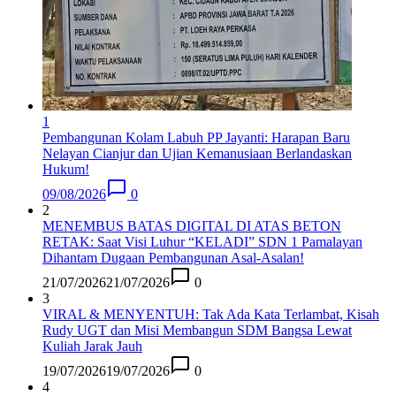
1
Pembangunan Kolam Labuh PP Jayanti: Harapan Baru
Nelayan Cianjur dan Ujian Kemanusiaan Berlandaskan
Hukum!
09/08/2026
0
2
MENEMBUS BATAS DIGITAL DI ATAS BETON
RETAK: Saat Visi Luhur “KELADI” SDN 1 Pamalayan
Dihantam Dugaan Pembangunan Asal-Asalan​!
21/07/2026
21/07/2026
0
3
VIRAL & MENYENTUH: Tak Ada Kata Terlambat, Kisah
Rudy UGT dan Misi Membangun SDM Bangsa Lewat
Kuliah Jarak Jauh
19/07/2026
19/07/2026
0
4