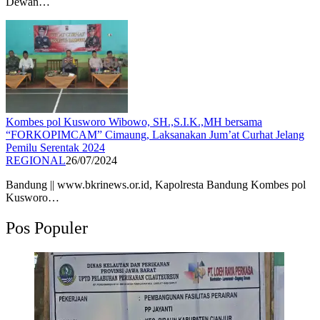
Dewan…
Kombes pol Kusworo Wibowo, SH.,S.I.K.,MH bersama
“FORKOPIMCAM” Cimaung, Laksanakan Jum’at Curhat Jelang
Pemilu Serentak 2024
REGIONAL
26/07/2024
Bandung || www.bkrinews.or.id, Kapolresta Bandung Kombes pol
Kusworo…
Pos Populer