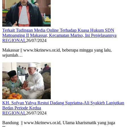
Terkait Tudingan Media Online Terhadap Kuasa Hukum SDN
Mattoanging II Makassar, Kecamatan Mariso, Ini Penjelasannya
REGIONAL
26/07/2024
Makassar || www.bkrinews.or.id, beberapa minggu yang lalu,
sejumlah…
KH. Sofyan Yahya Restui Dadang Supriatna-Ali Syakieb Lanjutkan
Bedas Periode Kedua
REGIONAL
26/07/2024
Bandung || www.bkrinews.or.id, Ulama kharismatik yang juga