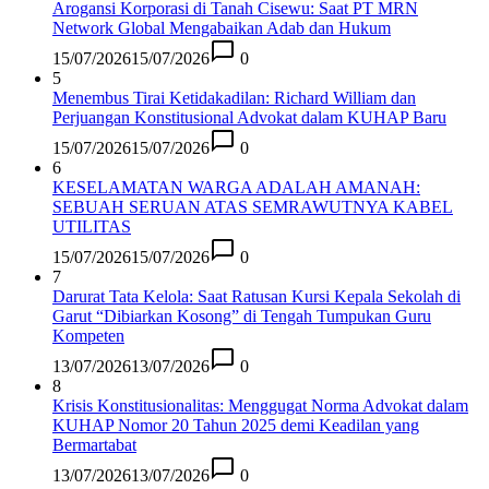
Arogansi Korporasi di Tanah Cisewu: Saat PT MRN
Network Global Mengabaikan Adab dan Hukum
15/07/2026
15/07/2026
0
5
Menembus Tirai Ketidakadilan: Richard William dan
Perjuangan Konstitusional Advokat dalam KUHAP Baru
15/07/2026
15/07/2026
0
6
KESELAMATAN WARGA ADALAH AMANAH:
SEBUAH SERUAN ATAS SEMRAWUTNYA KABEL
UTILITAS
15/07/2026
15/07/2026
0
7
Darurat Tata Kelola: Saat Ratusan Kursi Kepala Sekolah di
Garut “Dibiarkan Kosong” di Tengah Tumpukan Guru
Kompeten
13/07/2026
13/07/2026
0
8
Krisis Konstitusionalitas: Menggugat Norma Advokat dalam
KUHAP Nomor 20 Tahun 2025 demi Keadilan yang
Bermartabat
13/07/2026
13/07/2026
0