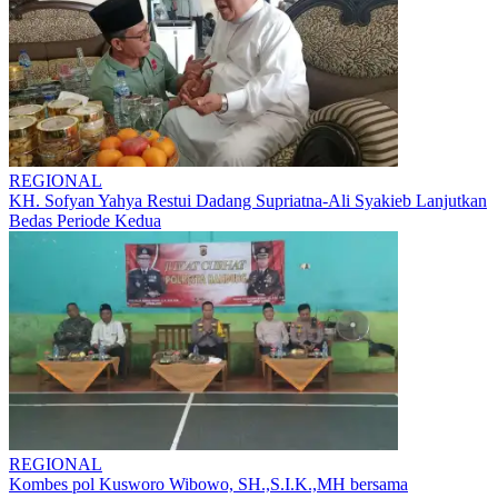
REGIONAL
KH. Sofyan Yahya Restui Dadang Supriatna-Ali Syakieb Lanjutkan
Bedas Periode Kedua
REGIONAL
Kombes pol Kusworo Wibowo, SH.,S.I.K.,MH bersama