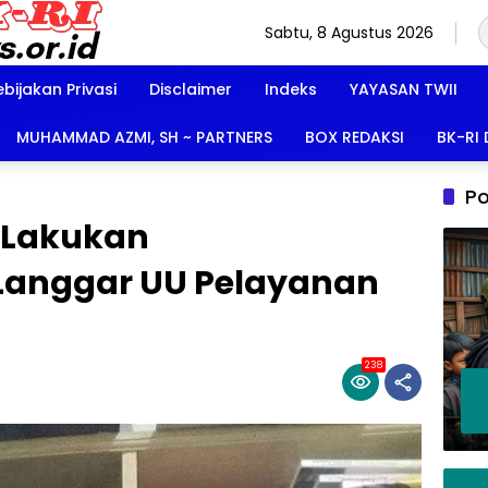
Sabtu, 8 Agustus 2026
ebijakan Privasi
Disclaimer
Indeks
YAYASAN TWII
MUHAMMAD AZMI, SH ~ PARTNERS
BOX REDAKSI
BK-RI
Po
 Lakukan
 Langgar UU Pelayanan
238