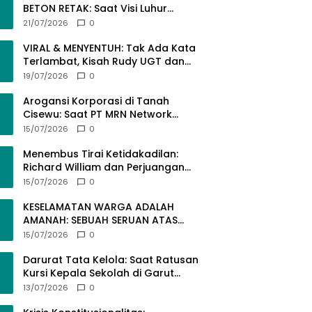
BETON RETAK: Saat Visi Luhur
“KELADI” SDN 1 Pamalayan
21/07/2026
0
Dihantam Dugaan Pembangunan
Asal-Asalan​!
VIRAL & MENYENTUH: Tak Ada Kata
Terlambat, Kisah Rudy UGT dan
Misi Membangun SDM Bangsa
19/07/2026
0
Lewat Kuliah Jarak Jauh
Arogansi Korporasi di Tanah
Cisewu: Saat PT MRN Network
Global Mengabaikan Adab dan
15/07/2026
0
Hukum
Menembus Tirai Ketidakadilan:
Richard William dan Perjuangan
Konstitusional Advokat dalam
15/07/2026
0
KUHAP Baru
KESELAMATAN WARGA ADALAH
AMANAH: SEBUAH SERUAN ATAS
SEMRAWUTNYA KABEL UTILITAS
15/07/2026
0
Darurat Tata Kelola: Saat Ratusan
Kursi Kepala Sekolah di Garut
“Dibiarkan Kosong” di Tengah
13/07/2026
0
Tumpukan Guru Kompeten