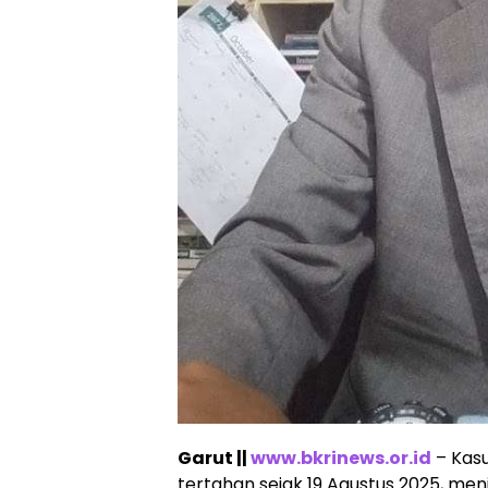
Garut ||
www.bkrinews.or.id
– Kasu
tertahan sejak 19 Agustus 2025, men