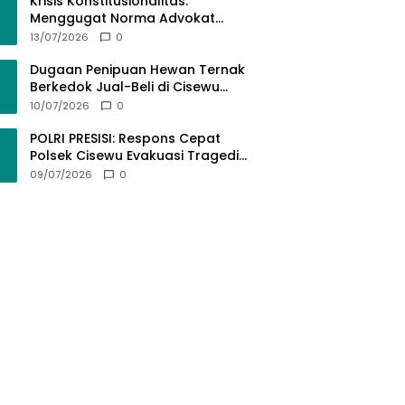
Krisis Konstitusionalitas:
Menggugat Norma Advokat
dalam KUHAP Nomor 20 Tahun
13/07/2026
0
2025 demi Keadilan yang
Bermartabat
Dugaan Penipuan Hewan Ternak
Berkedok Jual-Beli di Cisewu
Garut: Ratusan Juta Rupiah Raib,
10/07/2026
0
BK-RI Desak Polda Jabar Turun
Tangan
POLRI PRESISI: Respons Cepat
Polsek Cisewu Evakuasi Tragedi
Gantung Diri, Kedepankan
09/07/2026
0
Pendekatan Spiritual dan Hukum
Demi Jaga Marwah Negara