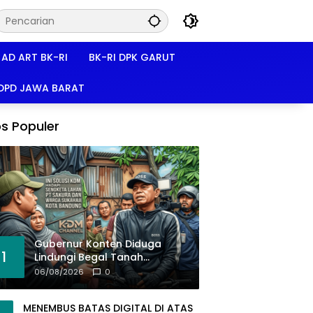
AD ART BK-RI
BK-RI DPK GARUT
 DPD JAWA BARAT
s Populer
Gubernur Konten Diduga
1
Lindungi Begal Tanah
Pasirkoja, BK-RI Buka Suara!
06/08/2026
0
MENEMBUS BATAS DIGITAL DI ATAS