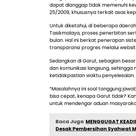
dapat dianggap tidak memenuhi ke
25/2009, khususnya terkait asas kep
Untuk diketahui, di beberapa daerah
Tasikmalaya, proses penerbitan sert
bulan. Hal ini berkat penerapan sist
transparansi progres melalui websi
Sedangkan di Garut, sebagian bes
dan komunikasi langsung, sehingga
ketidakpastian waktu penyelesaian.
“Masalahnya ini soal tanggung jawab
bisa cepat, kenapa Garut tidak? Ka
untuk mendengar aduan masyarakat”
Baca Juga
MENGGUGAT KEADIL
Desak Pembersihan Syahwat M