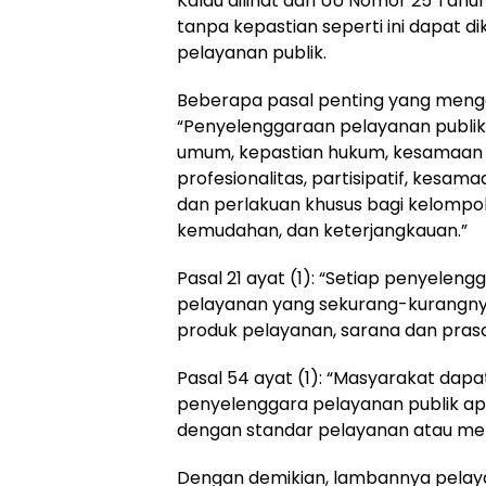
Kalau dilihat dari UU Nomor 25 Tah
tanpa kepastian seperti ini dapat 
pelayanan publik.
Beberapa pasal penting yang mengatur
“Penyelenggaraan pelayanan publik
umum, kepastian hukum, kesamaan 
profesionalitas, partisipatif, kesama
dan perlakuan khusus bagi kelompok
kemudahan, dan keterjangkauan.”
Pasal 21 ayat (1): “Setiap penyele
pelayanan yang sekurang-kurangnya 
produk pelayanan, sarana dan prasa
Pasal 54 ayat (1): “Masyarakat d
penyelenggara pelayanan publik apa
dengan standar pelayanan atau men
Dengan demikian, lambannya pelay