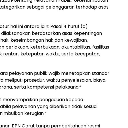
un 2009 tentang Pelayanan Publik, keterlambatan
dikategorikan sebagai pelanggaran terhadap asas
 hal ini antara lain: Pasal 4 huruf (c):
 dilaksanakan berdasarkan asas kepentingan
hak, keseimbangan hak dan kewajiban,
an perlakuan, keterbukaan, akuntabilitas, fasilitas
 rentan, ketepatan waktu, serta kecepatan,
nggara pelayanan publik wajib menetapkan standar
meliputi prosedur, waktu penyelesaian, biaya,
rana, serta kompetensi pelaksana.”
apat menyampaikan pengaduan kepada
bila pelayanan yang diberikan tidak sesuai
imbulkan kerugian.”
anan BPN Garut tanpa pemberitahuan resmi