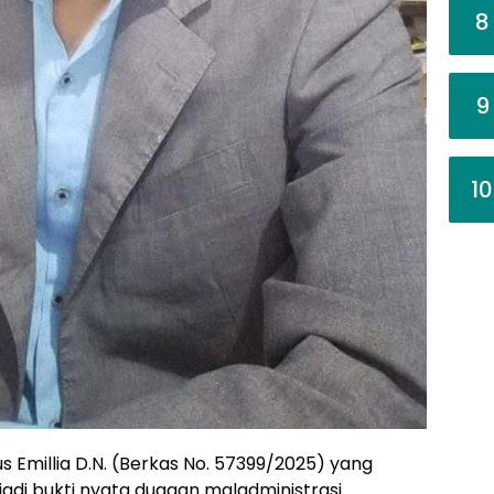
8
9
10
s Emillia D.N. (Berkas No. 57399/2025) yang
jadi bukti nyata dugaan maladministrasi