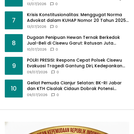
Tengah Tumpukan Guru Kompeten
13/07/2026
0
Krisis Konstitusionalitas: Menggugat Norma
7
Advokat dalam KUHAP Nomor 20 Tahun 2025
demi Keadilan yang Bermartabat
13/07/2026
0
Dugaan Penipuan Hewan Ternak Berkedok
8
Jual-Beli di Cisewu Garut: Ratusan Juta
Rupiah Raib, BK-RI Desak Polda Jabar Turun
10/07/2026
0
Tangan
POLRI PRESISI: Respons Cepat Polsek Cisewu
9
Evakuasi Tragedi Gantung Diri, Kedepankan
Pendekatan Spiritual dan Hukum Demi Jaga
09/07/2026
0
Marwah Negara
Geliat Pemuda Cianjur Selatan: BK-RI Jabar
10
dan KTH Cisalak Cidaun Dobrak Potensi
Wisata Berbasis Regulasi
09/07/2026
0