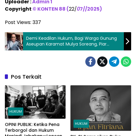
Uploader :
Admin 1
Copyright
©
KONTEN 88 (
22/
0
7//2025)
Post Views:
337
Demi Keadilan Hukum, Bagi Warga Gunung
Aseupan Karamat Mulya Soreang, Piar
Pratama SH, Pasang Badan
Pos Terkait
HUKUM
HUKUM
OPINI PUBLIK: Ketika Pena
Terborgol dan Hukum
Menjadi Jebakan—Lonceng