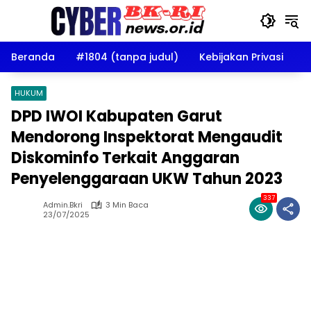
Langsung
ke
konten
Beranda
#1804 (tanpa judul)
Kebijakan Privasi
D
HUKUM
DPD IWOI Kabupaten Garut
Mendorong Inspektorat Mengaudit
Diskominfo Terkait Anggaran
Penyelenggaraan UKW Tahun 2023
337
Admin.bkri
3 Min Baca
23/07/2025