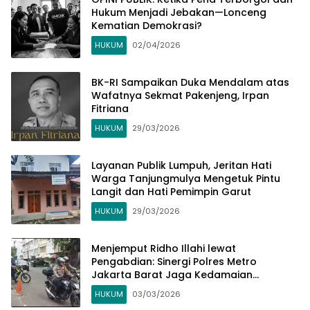
Hukum Menjadi Jebakan—Lonceng
Kematian Demokrasi?
HUKUM
02/04/2026
BK-RI Sampaikan Duka Mendalam atas
Wafatnya Sekmat Pakenjeng, Irpan
Fitriana
HUKUM
29/03/2026
Layanan Publik Lumpuh, Jeritan Hati
Warga Tanjungmulya Mengetuk Pintu
Langit dan Hati Pemimpin Garut
HUKUM
29/03/2026
Menjemput Ridho Illahi lewat
Pengabdian: Sinergi Polres Metro
Jakarta Barat Jaga Kedamaian
Ramadhan di Roa Malaka
HUKUM
03/03/2026