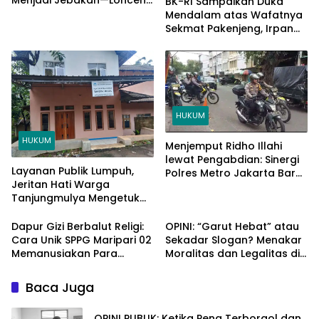
BK-RI Sampaikan Duka
Kematian Demokrasi?
Mendalam atas Wafatnya
Sekmat Pakenjeng, Irpan
Fitriana
HUKUM
HUKUM
Menjemput Ridho Illahi
lewat Pengabdian: Sinergi
Layanan Publik Lumpuh,
Polres Metro Jakarta Barat
Jeritan Hati Warga
Jaga Kedamaian
Tanjungmulya Mengetuk
Ramadhan di Roa Malaka
Pintu Langit dan Hati
Pemimpin Garut
Dapur Gizi Berbalut Religi:
OPINI: “Garut Hebat” atau
Cara Unik SPPG Maripari 02
Sekadar Slogan? Menakar
Memanusiakan Para
Moralitas dan Legalitas di
Pejuang Dapur
Balik Sengkarut Dapodik
Tegalpanjang
Baca Juga
OPINI PUBLIK: Ketika Pena Terborgol dan