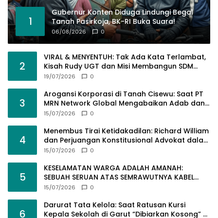
Gubernur Konten Diduga Lindungi Begal
1
Tanah Pasirkoja, BK-RI Buka Suara!
06/08/2026
0
VIRAL & MENYENTUH: Tak Ada Kata Terlambat,
2
Kisah Rudy UGT dan Misi Membangun SDM
Bangsa Lewat Kuliah Jarak Jauh
19/07/2026
0
Arogansi Korporasi di Tanah Cisewu: Saat PT
3
MRN Network Global Mengabaikan Adab dan
Hukum
15/07/2026
0
Menembus Tirai Ketidakadilan: Richard William
4
dan Perjuangan Konstitusional Advokat dalam
KUHAP Baru
15/07/2026
0
KESELAMATAN WARGA ADALAH AMANAH:
5
SEBUAH SERUAN ATAS SEMRAWUTNYA KABEL
UTILITAS
15/07/2026
0
Darurat Tata Kelola: Saat Ratusan Kursi
6
Kepala Sekolah di Garut “Dibiarkan Kosong” di