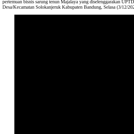
pertemuan bisnis sarung tenun Majalaya yang diselenggarakan UPTD 
Desa/Kecamatan Solokanjeruk Kabupaten Bandung, Selasa (3/12/202