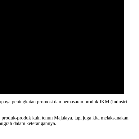
m upaya peningkatan promosi dan pemasaran produk IKM (Industri
g produk-produk kain tenun Majalaya, tapi juga kita melaksanakan
nugrah dalam keterangannya.