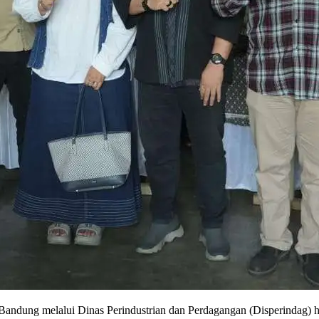
ndung melalui Dinas Perindustrian dan Perdagangan (Disperindag) had