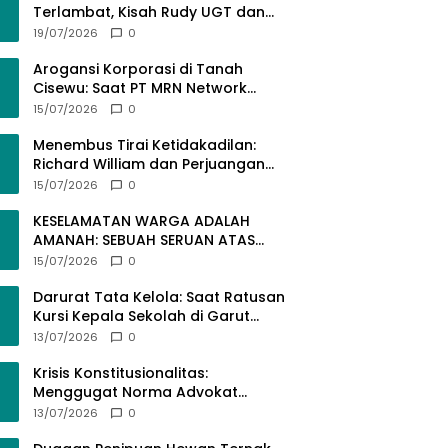
Terlambat, Kisah Rudy UGT dan
Misi Membangun SDM Bangsa
19/07/2026
0
Lewat Kuliah Jarak Jauh
Arogansi Korporasi di Tanah
Cisewu: Saat PT MRN Network
Global Mengabaikan Adab dan
15/07/2026
0
Hukum
Menembus Tirai Ketidakadilan:
Richard William dan Perjuangan
Konstitusional Advokat dalam
15/07/2026
0
KUHAP Baru
KESELAMATAN WARGA ADALAH
AMANAH: SEBUAH SERUAN ATAS
SEMRAWUTNYA KABEL UTILITAS
15/07/2026
0
Darurat Tata Kelola: Saat Ratusan
Kursi Kepala Sekolah di Garut
“Dibiarkan Kosong” di Tengah
13/07/2026
0
Tumpukan Guru Kompeten
Krisis Konstitusionalitas:
Menggugat Norma Advokat
dalam KUHAP Nomor 20 Tahun
13/07/2026
0
2025 demi Keadilan yang