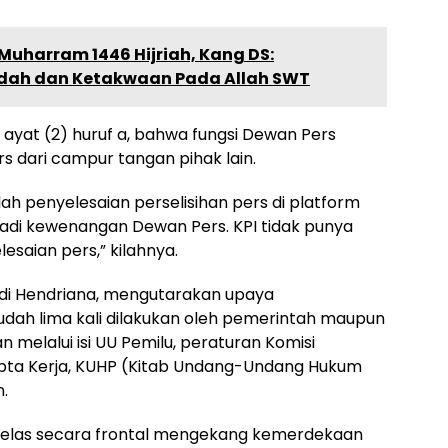
 Muharram 1446 Hijriah, Kang DS:
ah dan Ketakwaan Pada Allah SWT
5 ayat (2) huruf a, bahwa fungsi Dewan Pers
 dari campur tangan pihak lain.
lah penyelesaian perselisihan pers di platform
njadi kewenangan Dewan Pers. KPI tidak punya
esaian pers,” kilahnya.
di Hendriana, mengutarakan upaya
ah lima kali dilakukan oleh pemerintah maupun
ukan melalui isi UU Pemilu, peraturan Komisi
pta Kerja, KUHP (Kitab Undang-Undang Hukum
.
as-jelas secara frontal mengekang kemerdekaan