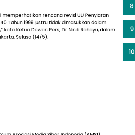
8
 memperhatikan rencana revisi UU Penyiaran
0 Tahun 1999 justru tidak dimasukkan dalam
9
kata Ketua Dewan Pers, Dr Ninik Rahayu, dalam
karta, Selasa (14/5).
10
um Asosiasi Media Siber Indonesia (AMSI),