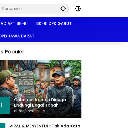
AD ART BK-RI
BK-RI DPK GARUT
 DPD JAWA BARAT
s Populer
Gubernur Konten Diduga
1
Lindungi Begal Tanah
Pasirkoja, BK-RI Buka Suara!
06/08/2026
0
VIRAL & MENYENTUH: Tak Ada Kata