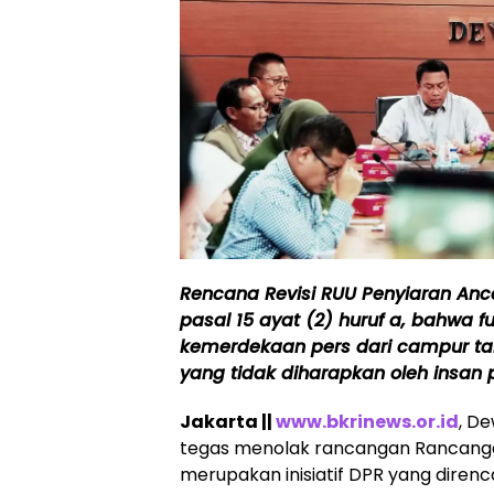
Rencana Revisi RUU Penyiaran A
pasal 15 ayat (2) huruf a, bahwa 
kemerdekaan pers dari campur tan
yang tidak diharapkan oleh insan 
Jakarta ||
www.bkrinews.or.id
, D
tegas menolak rancangan Rancanga
merupakan inisiatif DPR yang dire