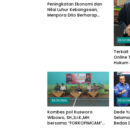
Peningkatan Ekonomi dan
Nilai Luhur Kebangsaan,
Menpora Dito Berharap
Peserta PPAN dan PPAP 2024
Jadi Katalisator
REGION
Terkait
Online
Hukum 
Makass
Mariso,
REGIONAL
REGION
Kombes pol Kusworo
Dede Y
Wibowo, SH.,S.I.K.,MH
Selama
bersama “FORKOPIMCAM”
Bedas 
Cimaung, Laksanakan
Ketum A