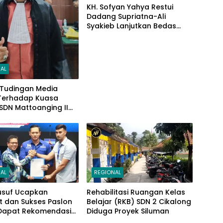
KH. Sofyan Yahya Restui
Dadang Supriatna-Ali
Syakieb Lanjutkan Bedas
Periode Kedua
AL
 Tudingan Media
 Terhadap Kuasa
SDN Mattoanging II
ar, Kecamatan
 Ini Penjelasannya
AL
REGIONAL
usuf Ucapkan
Rehabilitasi Ruangan Kelas
t dan Sukses Paslon
Belajar (RKB) SDN 2 Cikalong
Dapat Rekomendasi
Diduga Proyek Siluman
HY di Pilbup