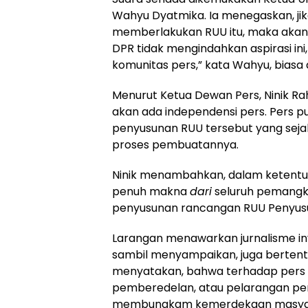
Wahyu Dyatmika. Ia menegaskan, ji
memberlakukan RUU itu, maka akan
DPR tidak mengindahkan aspirasi i
komunitas pers,” kata Wahyu, bias
Menurut Ketua Dewan Pers, Ninik Rah
akan ada independensi pers. Pers pun
penyusunan RUU tersebut yang seja
proses pembuatannya.
Ninik menambahkan, dalam ketentua
penuh makna
dari
seluruh pemangku 
penyusunan rancangan RUU Penyus
Larangan menawarkan jurnalisme in
sambil menyampaikan, juga bertent
menyatakan, bahwa terhadap pers n
pemberedelan, atau pelarangan pen
membungkam kemerdekaan masya