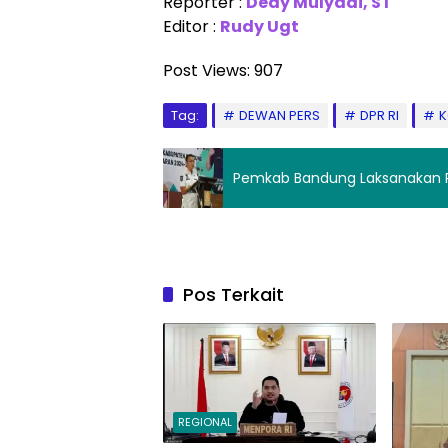
Reporter :
Dedy Mulyadi, ST
Editor :
Rudy Ugt
Post Views:
907
Tag:
DEWAN PERS
DPR RI
K
Pemkab Bandung Laksanakan 
Pos Terkait
REGIONAL