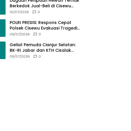
Bermartabat
Dugaan Penipuan Hewan Ternak
Berkedok Jual-Beli di Cisewu
Garut: Ratusan Juta Rupiah Raib,
10/07/2026
0
BK-RI Desak Polda Jabar Turun
Tangan
POLRI PRESISI: Respons Cepat
Polsek Cisewu Evakuasi Tragedi
Gantung Diri, Kedepankan
09/07/2026
0
Pendekatan Spiritual dan Hukum
Demi Jaga Marwah Negara
Geliat Pemuda Cianjur Selatan:
BK-RI Jabar dan KTH Cisalak
Cidaun Dobrak Potensi Wisata
09/07/2026
0
Berbasis Regulasi