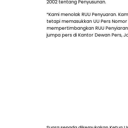
2002 tentang Penyusunan.
“Kami menolak RUU Penyuaran. Kami
tetapi memasukkan UU Pers Nomor 4
mempertimbangkan RUU Penyiaran,” 
jumpa pers di Kantor Dewan Pers, Ja
Suara senada dikemukakan Ketua Um