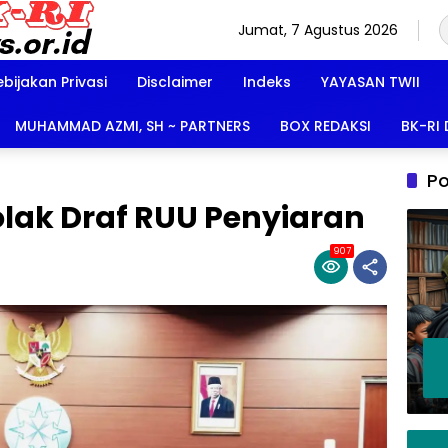
Jumat, 7 Agustus 2026
ebijakan Privasi
Disclaimer
Indeks
YAYASAN TWII
MUHAMMAD AZMI, SH ~ PARTNERS
BOX REDAKSI
BK-RI
Po
lak Draf RUU Penyiaran
907