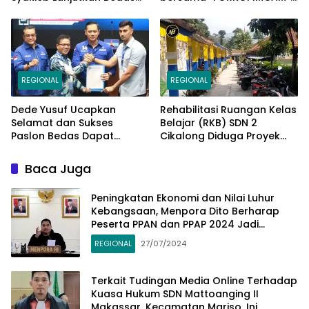
Periode Kedua
Cimaung, Laksanakan
Jum’at Curhat Jelang
Pemilu Serentak 2024
REGIONAL
REGIONAL
Dede Yusuf Ucapkan
Rehabilitasi Ruangan Kelas
Selamat dan Sukses
Belajar (RKB) SDN 2
Paslon Bedas Dapat
Cikalong Diduga Proyek
Rekomendasi Ketum AHY di
Siluman
Pilbup Bandung
Baca Juga
Peningkatan Ekonomi dan Nilai Luhur
Kebangsaan, Menpora Dito Berharap
Peserta PPAN dan PPAP 2024 Jadi
Katalisator
REGIONAL
27/07/2024
Terkait Tudingan Media Online Terhadap
Kuasa Hukum SDN Mattoanging II
Makassar, Kecamatan Mariso, Ini