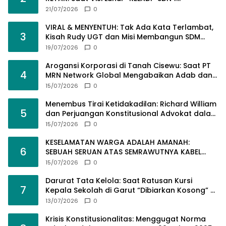
Pamalayan Dihantam Dugaan Pembangunan
21/07/2026
0
Asal-Asalan​!
VIRAL & MENYENTUH: Tak Ada Kata Terlambat,
3
Kisah Rudy UGT dan Misi Membangun SDM
Bangsa Lewat Kuliah Jarak Jauh
19/07/2026
0
Arogansi Korporasi di Tanah Cisewu: Saat PT
4
MRN Network Global Mengabaikan Adab dan
Hukum
15/07/2026
0
Menembus Tirai Ketidakadilan: Richard William
5
dan Perjuangan Konstitusional Advokat dalam
KUHAP Baru
15/07/2026
0
KESELAMATAN WARGA ADALAH AMANAH:
6
SEBUAH SERUAN ATAS SEMRAWUTNYA KABEL
UTILITAS
15/07/2026
0
Darurat Tata Kelola: Saat Ratusan Kursi
7
Kepala Sekolah di Garut “Dibiarkan Kosong” di
Tengah Tumpukan Guru Kompeten
13/07/2026
0
Krisis Konstitusionalitas: Menggugat Norma