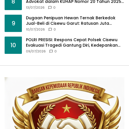
8
Advokat dalam KUHAP Nomor 20 Tahun 2025
demi Keadilan yang Bermartabat
13/07/2026
0
Dugaan Penipuan Hewan Ternak Berkedok
9
Jual-Beli di Cisewu Garut: Ratusan Juta
Rupiah Raib, BK-RI Desak Polda Jabar Turun
10/07/2026
0
Tangan
POLRI PRESISI: Respons Cepat Polsek Cisewu
10
Evakuasi Tragedi Gantung Diri, Kedepankan
Pendekatan Spiritual dan Hukum Demi Jaga
09/07/2026
0
Marwah Negara