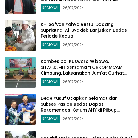
Penjelasannya
REGIONAL
26/07/2024
KH. Sofyan Yahya Restui Dadang
Supriatna-Ali Syakieb Lanjutkan Bedas
Periode Kedua
REGIONAL
26/07/2024
Kombes pol Kusworo Wibowo,
SH.,S.I.K.,MH bersama “FORKOPIMCAM”
Cimaung, Laksanakan Jum’at Curhat
Jelang Pemilu Serentak 2024
REGIONAL
26/07/2024
Dede Yusuf Ucapkan Selamat dan
Sukses Paslon Bedas Dapat
Rekomendasi Ketum AHY di Pilbup
Bandung
REGIONAL
26/07/2024