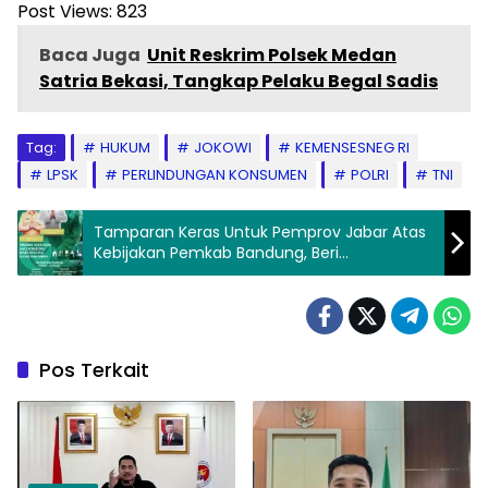
Post Views:
823
Baca Juga
Unit Reskrim Polsek Medan
Satria Bekasi, Tangkap Pelaku Begal Sadis
Tag:
HUKUM
JOKOWI
KEMENSESNEG RI
LPSK
PERLINDUNGAN KONSUMEN
POLRI
TNI
Tamparan Keras Untuk Pemprov Jabar Atas
Kebijakan Pemkab Bandung, Beri
Penghapusan Sanksi Administratif Denda
Atas Piutang Pajak Daerah
Pos Terkait