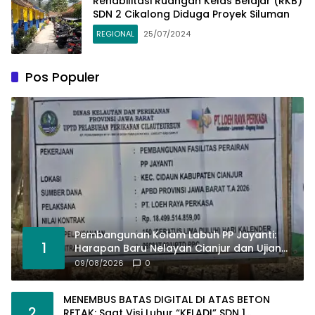
Rehabilitasi Ruangan Kelas Belajar (RKB)
SDN 2 Cikalong Diduga Proyek Siluman
REGIONAL
25/07/2024
Pos Populer
Pembangunan Kolam Labuh PP Jayanti:
1
Harapan Baru Nelayan Cianjur dan Ujian
Kemanusiaan Berlandaskan Hukum!
09/08/2026
0
MENEMBUS BATAS DIGITAL DI ATAS BETON
2
RETAK: Saat Visi Luhur “KELADI” SDN 1