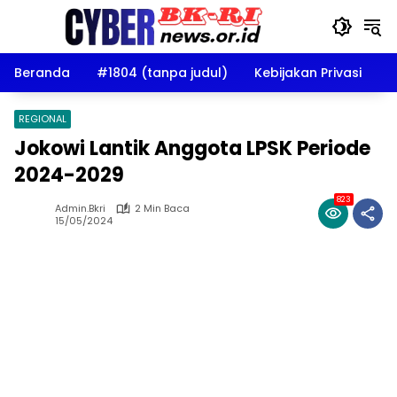
Langsung
ke
konten
Beranda
#1804 (tanpa judul)
Kebijakan Privasi
D
REGIONAL
Jokowi Lantik Anggota LPSK Periode
2024-2029
823
Admin.bkri
2 Min Baca
15/05/2024