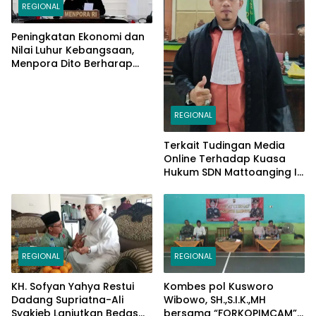
REGIONAL
Peningkatan Ekonomi dan
Nilai Luhur Kebangsaan,
Menpora Dito Berharap
Peserta PPAN dan PPAP
2024 Jadi Katalisator
REGIONAL
Terkait Tudingan Media
Online Terhadap Kuasa
Hukum SDN Mattoanging II
Makassar, Kecamatan
Mariso, Ini Penjelasannya
REGIONAL
REGIONAL
KH. Sofyan Yahya Restui
Kombes pol Kusworo
Dadang Supriatna-Ali
Wibowo, SH.,S.I.K.,MH
Syakieb Lanjutkan Bedas
bersama “FORKOPIMCAM”