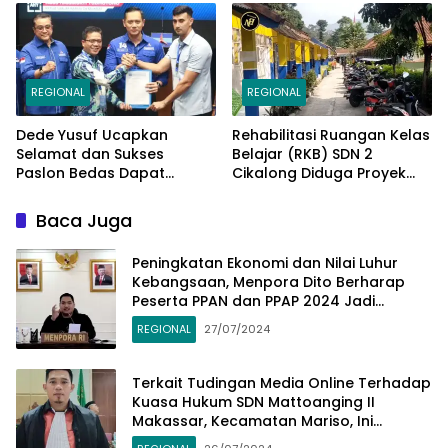
Jum’at Curhat Jelang
Pemilu Serentak 2024
REGIONAL
REGIONAL
Dede Yusuf Ucapkan
Rehabilitasi Ruangan Kelas
Selamat dan Sukses
Belajar (RKB) SDN 2
Paslon Bedas Dapat
Cikalong Diduga Proyek
Rekomendasi Ketum AHY di
Siluman
Pilbup Bandung
Baca Juga
Peningkatan Ekonomi dan Nilai Luhur
Kebangsaan, Menpora Dito Berharap
Peserta PPAN dan PPAP 2024 Jadi
Katalisator
REGIONAL
27/07/2024
Terkait Tudingan Media Online Terhadap
Kuasa Hukum SDN Mattoanging II
Makassar, Kecamatan Mariso, Ini
Penjelasannya