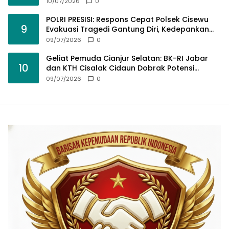
Rupiah Raib, BK-RI Desak Polda Jabar Turun
10/07/2026
0
Tangan
POLRI PRESISI: Respons Cepat Polsek Cisewu
9
Evakuasi Tragedi Gantung Diri, Kedepankan
Pendekatan Spiritual dan Hukum Demi Jaga
09/07/2026
0
Marwah Negara
Geliat Pemuda Cianjur Selatan: BK-RI Jabar
10
dan KTH Cisalak Cidaun Dobrak Potensi
Wisata Berbasis Regulasi
09/07/2026
0