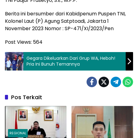
TNI Fadjar Prasetyo, S.E., M.P.P.
Berita ini bersumber dari Kabidpenum Puspen TNI,
Kolonel Laut (P) Agung Satptoadi, Jakarta 1
November 2023 Nomor : SP-471/XI/2023/Pen
Post Views:
564
Gegara Dikeluarkan Dari Grup WA, Heboh!
Pria Ini Bunuh Temannya
Pos Terkait
REGIONAL