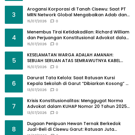
Arogansi Korporasi di Tanah Cisewu: Saat PT
3
MRN Network Global Mengabaikan Adab dan
Hukum
15/07/2026
0
Menembus Tirai Ketidakadilan: Richard William
4
dan Perjuangan Konstitusional Advokat dalam
KUHAP Baru
15/07/2026
0
KESELAMATAN WARGA ADALAH AMANAH:
5
SEBUAH SERUAN ATAS SEMRAWUTNYA KABEL
UTILITAS
15/07/2026
0
Darurat Tata Kelola: Saat Ratusan Kursi
6
Kepala Sekolah di Garut “Dibiarkan Kosong” di
Tengah Tumpukan Guru Kompeten
13/07/2026
0
Krisis Konstitusionalitas: Menggugat Norma
7
Advokat dalam KUHAP Nomor 20 Tahun 2025
demi Keadilan yang Bermartabat
13/07/2026
0
Dugaan Penipuan Hewan Ternak Berkedok
8
Jual-Beli di Cisewu Garut: Ratusan Juta