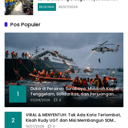
REGIONAL
25/07/2024
Pos Populer
Duka di Perairan Surabaya: Musibah Kapal
1
Tenggelam, Solidaritas, dan Perjuangan
Bertahan Hidup
03/08/2026
0
VIRAL & MENYENTUH: Tak Ada Kata Terlambat,
2
Kisah Rudy UGT dan Misi Membangun SDM
Bangsa Lewat Kuliah Jarak Jauh
19/07/2026
0