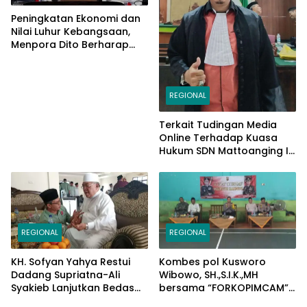
Peningkatan Ekonomi dan
Nilai Luhur Kebangsaan,
Menpora Dito Berharap
Peserta PPAN dan PPAP
2024 Jadi Katalisator
REGIONAL
Terkait Tudingan Media
Online Terhadap Kuasa
Hukum SDN Mattoanging II
Makassar, Kecamatan
Mariso, Ini Penjelasannya
REGIONAL
REGIONAL
KH. Sofyan Yahya Restui
Kombes pol Kusworo
Dadang Supriatna-Ali
Wibowo, SH.,S.I.K.,MH
Syakieb Lanjutkan Bedas
bersama “FORKOPIMCAM”
Periode Kedua
Cimaung, Laksanakan