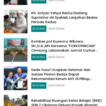
REGIONAL
26/07/2024
KH. Sofyan Yahya Restui Dadang
Supriatna-Ali Syakieb Lanjutkan Bedas
Periode Kedua
REGIONAL
26/07/2024
Kombes pol Kusworo Wibowo,
SH.,S.I.K.,MH bersama “FORKOPIMCAM”
Cimaung, Laksanakan Jum’at Curhat
Jelang Pemilu Serentak 2024
REGIONAL
26/07/2024
Dede Yusuf Ucapkan Selamat dan
Sukses Paslon Bedas Dapat
Rekomendasi Ketum AHY di Pilbup
Bandung
REGIONAL
26/07/2024
Rehabilitasi Ruangan Kelas Belajar (RKB)
SDN 2 Cikalong Diduga Proyek Siluman