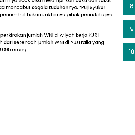
aminya tidak bisa melampirkan bukti dan takut
8
a mencabut segala tuduhannya. “Puji Syukur
 penasehat hukum, akhirnya pihak penuduh give
9
perkirakan jumlah WNI di wilyah kerja KJRI
h dari setengah jumlah WNI di Australia yang
.095 orang.
10