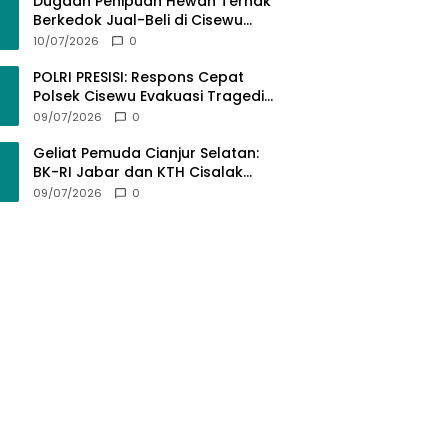
Bermartabat
Dugaan Penipuan Hewan Ternak
Berkedok Jual-Beli di Cisewu
Garut: Ratusan Juta Rupiah Raib,
10/07/2026
0
BK-RI Desak Polda Jabar Turun
Tangan
POLRI PRESISI: Respons Cepat
Polsek Cisewu Evakuasi Tragedi
Gantung Diri, Kedepankan
09/07/2026
0
Pendekatan Spiritual dan Hukum
Demi Jaga Marwah Negara
Geliat Pemuda Cianjur Selatan:
BK-RI Jabar dan KTH Cisalak
Cidaun Dobrak Potensi Wisata
09/07/2026
0
Berbasis Regulasi