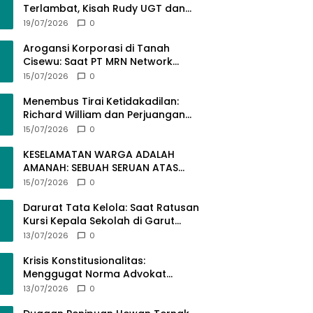
Terlambat, Kisah Rudy UGT dan
Misi Membangun SDM Bangsa
19/07/2026
0
Lewat Kuliah Jarak Jauh
Arogansi Korporasi di Tanah
Cisewu: Saat PT MRN Network
Global Mengabaikan Adab dan
15/07/2026
0
Hukum
Menembus Tirai Ketidakadilan:
Richard William dan Perjuangan
Konstitusional Advokat dalam
15/07/2026
0
KUHAP Baru
KESELAMATAN WARGA ADALAH
AMANAH: SEBUAH SERUAN ATAS
SEMRAWUTNYA KABEL UTILITAS
15/07/2026
0
Darurat Tata Kelola: Saat Ratusan
Kursi Kepala Sekolah di Garut
“Dibiarkan Kosong” di Tengah
13/07/2026
0
Tumpukan Guru Kompeten
Krisis Konstitusionalitas:
Menggugat Norma Advokat
dalam KUHAP Nomor 20 Tahun
13/07/2026
0
2025 demi Keadilan yang