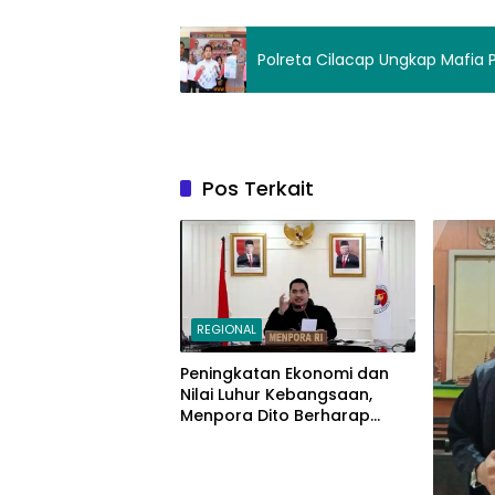
Polreta Cilacap Ungkap Mafia
Pos Terkait
REGIONAL
Peningkatan Ekonomi dan
Nilai Luhur Kebangsaan,
Menpora Dito Berharap
Peserta PPAN dan PPAP 2024
Jadi Katalisator