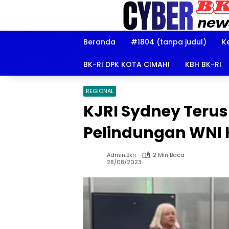
Langsung
ke
konten
Beranda
#1804 (tanpa judul)
K
BK-RI DPK KOTA CIMAHI
KBH BK-RI
REGIONAL
KJRI Sydney Teru
Pelindungan WNI 
Admin.bkri
2 Min Baca
28/08/2023