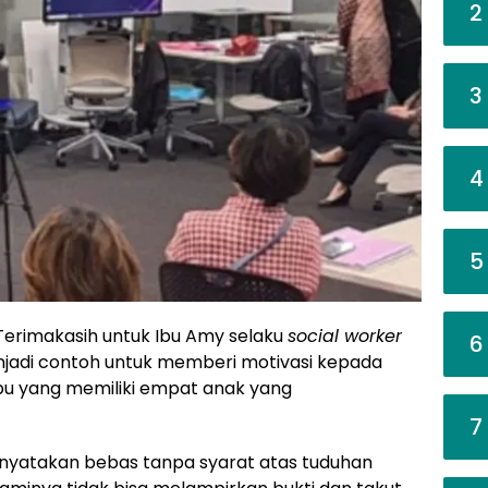
2
3
4
5
erimakasih untuk Ibu Amy selaku
social worker
6
njadi contoh untuk memberi motivasi kepada
 ibu yang memiliki empat anak yang
7
nyatakan bebas tanpa syarat atas tuduhan