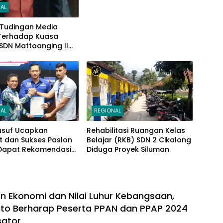
AL
 Tudingan Media
 Terhadap Kuasa
SDN Mattoanging II
ar, Kecamatan
 Ini Penjelasannya
AL
REGIONAL
usuf Ucapkan
Rehabilitasi Ruangan Kelas
t dan Sukses Paslon
Belajar (RKB) SDN 2 Cikalong
Dapat Rekomendasi
Diduga Proyek Siluman
HY di Pilbup
ng
n Ekonomi dan Nilai Luhur Kebangsaan,
to Berharap Peserta PPAN dan PPAP 2024
sator