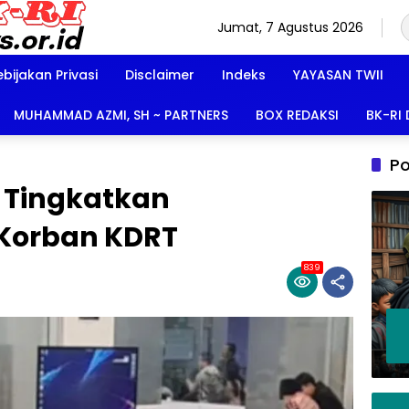
Jumat, 7 Agustus 2026
ebijakan Privasi
Disclaimer
Indeks
YAYASAN TWII
MUHAMMAD AZMI, SH ~ PARTNERS
BOX REDAKSI
BK-RI
Po
s Tingkatkan
Korban KDRT
839