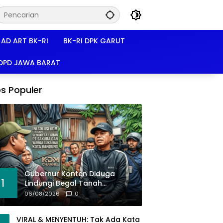
AD ART BK-RI
BK-RI DPK GARUT
 DPD JAWA BARAT
s Populer
Gubernur Konten Diduga
1
Lindungi Begal Tanah
Pasirkoja, BK-RI Buka Suara!
06/08/2026
0
VIRAL & MENYENTUH: Tak Ada Kata