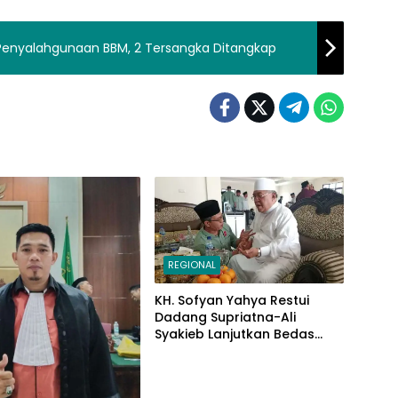
 Penyalahgunaan BBM, 2 Tersangka Ditangkap
REGIONAL
KH. Sofyan Yahya Restui
Dadang Supriatna-Ali
Syakieb Lanjutkan Bedas
Periode Kedua