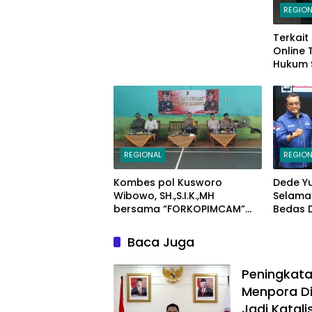
REGION
Terkait
Online
Hukum 
Makass
Mariso,
REGIONAL
REGION
Kombes pol Kusworo
Dede Y
Wibowo, SH.,S.I.K.,MH
Selama
bersama “FORKOPIMCAM”
Bedas 
Cimaung, Laksanakan
Ketum A
Jum’at Curhat Jelang Pemilu
Bandu
Baca Juga
Serentak 2024
Peningkata
Menpora Di
Jadi Katali