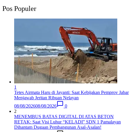
Pos Populer
1
Tetes Airmata Haru di Jayanti: Saat Kebijakan Pemprov Jabar
Menjawab Jeritan Ribuan Nelayan
08/08/2026
08/08/2026
0
2
MENEMBUS BATAS DIGITAL DI ATAS BETON
RETAK: Saat Visi Luhur “KELADI” SDN 1 Pamalayan
Dihantam Dugaan Pembangunan Asal-Asalan​!