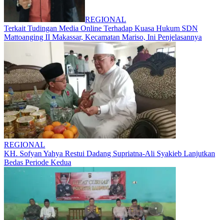
REGIONAL
Terkait Tudingan Media Online Terhadap Kuasa Hukum SDN
Mattoanging II Makassar, Kecamatan Mariso, Ini Penjelasannya
REGIONAL
KH. Sofyan Yahya Restui Dadang Supriatna-Ali Syakieb Lanjutkan
Bedas Periode Kedua