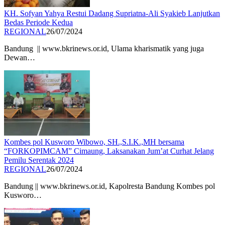
KH. Sofyan Yahya Restui Dadang Supriatna-Ali Syakieb Lanjutkan
Bedas Periode Kedua
REGIONAL
26/07/2024
Bandung || www.bkrinews.or.id, Ulama kharismatik yang juga
Dewan…
Kombes pol Kusworo Wibowo, SH.,S.I.K.,MH bersama
“FORKOPIMCAM” Cimaung, Laksanakan Jum’at Curhat Jelang
Pemilu Serentak 2024
REGIONAL
26/07/2024
Bandung || www.bkrinews.or.id, Kapolresta Bandung Kombes pol
Kusworo…