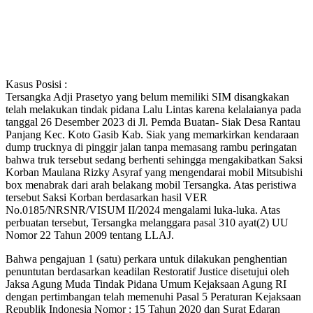
Kasus Posisi :
Tersangka Adji Prasetyo yang belum memiliki SIM disangkakan
telah melakukan tindak pidana Lalu Lintas karena kelalaianya pada
tanggal 26 Desember 2023 di Jl. Pemda Buatan- Siak Desa Rantau
Panjang Kec. Koto Gasib Kab. Siak yang memarkirkan kendaraan
dump trucknya di pinggir jalan tanpa memasang rambu peringatan
bahwa truk tersebut sedang berhenti sehingga mengakibatkan Saksi
Korban Maulana Rizky Asyraf yang mengendarai mobil Mitsubishi
box menabrak dari arah belakang mobil Tersangka. Atas peristiwa
tersebut Saksi Korban berdasarkan hasil VER
No.0185/NRSNR/VISUM II/2024 mengalami luka-luka. Atas
perbuatan tersebut, Tersangka melanggara pasal 310 ayat(2) UU
Nomor 22 Tahun 2009 tentang LLAJ.
Bahwa pengajuan 1 (satu) perkara untuk dilakukan penghentian
penuntutan berdasarkan keadilan Restoratif Justice disetujui oleh
Jaksa Agung Muda Tindak Pidana Umum Kejaksaan Agung RI
dengan pertimbangan telah memenuhi Pasal 5 Peraturan Kejaksaan
Republik Indonesia Nomor : 15 Tahun 2020 dan Surat Edaran