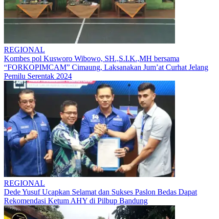
REGIONAL
Kombes pol Kusworo Wibowo, SH.,S.I.K.,MH bersama
“FORKOPIMCAM” Cimaung, Laksanakan Jum’at Curhat Jelang
Pemilu Serentak 2024
REGIONAL
Dede Yusuf Ucapkan Selamat dan Sukses Paslon Bedas Dapat
Rekomendasi Ketum AHY di Pilbup Bandung