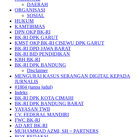
DAERAH
ORGANISASI
SOSIAL
HUKUM
KAMTIBMAS
DPN OKP BK-RI
BK-RI DPK GARUT
KMST OKP BK-RI CISEWU DPK GARUT
BK-RI DPD JAWA BARAT
BK-RI BID PENDIDIKAN
KBH BK-RI
BK-RI DPK BANDUNG
Disclaimer
MENGURAI KASUS SERANGAN DIGITAL KEPADA
JURNALIS
#1804 (tanpa judul)
Indeks
BK-RI DPK KOTA CIMAHI
BK-RI DPK BANDUNG BARAT
YAYASAN TWII
CV. FEDERAL MANDIRI
FWC BK-RI
AD ART BK-RI
MUHAMMAD AZMI, SH ~ PARTNERS
BOX REDAKSI