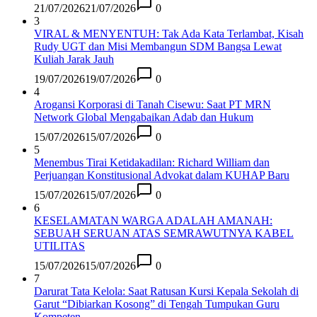
21/07/2026
21/07/2026
0
3
VIRAL & MENYENTUH: Tak Ada Kata Terlambat, Kisah
Rudy UGT dan Misi Membangun SDM Bangsa Lewat
Kuliah Jarak Jauh
19/07/2026
19/07/2026
0
4
Arogansi Korporasi di Tanah Cisewu: Saat PT MRN
Network Global Mengabaikan Adab dan Hukum
15/07/2026
15/07/2026
0
5
Menembus Tirai Ketidakadilan: Richard William dan
Perjuangan Konstitusional Advokat dalam KUHAP Baru
15/07/2026
15/07/2026
0
6
KESELAMATAN WARGA ADALAH AMANAH:
SEBUAH SERUAN ATAS SEMRAWUTNYA KABEL
UTILITAS
15/07/2026
15/07/2026
0
7
Darurat Tata Kelola: Saat Ratusan Kursi Kepala Sekolah di
Garut “Dibiarkan Kosong” di Tengah Tumpukan Guru
Kompeten