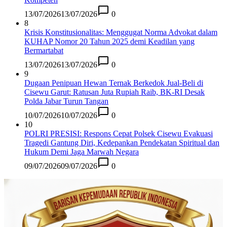
13/07/2026
13/07/2026
0
8
Krisis Konstitusionalitas: Menggugat Norma Advokat dalam
KUHAP Nomor 20 Tahun 2025 demi Keadilan yang
Bermartabat
13/07/2026
13/07/2026
0
9
Dugaan Penipuan Hewan Ternak Berkedok Jual-Beli di
Cisewu Garut: Ratusan Juta Rupiah Raib, BK-RI Desak
Polda Jabar Turun Tangan
10/07/2026
10/07/2026
0
10
POLRI PRESISI: Respons Cepat Polsek Cisewu Evakuasi
Tragedi Gantung Diri, Kedepankan Pendekatan Spiritual dan
Hukum Demi Jaga Marwah Negara
09/07/2026
09/07/2026
0