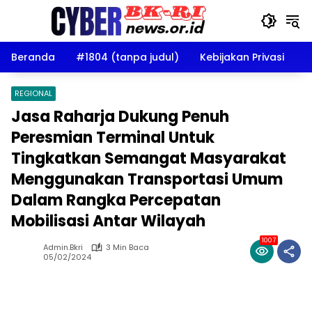
Langsung
ke
konten
Beranda
#1804 (tanpa judul)
Kebijakan Privasi
D
REGIONAL
Jasa Raharja Dukung Penuh
Peresmian Terminal Untuk
Tingkatkan Semangat Masyarakat
Menggunakan Transportasi Umum
Dalam Rangka Percepatan
Mobilisasi Antar Wilayah
1007
Admin.bkri
3 Min Baca
05/02/2024