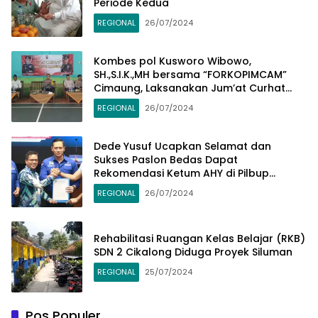
Periode Kedua
REGIONAL
26/07/2024
Kombes pol Kusworo Wibowo,
SH.,S.I.K.,MH bersama “FORKOPIMCAM”
Cimaung, Laksanakan Jum’at Curhat
Jelang Pemilu Serentak 2024
REGIONAL
26/07/2024
Dede Yusuf Ucapkan Selamat dan
Sukses Paslon Bedas Dapat
Rekomendasi Ketum AHY di Pilbup
Bandung
REGIONAL
26/07/2024
Rehabilitasi Ruangan Kelas Belajar (RKB)
SDN 2 Cikalong Diduga Proyek Siluman
REGIONAL
25/07/2024
Pos Populer