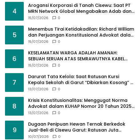
Arogansi Korporasi di Tanah Cisewu: Saat PT
4
MRN Network Global Mengabaikan Adab dan
Hukum
15/07/2026
0
Menembus Tirai Ketidakadilan: Richard William
5
dan Perjuangan Konstitusional Advokat dalam
KUHAP Baru
15/07/2026
0
KESELAMATAN WARGA ADALAH AMANAH:
6
SEBUAH SERUAN ATAS SEMRAWUTNYA KABEL
UTILITAS
15/07/2026
0
Darurat Tata Kelola: Saat Ratusan Kursi
7
Kepala Sekolah di Garut “Dibiarkan Kosong” di
Tengah Tumpukan Guru Kompeten
13/07/2026
0
Krisis Konstitusionalitas: Menggugat Norma
8
Advokat dalam KUHAP Nomor 20 Tahun 2025
demi Keadilan yang Bermartabat
13/07/2026
0
Dugaan Penipuan Hewan Ternak Berkedok
9
Jual-Beli di Cisewu Garut: Ratusan Juta
Rupiah Raib, BK-RI Desak Polda Jabar Turun
10/07/2026
0