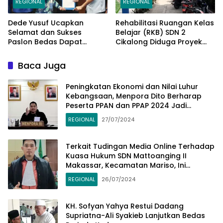
REGIONAL
REGIONAL
Dede Yusuf Ucapkan
Rehabilitasi Ruangan Kelas
Selamat dan Sukses
Belajar (RKB) SDN 2
Paslon Bedas Dapat
Cikalong Diduga Proyek
Rekomendasi Ketum AHY di
Siluman
Pilbup Bandung
Baca Juga
Peningkatan Ekonomi dan Nilai Luhur
Kebangsaan, Menpora Dito Berharap
Peserta PPAN dan PPAP 2024 Jadi
Katalisator
REGIONAL
27/07/2024
Terkait Tudingan Media Online Terhadap
Kuasa Hukum SDN Mattoanging II
Makassar, Kecamatan Mariso, Ini
Penjelasannya
REGIONAL
26/07/2024
KH. Sofyan Yahya Restui Dadang
Supriatna-Ali Syakieb Lanjutkan Bedas