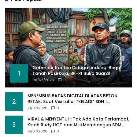
Gubernur Konten Diduga Lindungi Begal
1
Tanah Pasirkoja, BK-RI Buka Suara!
06/08/2026
0
MENEMBUS BATAS DIGITAL DI ATAS BETON
2
RETAK: Saat Visi Luhur “KELADI” SDN 1
Pamalayan Dihantam Dugaan Pembangunan
21/07/2026
0
Asal-Asalan​!
VIRAL & MENYENTUH: Tak Ada Kata Terlambat,
3
Kisah Rudy UGT dan Misi Membangun SDM
Bangsa Lewat Kuliah Jarak Jauh
19/07/2026
0