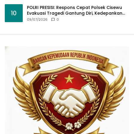
Tangan
POLRI PRESISI: Respons Cepat Polsek Cisewu
10
Evakuasi Tragedi Gantung Diri, Kedepankan
Pendekatan Spiritual dan Hukum Demi Jaga
09/07/2026
0
Marwah Negara