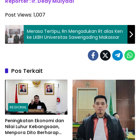
Reporter : Ir. Dedy Mulyadi
Post Views:
1,007
Merasa Tertipu, Rn Mengadukan Rt alias Ken
ke LKBH Universitas Sawerigading Makassar
Pos Terkait
REGIONAL
Peningkatan Ekonomi dan
Nilai Luhur Kebangsaan,
Menpora Dito Berharap
Peserta PPAN dan PPAP