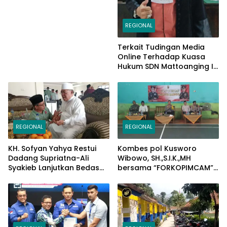
2024 Jadi Katalisator
REGIONAL
Terkait Tudingan Media
Online Terhadap Kuasa
Hukum SDN Mattoanging II
Makassar, Kecamatan
Mariso, Ini Penjelasannya
REGIONAL
REGIONAL
KH. Sofyan Yahya Restui
Kombes pol Kusworo
Dadang Supriatna-Ali
Wibowo, SH.,S.I.K.,MH
Syakieb Lanjutkan Bedas
bersama “FORKOPIMCAM”
Periode Kedua
Cimaung, Laksanakan
Jum’at Curhat Jelang
Pemilu Serentak 2024