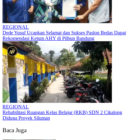
REGIONAL
Dede Yusuf Ucapkan Selamat dan Sukses Paslon Bedas Dapat
Rekomendasi Ketum AHY di Pilbup Bandung
REGIONAL
Rehabilitasi Ruangan Kelas Belajar (RKB) SDN 2 Cikalong
Diduga Proyek Siluman
Baca Juga