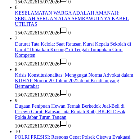
15/07/2026
15/07/2026
0
6
KESELAMATAN WARGA ADALAH AMANAH:
SEBUAH SERUAN ATAS SEMRAWUTNYA KABEL
UTILITAS
15/07/2026
15/07/2026
0
7
Darurat Tata Kelola: Saat Ratusan Kursi Kepala Sekolah di
Garut “Dibiarkan Kosong” di Tengah Tumpukan Guru
Kompeten
13/07/2026
13/07/2026
0
8
Krisis Konstitusionalitas: Menggugat Norma Advokat dalam
KUHAP Nomor 20 Tahun 2025 demi Keadilan yang
Bermartabat
13/07/2026
13/07/2026
0
9
Dugaan Penipuan Hewan Ternak Berkedok Jual-Beli di
Cisewu Garut: Ratusan Juta Rupiah Raib, BK-RI Desak
Polda Jabar Turun Tangan
10/07/2026
10/07/2026
0
10
POLRI PRESISI: Respons Cepat Polsek Cisewu Evakuasi