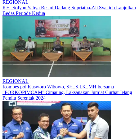
REGIONAL
KH. Sofyan Yahya Restui Dadang Supriatna-Ali Syakieb Lanjutkan
Bedas Periode Kedua
REGIONAL
Kombes pol Kusworo Wibowo, SH.,S.I.K.,MH bersama
“FORKOPIMCAM” Cimaung, Laksanakan Jum’at Curhat Jelang
Pemilu Serentak 2024