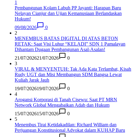
1
Pembangunan Kolam Labuh PP Jayanti: Harapan Baru
Nelayan Cianjur dan Ujian Kemanusiaan Berlandaskan
Hukum!
09/08/2026
0
2
MENEMBUS BATAS DIGITAL DI ATAS BETON
RETAK: Saat Visi Luhur “KELADI” SDN 1 Pamalayan
Dihantam Dugaan Pembangunan Asal-Asalan​!
21/07/2026
21/07/2026
0
3
VIRAL & MENYENTUH: Tak Ada Kata Terlambat, Kisah
Rudy UGT dan Misi Membangun SDM Bangsa Lewat
Kuliah Jarak Jauh
19/07/2026
19/07/2026
0
4
Arogansi Korporasi di Tanah Cisewu: Saat PT MRN
Network Global Mengabaikan Adab dan Hukum
15/07/2026
15/07/2026
0
5
Menembus Tirai Ketidakadilan: Richard William dan
Perjuangan Konstitusional Advokat dalam KUHAP Baru