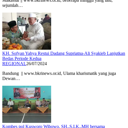
Makassar || www.bkrinews.or.id, beberapa minggu yang lalu,
sejumlah…
KH. Sofyan Yahya Restui Dadang Supriatna-Ali Syakieb Lanjutkan
Bedas Periode Kedua
REGIONAL
26/07/2024
Bandung || www.bkrinews.or.id, Ulama kharismatik yang juga
Dewan…
Kombes pol Kusworo Wibowo, SH.,S.I.K.,MH bersama