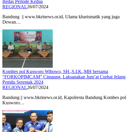
Bedas Periode Kedua
REGIONAL
26/07/2024
Bandung || www.bkrinews.or.id, Ulama kharismatik yang juga
Dewan…
Kombes pol Kusworo Wibowo, SH.,S.I.K.,MH bersama
“FORKOPIMCAM” Cimaung, Laksanakan Jum’at Curhat Jelang
Pemilu Serentak 2024
REGIONAL
26/07/2024
Bandung || www.bkrinews.or.id, Kapolresta Bandung Kombes pol
Kusworo…