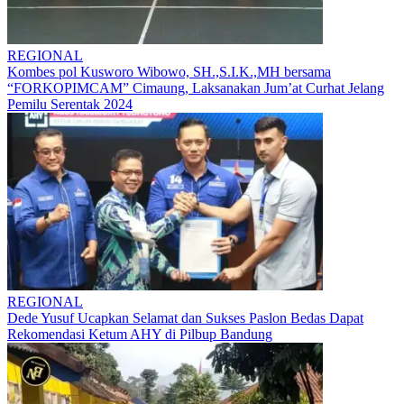
REGIONAL
Kombes pol Kusworo Wibowo, SH.,S.I.K.,MH bersama
“FORKOPIMCAM” Cimaung, Laksanakan Jum’at Curhat Jelang
Pemilu Serentak 2024
REGIONAL
Dede Yusuf Ucapkan Selamat dan Sukses Paslon Bedas Dapat
Rekomendasi Ketum AHY di Pilbup Bandung