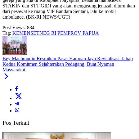
gereja yang ada di Kabupaten Jayapura, bersama mahasiswa
STAKIN dan STT GIDI yang akan mengusung jenazah diturunkan
dari pesawat ke ruang VIP Bandara Sentani, lalu ke mobil
ambulance. (BK-RI NEWS/UGT)
Post Views:
834
Tag:
KEMENSETNEG RI
PEMPROV PAPUA
Bey Machmudin Resmikan Pasar Harapan Jaya Revitalisasi Tahap
Kedua Komitmen Sejahterakan Pedagang, Buat Nyaman
Masyarakat
Pos Terkait