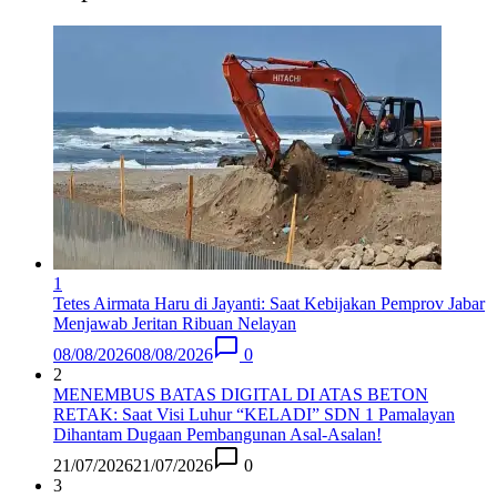
1
Tetes Airmata Haru di Jayanti: Saat Kebijakan Pemprov Jabar
Menjawab Jeritan Ribuan Nelayan
08/08/2026
08/08/2026
0
2
MENEMBUS BATAS DIGITAL DI ATAS BETON
RETAK: Saat Visi Luhur “KELADI” SDN 1 Pamalayan
Dihantam Dugaan Pembangunan Asal-Asalan​!
21/07/2026
21/07/2026
0
3