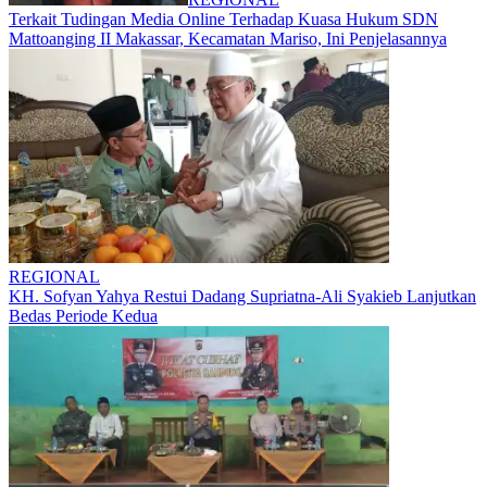
Terkait Tudingan Media Online Terhadap Kuasa Hukum SDN
Mattoanging II Makassar, Kecamatan Mariso, Ini Penjelasannya
REGIONAL
KH. Sofyan Yahya Restui Dadang Supriatna-Ali Syakieb Lanjutkan
Bedas Periode Kedua