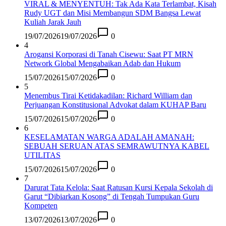
VIRAL & MENYENTUH: Tak Ada Kata Terlambat, Kisah
Rudy UGT dan Misi Membangun SDM Bangsa Lewat
Kuliah Jarak Jauh
19/07/2026
19/07/2026
0
4
Arogansi Korporasi di Tanah Cisewu: Saat PT MRN
Network Global Mengabaikan Adab dan Hukum
15/07/2026
15/07/2026
0
5
Menembus Tirai Ketidakadilan: Richard William dan
Perjuangan Konstitusional Advokat dalam KUHAP Baru
15/07/2026
15/07/2026
0
6
KESELAMATAN WARGA ADALAH AMANAH:
SEBUAH SERUAN ATAS SEMRAWUTNYA KABEL
UTILITAS
15/07/2026
15/07/2026
0
7
Darurat Tata Kelola: Saat Ratusan Kursi Kepala Sekolah di
Garut “Dibiarkan Kosong” di Tengah Tumpukan Guru
Kompeten
13/07/2026
13/07/2026
0