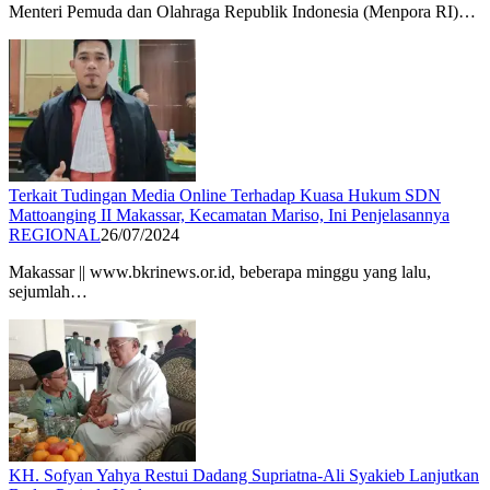
Menteri Pemuda dan Olahraga Republik Indonesia (Menpora RI)…
Terkait Tudingan Media Online Terhadap Kuasa Hukum SDN
Mattoanging II Makassar, Kecamatan Mariso, Ini Penjelasannya
REGIONAL
26/07/2024
Makassar || www.bkrinews.or.id, beberapa minggu yang lalu,
sejumlah…
KH. Sofyan Yahya Restui Dadang Supriatna-Ali Syakieb Lanjutkan