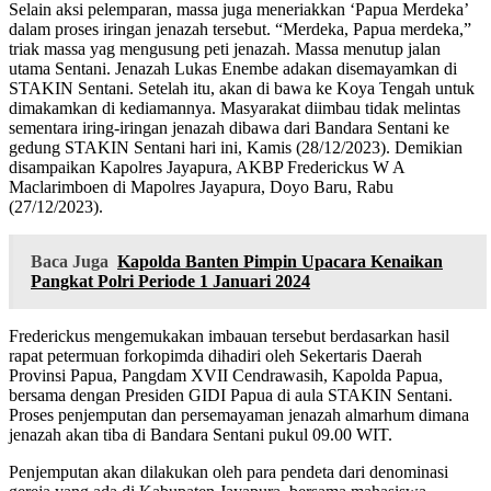
Selain aksi pelemparan, massa juga meneriakkan ‘Papua Merdeka’
dalam proses iringan jenazah tersebut. “Merdeka, Papua merdeka,”
triak massa yag mengusung peti jenazah. Massa menutup jalan
utama Sentani. Jenazah Lukas Enembe adakan disemayamkan di
STAKIN Sentani. Setelah itu, akan di bawa ke Koya Tengah untuk
dimakamkan di kediamannya. Masyarakat diimbau tidak melintas
sementara iring-iringan jenazah dibawa dari Bandara Sentani ke
gedung STAKIN Sentani hari ini, Kamis (28/12/2023). Demikian
disampaikan Kapolres Jayapura, AKBP Frederickus W A
Maclarimboen di Mapolres Jayapura, Doyo Baru, Rabu
(27/12/2023).
Baca Juga
Kapolda Banten Pimpin Upacara Kenaikan
Pangkat Polri Periode 1 Januari 2024
Frederickus mengemukakan imbauan tersebut berdasarkan hasil
rapat petermuan forkopimda dihadiri oleh Sekertaris Daerah
Provinsi Papua, Pangdam XVII Cendrawasih, Kapolda Papua,
bersama dengan Presiden GIDI Papua di aula STAKIN Sentani.
Proses penjemputan dan persemayaman jenazah almarhum dimana
jenazah akan tiba di Bandara Sentani pukul 09.00 WIT.
Penjemputan akan dilakukan oleh para pendeta dari denominasi