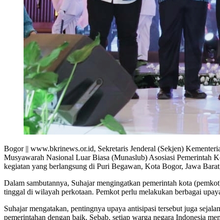
Bogor || www.bkrinews.or.id, Sekretaris Jenderal (Sekjen) Kement
Musyawarah Nasional Luar Biasa (Munaslub) Asosiasi Pemerintah Ko
kegiatan yang berlangsung di Puri Begawan, Kota Bogor, Jawa Barat,
Dalam sambutannya, Suhajar mengingatkan pemerintah kota (pemkot) 
tinggal di wilayah perkotaan. Pemkot perlu melakukan berbagai upay
Suhajar mengatakan, pentingnya upaya antisipasi tersebut juga seja
pemerintahan dengan baik. Sebab, setiap warga negara Indonesia memi