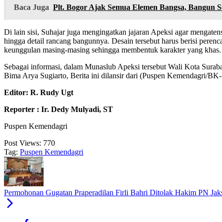
Baca Juga
Plt. Bogor Ajak Semua Elemen Bangsa, Bangun S
Di lain sisi, Suhajar juga mengingatkan jajaran Apeksi agar mengat
hingga detail rancang bangunnya. Desain tersebut harus berisi perenc
keunggulan masing-masing sehingga membentuk karakter yang khas.
Sebagai informasi, dalam Munaslub Apeksi tersebut Wali Kota Suraba
Bima Arya Sugiarto, Berita ini dilansir dari (Puspen Kemendagri/B
Editor: R. Rudy Ugt
Reporter : Ir. Dedy Mulyadi, ST
Puspen Kemendagri
Post Views:
770
Tag:
Puspen Kemendagri
Permohonan Gugatan Praperadilan Firli Bahri Ditolak Hakim PN Jak