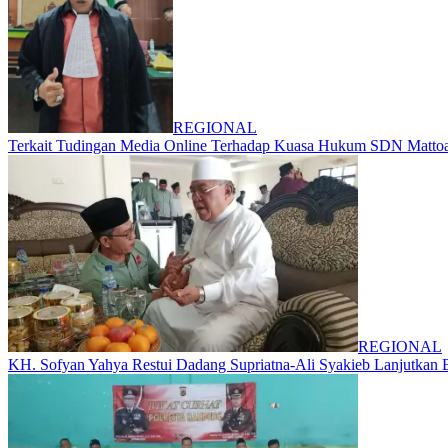
REGIONAL
Terkait Tudingan Media Online Terhadap Kuasa Hukum SDN Mattoang
REGIONAL
KH. Sofyan Yahya Restui Dadang Supriatna-Ali Syakieb Lanjutkan 