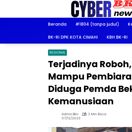
Langsung
ke
konten
Beranda
#1804 (tanpa judul)
K
BK-RI DPK KOTA CIMAHI
KBH BK-RI
REGIONAL
Terjadinya Roboh
Mampu Pembiaran 
Diduga Pemda Bek
Kemanusiaan
Admin.bkri
2 Min Baca
07/12/2023