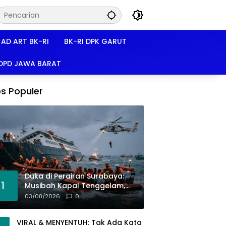
AD ART BK-RI
BK-RI DPK GARUT
 DPD JAWA BARAT
s Populer
Duka di Perairan Surabaya:
1
Musibah Kapal Tenggelam,
Solidaritas, dan Perjuangan
03/08/2026
0
Bertahan Hidup
VIRAL & MENYENTUH: Tak Ada Kata