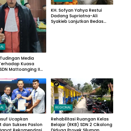
KH. Sofyan Yahya Restui
Dadang Supriatna-Ali
Syakieb Lanjutkan Bedas
Periode Kedua
AL
 Tudingan Media
 Terhadap Kuasa
SDN Mattoanging II
ar, Kecamatan
 Ini Penjelasannya
AL
REGIONAL
usuf Ucapkan
Rehabilitasi Ruangan Kelas
t dan Sukses Paslon
Belajar (RKB) SDN 2 Cikalong
Dapat Rekomendasi
Diduga Proyek Siluman