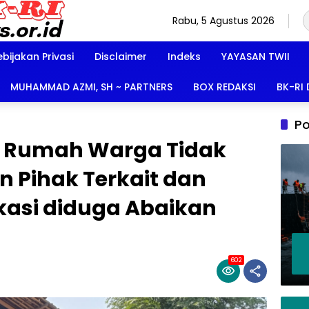
Rabu, 5 Agustus 2026
ebijakan Privasi
Disclaimer
Indeks
YAYASAN TWII
MUHAMMAD AZMI, SH ~ PARTNERS
BOX REDAKSI
BK-RI
Po
, Rumah Warga Tidak
Pihak Terkait dan
asi diduga Abaikan
602