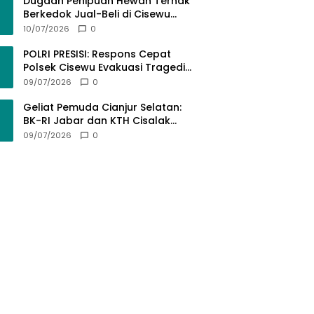
Bermartabat
Dugaan Penipuan Hewan Ternak
Berkedok Jual-Beli di Cisewu
Garut: Ratusan Juta Rupiah Raib,
10/07/2026
0
BK-RI Desak Polda Jabar Turun
Tangan
POLRI PRESISI: Respons Cepat
Polsek Cisewu Evakuasi Tragedi
Gantung Diri, Kedepankan
09/07/2026
0
Pendekatan Spiritual dan Hukum
Demi Jaga Marwah Negara
Geliat Pemuda Cianjur Selatan:
BK-RI Jabar dan KTH Cisalak
Cidaun Dobrak Potensi Wisata
09/07/2026
0
Berbasis Regulasi