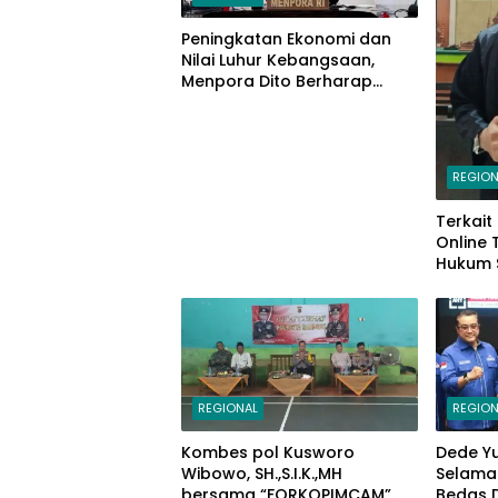
Peningkatan Ekonomi dan
Nilai Luhur Kebangsaan,
Menpora Dito Berharap
Peserta PPAN dan PPAP 2024
Jadi Katalisator
REGION
Terkait
Online
Hukum 
Makass
Mariso,
REGIONAL
REGION
Kombes pol Kusworo
Dede Y
Wibowo, SH.,S.I.K.,MH
Selama
bersama “FORKOPIMCAM”
Bedas 