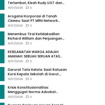
Terlambat, Kisah Rudy UGT dan
Misi Membangun SDM Bangsa
19/07/2026
0
Lewat Kuliah Jarak Jauh
Arogansi Korporasi di Tanah
Cisewu: Saat PT MRN Network
Global Mengabaikan Adab dan
15/07/2026
0
Hukum
Menembus Tirai Ketidakadilan:
Richard William dan Perjuangan
Konstitusional Advokat dalam
15/07/2026
0
KUHAP Baru
KESELAMATAN WARGA ADALAH
AMANAH: SEBUAH SERUAN ATAS
SEMRAWUTNYA KABEL UTILITAS
15/07/2026
0
Darurat Tata Kelola: Saat Ratusan
Kursi Kepala Sekolah di Garut
“Dibiarkan Kosong” di Tengah
13/07/2026
0
Tumpukan Guru Kompeten
Krisis Konstitusionalitas:
Menggugat Norma Advokat
dalam KUHAP Nomor 20 Tahun
13/07/2026
0
2025 demi Keadilan yang