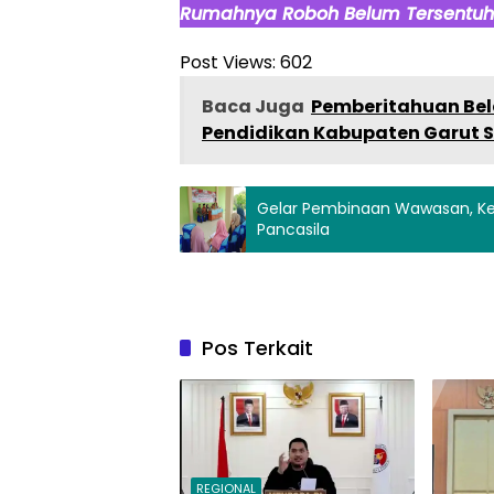
Rumahnya Roboh Belum Tersentuh 
Post Views:
602
Baca Juga
Pemberitahuan Bel
Pendidikan Kabupaten Garut S
Gelar Pembinaan Wawasan, Kes
Pancasila
Pos Terkait
REGIONAL