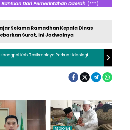
Bantuan Dari Pemerintahan Daerah
. (***)
ajar Selama Ramadhan Kepala Dinas
ebarkan Surat, Ini Jadwalnya
bangpol Kab Tasikmalaya Perkuat Ideologi
REGIONAL