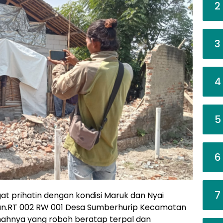
2
3
4
5
6
7
at prihatin dengan kondisi Maruk dan Nyai
han.RT 002 RW 001 Desa Sumberhurip Kecamatan
umahnya yang roboh beratap terpal dan