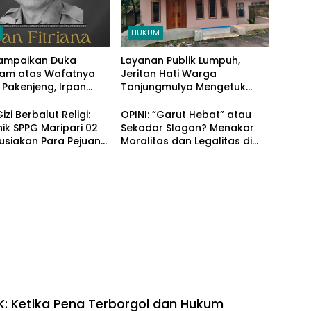
M
HUKUM
Sampaikan Duka
Layanan Publik Lumpuh,
am atas Wafatnya
Jeritan Hati Warga
Pakenjeng, Irpan
Tanjungmulya Mengetuk
Pintu Langit dan Hati
Pemimpin Garut
zi Berbalut Religi:
OPINI: “Garut Hebat” atau
ik SPPG Maripari 02
Sekadar Slogan? Menakar
siakan Para Pejuang
Moralitas dan Legalitas di
Balik Sengkarut Dapodik
Tegalpanjang
IK: Ketika Pena Terborgol dan Hukum