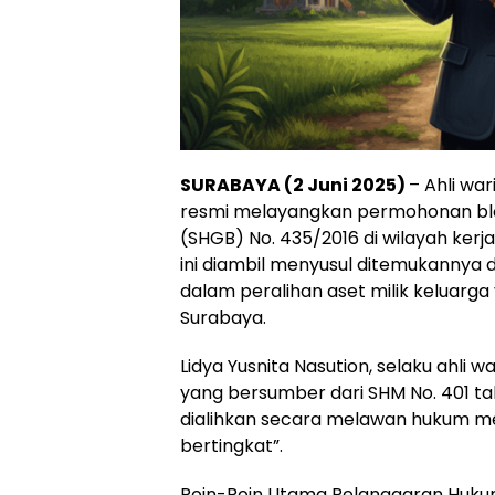
SURABAYA (2 Juni 2025)
– Ahli wa
resmi melayangkan permohonan blok
(SHGB) No. 435/2016 di wilayah ker
ini diambil menyusul ditemukannya 
dalam peralihan aset milik keluarga
Surabaya.
​Lidya Yusnita Nasution, selaku ahli
yang bersumber dari SHM No. 401 ta
dialihkan secara melawan hukum mel
bertingkat”.
​Poin-Poin Utama Pelanggaran Huku