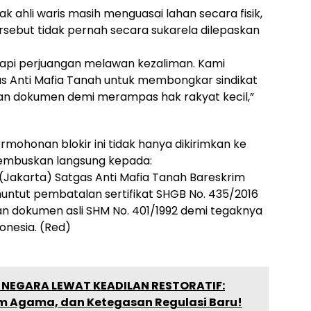
ihak ahli waris masih menguasai lahan secara fisik,
ebut tidak pernah secara sukarela dilepaskan
 tapi perjuangan melawan kezaliman. Kami
as Anti Mafia Tanah untuk membongkar sindikat
dan dokumen demi merampas hak rakyat kecil,”
ohonan blokir ini tidak hanya dikirimkan ke
tembuskan langsung kepada:
(Jakarta) ​Satgas Anti Mafia Tanah Bareskrim
 menuntut pembatalan sertifikat SHGB No. 435/2016
n dokumen asli SHM No. 401/1992 demi tegaknya
onesia. (Red)
EGARA LEWAT KEADILAN RESTORATIF:
m Agama, dan Ketegasan Regulasi Baru!