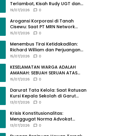
Terlambat, Kisah Rudy UGT dan
Misi Membangun SDM Bangsa
19/07/2026
0
Lewat Kuliah Jarak Jauh
Arogansi Korporasi di Tanah
Cisewu: Saat PT MRN Network
Global Mengabaikan Adab dan
15/07/2026
0
Hukum
Menembus Tirai Ketidakadilan:
Richard William dan Perjuangan
Konstitusional Advokat dalam
15/07/2026
0
KUHAP Baru
KESELAMATAN WARGA ADALAH
AMANAH: SEBUAH SERUAN ATAS
SEMRAWUTNYA KABEL UTILITAS
15/07/2026
0
Darurat Tata Kelola: Saat Ratusan
Kursi Kepala Sekolah di Garut
“Dibiarkan Kosong” di Tengah
13/07/2026
0
Tumpukan Guru Kompeten
Krisis Konstitusionalitas:
Menggugat Norma Advokat
dalam KUHAP Nomor 20 Tahun
13/07/2026
0
2025 demi Keadilan yang