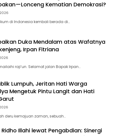
ebakan—Lonceng Kematian Demokrasi?
2026
kum di Indonesia kembali berada di…
paikan Duka Mendalam atas Wafatnya
enjeng, Irpan Fitriana
2026
innailaihi raji’un. Selamat jalan Bapak Irpan…
blik Lumpuh, Jeritan Hati Warga
ya Mengetuk Pintu Langit dan Hati
Garut
2026
gah deru kemajuan zaman, sebuah…
idho Illahi lewat Pengabdian: Sinergi