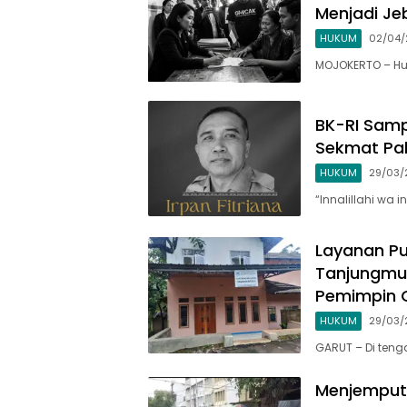
Menjadi J
HUKUM
02/04/
MOJOKERTO – Hu
BK-RI Sam
Sekmat Pak
HUKUM
29/03/
​“Innalillahi wa 
Layanan Pu
Tanjungmul
Pemimpin 
HUKUM
29/03/
GARUT – Di ten
Menjemput R