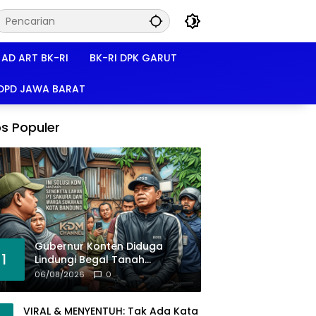
AD ART BK-RI
BK-RI DPK GARUT
 DPD JAWA BARAT
s Populer
Gubernur Konten Diduga
1
Lindungi Begal Tanah
Pasirkoja, BK-RI Buka Suara!
06/08/2026
0
VIRAL & MENYENTUH: Tak Ada Kata