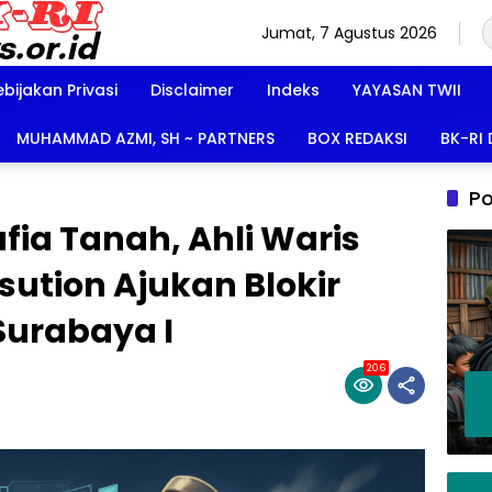
Jumat, 7 Agustus 2026
ebijakan Privasi
Disclaimer
Indeks
YAYASAN TWII
MUHAMMAD AZMI, SH ~ PARTNERS
BOX REDAKSI
BK-RI
Po
ia Tanah, Ahli Waris
ution Ajukan Blokir
 Surabaya I
206