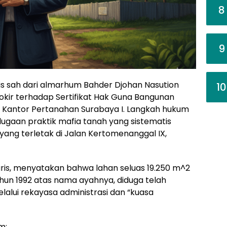
8
9
ris sah dari almarhum Bahder Djohan Nasution
10
ir terhadap Sertifikat Hak Guna Bangunan
ja Kantor Pertanahan Surabaya I. Langkah hukum
dugaan praktik mafia tanah yang sistematis
 yang terletak di Jalan Kertomenanggal IX,
 waris, menyatakan bahwa lahan seluas 19.250 m^2
hun 1992 atas nama ayahnya, diduga telah
alui rekayasa administrasi dan “kuasa
m: