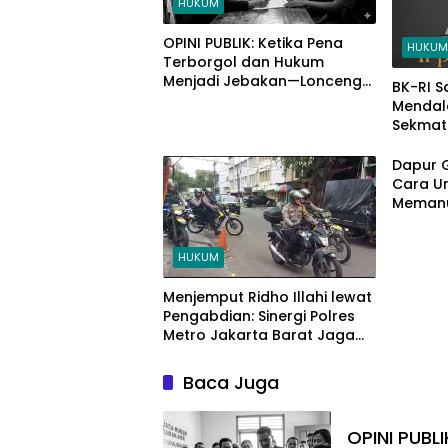
HUKUM
OPINI PUBLIK: Ketika Pena
HUKU
Terborgol dan Hukum
Menjadi Jebakan—Lonceng
BK-RI 
Kematian Demokrasi?
Mendal
Sekmat 
Fitriana
Dapur Gi
Cara Un
Memanu
Dapur
HUKUM
Menjemput Ridho Illahi lewat
Pengabdian: Sinergi Polres
Metro Jakarta Barat Jaga
Kedamaian Ramadhan di
Roa Malaka
Baca Juga
OPINI PUBL