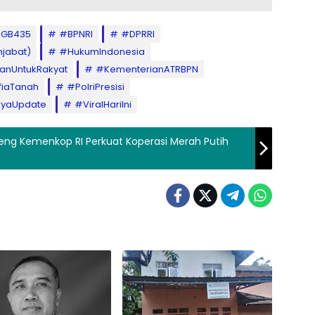
HGB435
#BPNRI
#DPRRI
njabat)
#HukumIndonesia
anUntukRakyat
​#KementerianATRBPN
fiaTanah
#PolriPresisi
yaUpdate
#ViralHariIni
ng Kemenkop RI Perkuat Koperasi Merah Putih