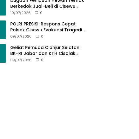
Bermartabat
Dugaan Penipuan Hewan Ternak
Berkedok Jual-Beli di Cisewu
Garut: Ratusan Juta Rupiah Raib,
10/07/2026
0
BK-RI Desak Polda Jabar Turun
Tangan
POLRI PRESISI: Respons Cepat
Polsek Cisewu Evakuasi Tragedi
Gantung Diri, Kedepankan
09/07/2026
0
Pendekatan Spiritual dan Hukum
Demi Jaga Marwah Negara
Geliat Pemuda Cianjur Selatan:
BK-RI Jabar dan KTH Cisalak
Cidaun Dobrak Potensi Wisata
09/07/2026
0
Berbasis Regulasi