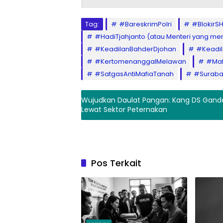
Tag:
#BareskrimPolri
#BlokirS
#HadiTjahjanto (atau Menteri yang me
#KeadilanBahderDjohan
#Keadil
#KertomenanggalMelawan
​#Ma
#SatgasAntiMafiaTanah
#Suraba
Wujudkan Daulat Pangan: Kang DS Gande
Lewat Sektor Peternakan
Pos Terkait