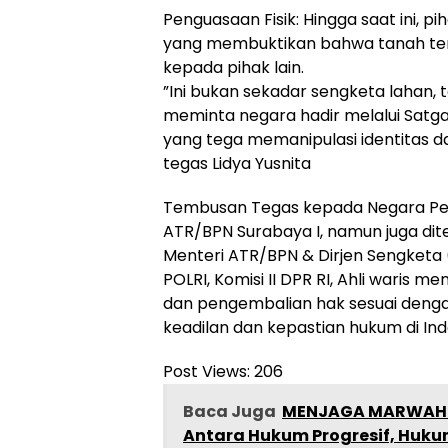
​Penguasaan Fisik: Hingga saat ini, p
yang membuktikan bahwa tanah ters
kepada pihak lain.
​”Ini bukan sekadar sengketa lahan,
meminta negara hadir melalui Satg
yang tega memanipulasi identitas 
tegas Lidya Yusnita
​Tembusan Tegas kepada Negara Perm
ATR/BPN Surabaya I, namun juga di
​Menteri ATR/BPN & Dirjen Sengketa 
POLRI, ​Komisi II DPR RI, ​Ahli waris
dan pengembalian hak sesuai denga
keadilan dan kepastian hukum di Ind
Post Views:
206
Baca Juga
MENJAGA MARWAH N
Antara Hukum Progresif, Huku