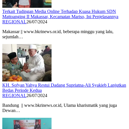
Terkait Tudingan Media Online Terhadap Kuasa Hukum SDN
Mattoanging II Makassar, Kecamatan Mariso, Ini Penjelasannya
REGIONAL
26/07/2024
Makassar || www.bkrinews.or.id, beberapa minggu yang lalu,
sejumlah…
KH. Sofyan Yahya Restui Dadang Supriatna-Ali Syakieb Lanjutkan
Bedas Periode Kedua
REGIONAL
26/07/2024
Bandung || www.bkrinews.or.id, Ulama kharismatik yang juga
Dewan…