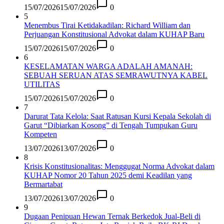
15/07/2026
15/07/2026
0
5
Menembus Tirai Ketidakadilan: Richard William dan
Perjuangan Konstitusional Advokat dalam KUHAP Baru
15/07/2026
15/07/2026
0
6
KESELAMATAN WARGA ADALAH AMANAH:
SEBUAH SERUAN ATAS SEMRAWUTNYA KABEL
UTILITAS
15/07/2026
15/07/2026
0
7
Darurat Tata Kelola: Saat Ratusan Kursi Kepala Sekolah di
Garut “Dibiarkan Kosong” di Tengah Tumpukan Guru
Kompeten
13/07/2026
13/07/2026
0
8
Krisis Konstitusionalitas: Menggugat Norma Advokat dalam
KUHAP Nomor 20 Tahun 2025 demi Keadilan yang
Bermartabat
13/07/2026
13/07/2026
0
9
Dugaan Penipuan Hewan Ternak Berkedok Jual-Beli di