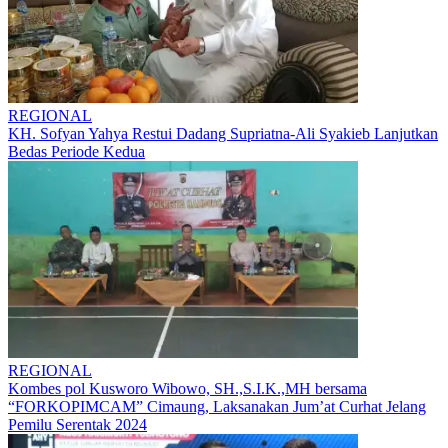
REGIONAL
KH. Sofyan Yahya Restui Dadang Supriatna-Ali Syakieb Lanjutkan
Bedas Periode Kedua
REGIONAL
Kombes pol Kusworo Wibowo, SH.,S.I.K.,MH bersama
“FORKOPIMCAM” Cimaung, Laksanakan Jum’at Curhat Jelang
Pemilu Serentak 2024