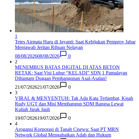
1
Tetes Airmata Haru di Jayanti: Saat Kebijakan Pemprov Jabar
Menjawab Jeritan Ribuan Nelayan
08/08/2026
08/08/2026
0
2
MENEMBUS BATAS DIGITAL DI ATAS BETON
RETAK: Saat Visi Luhur “KELADI” SDN 1 Pamalayan
Dihantam Dugaan Pembangunan Asal-Asalan​!
21/07/2026
21/07/2026
0
3
VIRAL & MENYENTUH: Tak Ada Kata Terlambat, Kisah
Rudy UGT dan Misi Membangun SDM Bangsa Lewat
Kuliah Jarak Jauh
19/07/2026
19/07/2026
0
4
Arogansi Korporasi di Tanah Cisewu: Saat PT MRN
Network Global Mengabaikan Adab dan Hukum