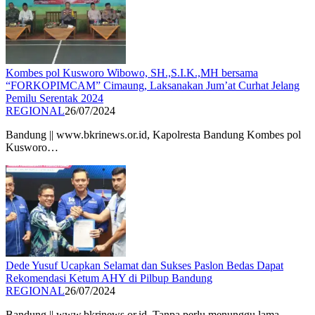
Kombes pol Kusworo Wibowo, SH.,S.I.K.,MH bersama
“FORKOPIMCAM” Cimaung, Laksanakan Jum’at Curhat Jelang
Pemilu Serentak 2024
REGIONAL
26/07/2024
Bandung || www.bkrinews.or.id, Kapolresta Bandung Kombes pol
Kusworo…
Dede Yusuf Ucapkan Selamat dan Sukses Paslon Bedas Dapat
Rekomendasi Ketum AHY di Pilbup Bandung
REGIONAL
26/07/2024
Bandung || www.bkrinews.or.id, Tanpa perlu menunggu lama,