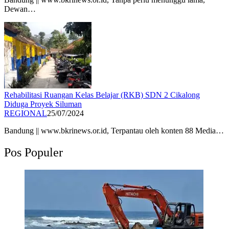
Dewan…
Rehabilitasi Ruangan Kelas Belajar (RKB) SDN 2 Cikalong
Diduga Proyek Siluman
REGIONAL
25/07/2024
Bandung || www.bkrinews.or.id, Terpantau oleh konten 88 Media…
Pos Populer