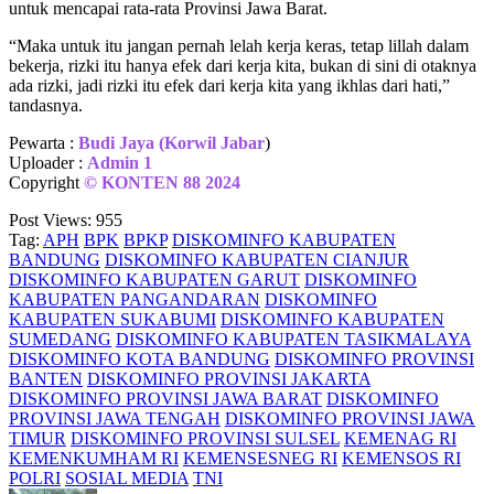
untuk mencapai rata-rata Provinsi Jawa Barat.
“Maka untuk itu jangan pernah lelah kerja keras, tetap lillah dalam
bekerja, rizki itu hanya efek dari kerja kita, bukan di sini di otaknya
ada rizki, jadi rizki itu efek dari kerja kita yang ikhlas dari hati,”
tandasnya.
Pewarta :
Budi Jaya (Korwil Jabar
)
Uploader :
Admin 1
Copyright
©
KONTEN 88 2024
Post Views:
955
Tag:
APH
BPK
BPKP
DISKOMINFO KABUPATEN
BANDUNG
DISKOMINFO KABUPATEN CIANJUR
DISKOMINFO KABUPATEN GARUT
DISKOMINFO
KABUPATEN PANGANDARAN
DISKOMINFO
KABUPATEN SUKABUMI
DISKOMINFO KABUPATEN
SUMEDANG
DISKOMINFO KABUPATEN TASIKMALAYA
DISKOMINFO KOTA BANDUNG
DISKOMINFO PROVINSI
BANTEN
DISKOMINFO PROVINSI JAKARTA
DISKOMINFO PROVINSI JAWA BARAT
DISKOMINFO
PROVINSI JAWA TENGAH
DISKOMINFO PROVINSI JAWA
TIMUR
DISKOMINFO PROVINSI SULSEL
KEMENAG RI
KEMENKUMHAM RI
KEMENSESNEG RI
KEMENSOS RI
POLRI
SOSIAL MEDIA
TNI