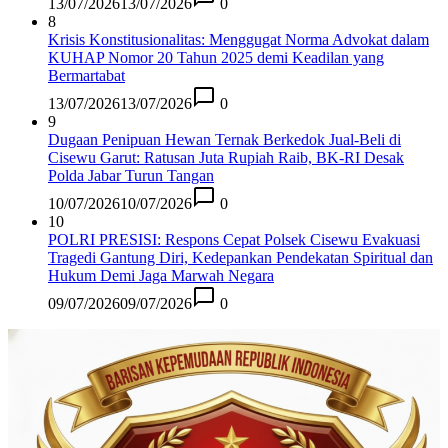
13/07/2026
13/07/2026
0
8
Krisis Konstitusionalitas: Menggugat Norma Advokat dalam
KUHAP Nomor 20 Tahun 2025 demi Keadilan yang
Bermartabat
13/07/2026
13/07/2026
0
9
Dugaan Penipuan Hewan Ternak Berkedok Jual-Beli di
Cisewu Garut: Ratusan Juta Rupiah Raib, BK-RI Desak
Polda Jabar Turun Tangan
10/07/2026
10/07/2026
0
10
POLRI PRESISI: Respons Cepat Polsek Cisewu Evakuasi
Tragedi Gantung Diri, Kedepankan Pendekatan Spiritual dan
Hukum Demi Jaga Marwah Negara
09/07/2026
09/07/2026
0