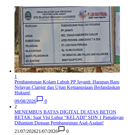
1
Pembangunan Kolam Labuh PP Jayanti: Harapan Baru
Nelayan Cianjur dan Ujian Kemanusiaan Berlandaskan
Hukum!
09/08/2026
0
2
MENEMBUS BATAS DIGITAL DI ATAS BETON
RETAK: Saat Visi Luhur “KELADI” SDN 1 Pamalayan
Dihantam Dugaan Pembangunan Asal-Asalan​!
21/07/2026
21/07/2026
0