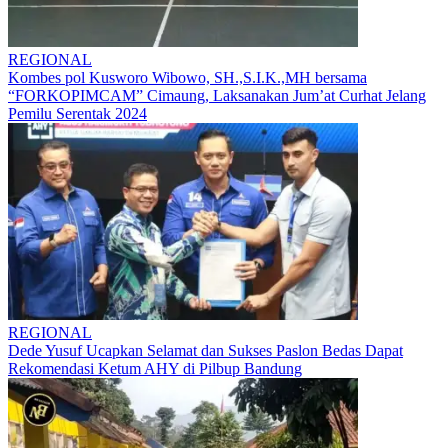
REGIONAL
Kombes pol Kusworo Wibowo, SH.,S.I.K.,MH bersama
“FORKOPIMCAM” Cimaung, Laksanakan Jum’at Curhat Jelang
Pemilu Serentak 2024
REGIONAL
Dede Yusuf Ucapkan Selamat dan Sukses Paslon Bedas Dapat
Rekomendasi Ketum AHY di Pilbup Bandung