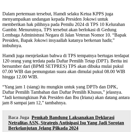
Dalam pertemuan tersebut, Hamdi selaku Ketua KPPS juga
menyampaikan undangan kepada Presiden Jokowi untuk
memberikan hak pilihnya pada Pemilu 2024 di TPS 10 Kelurahan
Gambir. Menurutnya, TPS tersebut akan berlokasi di Gedung
Lembaga Administrasi Negara di Jalan Veteran Nomor 10. “Bapak
Presiden, Bapak Jokowi insyaallah katanya berkenan hadir,”
imbuhnya.
Hamdi juga menjelaskan bahwa di TPS tempatnya bertugas terdapat
120 orang yang terdata pada Daftar Pemilih Tetap (DPT). Berita ini
bersumber dari (BPMI SETPRES) TPS akan dibuka mulai pukul
07.00 WIB dan pemungutan suara akan dimulai pukul 08.00 WIB
hingga 12.00 WIB.
“Yang jam 1 (siang) itu mungkin untuk yang DPTb dan DPK,
Daftar Pemilih Tambahan dan Daftar Pemilih Khusus,” jelasnya.
“Jadi kemungkinan Pak Presiden dan Ibu (Iriana) akan datang antara
jam 8 sampai jam 12,” tambahnya.
Baca Juga
Pemkab Bandung Laksanakan Deklarasi
Netralitas ASN, Strategis Antisipasi Isu Yang Jadi Sorotan
Berkelanjutan Jelang Pilkada 2024