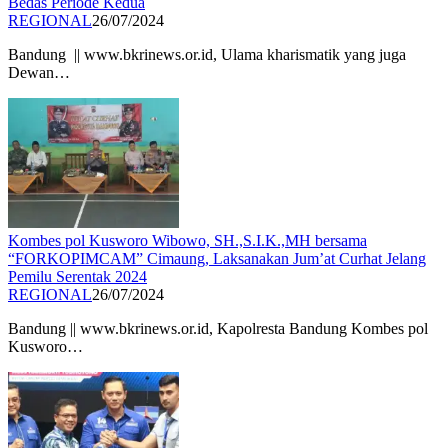
Bedas Periode Kedua
REGIONAL
26/07/2024
Bandung || www.bkrinews.or.id, Ulama kharismatik yang juga
Dewan…
Kombes pol Kusworo Wibowo, SH.,S.I.K.,MH bersama
“FORKOPIMCAM” Cimaung, Laksanakan Jum’at Curhat Jelang
Pemilu Serentak 2024
REGIONAL
26/07/2024
Bandung || www.bkrinews.or.id, Kapolresta Bandung Kombes pol
Kusworo…