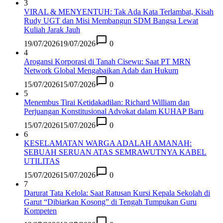
3
VIRAL & MENYENTUH: Tak Ada Kata Terlambat, Kisah
Rudy UGT dan Misi Membangun SDM Bangsa Lewat
Kuliah Jarak Jauh
19/07/2026
19/07/2026
0
4
Arogansi Korporasi di Tanah Cisewu: Saat PT MRN
Network Global Mengabaikan Adab dan Hukum
15/07/2026
15/07/2026
0
5
Menembus Tirai Ketidakadilan: Richard William dan
Perjuangan Konstitusional Advokat dalam KUHAP Baru
15/07/2026
15/07/2026
0
6
KESELAMATAN WARGA ADALAH AMANAH:
SEBUAH SERUAN ATAS SEMRAWUTNYA KABEL
UTILITAS
15/07/2026
15/07/2026
0
7
Darurat Tata Kelola: Saat Ratusan Kursi Kepala Sekolah di
Garut “Dibiarkan Kosong” di Tengah Tumpukan Guru
Kompeten