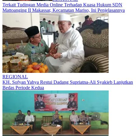
Terkait Tudingan Media Online Terhadap Kuasa Hukum SDN
Mattoanging II Makassar, Kecamatan Mariso, Ini Penjelasannya
REGIONAL
KH. Sofyan Yahya Restui Dadang Supriatna-Ali Syakieb Lanjutkan
Bedas Periode Kedua