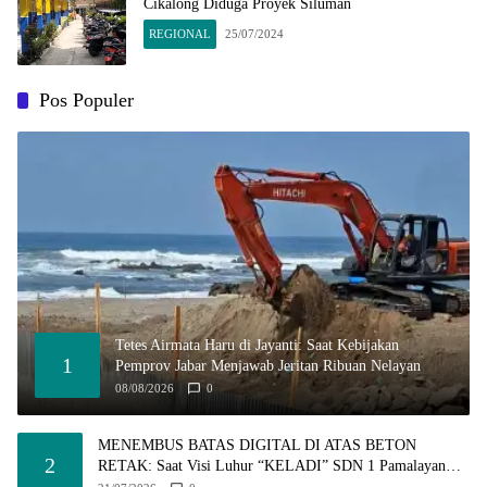
Cikalong Diduga Proyek Siluman
REGIONAL
25/07/2024
Pos Populer
Tetes Airmata Haru di Jayanti: Saat Kebijakan
1
Pemprov Jabar Menjawab Jeritan Ribuan Nelayan
08/08/2026
0
MENEMBUS BATAS DIGITAL DI ATAS BETON
2
RETAK: Saat Visi Luhur “KELADI” SDN 1 Pamalayan
Dihantam Dugaan Pembangunan Asal-Asalan​!