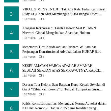
21/07/2026
0
VIRAL & MENYENTUH: Tak Ada Kata Terlambat, Kisah
3
Rudy UGT dan Misi Membangun SDM Bangsa Lewat
Kuliah Jarak Jauh
19/07/2026
0
Arogansi Korporasi di Tanah Cisewu: Saat PT MRN
4
Network Global Mengabaikan Adab dan Hukum
15/07/2026
0
Menembus Tirai Ketidakadilan: Richard William dan
5
Perjuangan Konstitusional Advokat dalam KUHAP Baru
15/07/2026
0
KESELAMATAN WARGA ADALAH AMANAH:
6
SEBUAH SERUAN ATAS SEMRAWUTNYA KABEL
UTILITAS
15/07/2026
0
Darurat Tata Kelola: Saat Ratusan Kursi Kepala Sekolah di
7
Garut “Dibiarkan Kosong” di Tengah Tumpukan Guru
Kompeten
13/07/2026
0
Krisis Konstitusionalitas: Menggugat Norma Advokat dalam
8
KUHAP Nomor 20 Tahun 2025 demi Keadilan yang