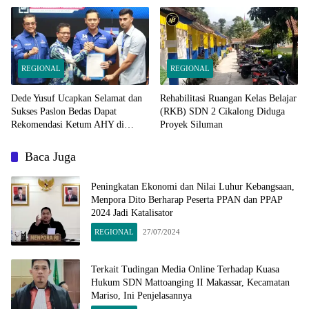
Pemilu Serentak 2024
REGIONAL
REGIONAL
Dede Yusuf Ucapkan Selamat dan
Rehabilitasi Ruangan Kelas Belajar
Sukses Paslon Bedas Dapat
(RKB) SDN 2 Cikalong Diduga
Rekomendasi Ketum AHY di
Proyek Siluman
Pilbup Bandung
Baca Juga
Peningkatan Ekonomi dan Nilai Luhur Kebangsaan,
Menpora Dito Berharap Peserta PPAN dan PPAP
2024 Jadi Katalisator
REGIONAL
27/07/2024
Terkait Tudingan Media Online Terhadap Kuasa
Hukum SDN Mattoanging II Makassar, Kecamatan
Mariso, Ini Penjelasannya