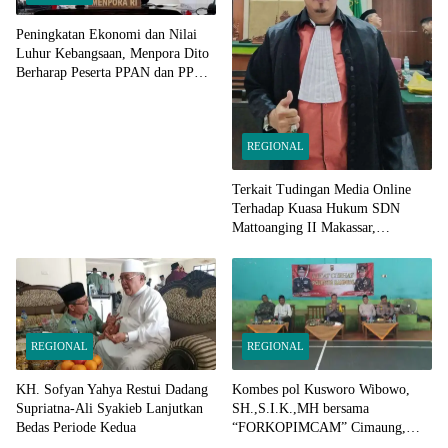
Peningkatan Ekonomi dan Nilai
Luhur Kebangsaan, Menpora Dito
Berharap Peserta PPAN dan PPAP
2024 Jadi Katalisator
REGIONAL
Terkait Tudingan Media Online
Terhadap Kuasa Hukum SDN
Mattoanging II Makassar,
Kecamatan Mariso, Ini
Penjelasannya
REGIONAL
REGIONAL
KH. Sofyan Yahya Restui Dadang
Kombes pol Kusworo Wibowo,
Supriatna-Ali Syakieb Lanjutkan
SH.,S.I.K.,MH bersama
Bedas Periode Kedua
“FORKOPIMCAM” Cimaung,
Laksanakan Jum’at Curhat Jelang