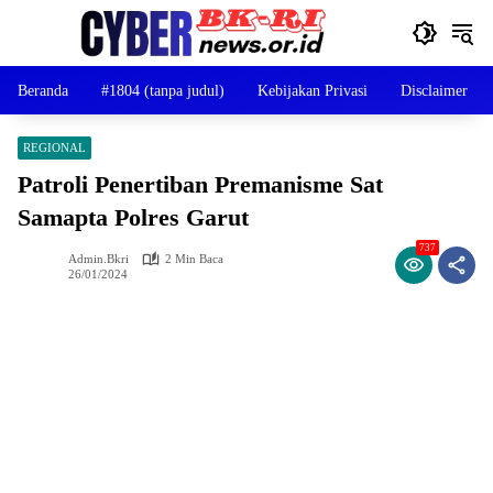
Langsung
ke
konten
Beranda
#1804 (tanpa judul)
Kebijakan Privasi
Disclaimer
REGIONAL
Patroli Penertiban Premanisme Sat
Samapta Polres Garut
737
Admin.bkri
2 Min Baca
26/01/2024