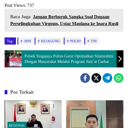
Post Views:
737
Baca Juga
Jangan Berburuk Sangka Soal Dugaan
Perselingkuhan Virgoun, Ustaz Maulana ke Inara Rusli
Tag:
APH
KEJAGUNG
POLRI
TNI
Polsek Singajaya Polres Garut Optimalkan Silaturahmi
Dengan Masyarakat Melalui Program Jum’at Curhat
Pos Terkait
REGIONAL