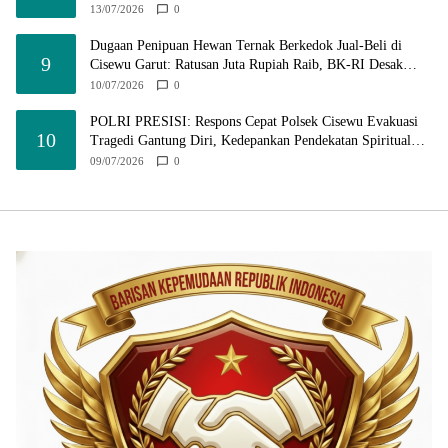
Bermartabat
13/07/2026
0
Dugaan Penipuan Hewan Ternak Berkedok Jual-Beli di
9
Cisewu Garut: Ratusan Juta Rupiah Raib, BK-RI Desak
Polda Jabar Turun Tangan
10/07/2026
0
POLRI PRESISI: Respons Cepat Polsek Cisewu Evakuasi
10
Tragedi Gantung Diri, Kedepankan Pendekatan Spiritual
dan Hukum Demi Jaga Marwah Negara
09/07/2026
0