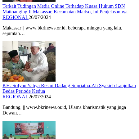
Terkait Tudingan Media Online Terhadap Kuasa Hukum SDN
Mattoanging II Makassar, Kecamatan Mariso, Ini Penjelasannya
REGIONAL
26/07/2024
Makassar || www.bkrinews.or.id, beberapa minggu yang lalu,
sejumlah…
KH. Sofyan Yahya Restui Dadang Supriatna-Ali Syakieb Lanjutkan
Bedas Periode Kedua
REGIONAL
26/07/2024
Bandung || www.bkrinews.or.id, Ulama kharismatik yang juga
Dewan…