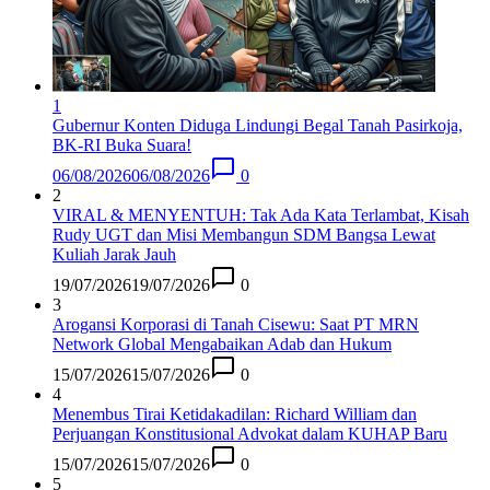
1
Gubernur Konten Diduga Lindungi Begal Tanah Pasirkoja,
BK-RI Buka Suara!
06/08/2026
06/08/2026
0
2
VIRAL & MENYENTUH: Tak Ada Kata Terlambat, Kisah
Rudy UGT dan Misi Membangun SDM Bangsa Lewat
Kuliah Jarak Jauh
19/07/2026
19/07/2026
0
3
Arogansi Korporasi di Tanah Cisewu: Saat PT MRN
Network Global Mengabaikan Adab dan Hukum
15/07/2026
15/07/2026
0
4
Menembus Tirai Ketidakadilan: Richard William dan
Perjuangan Konstitusional Advokat dalam KUHAP Baru
15/07/2026
15/07/2026
0
5