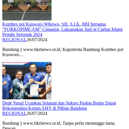
Kombes pol Kusworo Wibowo, SH.,S.I.K.,MH bersama
“FORKOPIMCAM” Cimaung, Laksanakan Jum’at Curhat Jelang
Pemilu Serentak 2024
REGIONAL
26/07/2024
Bandung || www.bkrinews.or.id, Kapolresta Bandung Kombes pol
Kusworo…
Dede Yusuf Ucapkan Selamat dan Sukses Paslon Bedas Dapat
Rekomendasi Ketum AHY di Pilbup Bandung
REGIONAL
26/07/2024
Bandung || www.bkrinews.or.id, Tanpa perlu menunggu lama,
Dewan…