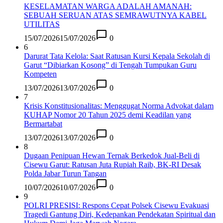
KESELAMATAN WARGA ADALAH AMANAH:
SEBUAH SERUAN ATAS SEMRAWUTNYA KABEL
UTILITAS
15/07/2026
15/07/2026
0
6
Darurat Tata Kelola: Saat Ratusan Kursi Kepala Sekolah di
Garut “Dibiarkan Kosong” di Tengah Tumpukan Guru
Kompeten
13/07/2026
13/07/2026
0
7
Krisis Konstitusionalitas: Menggugat Norma Advokat dalam
KUHAP Nomor 20 Tahun 2025 demi Keadilan yang
Bermartabat
13/07/2026
13/07/2026
0
8
Dugaan Penipuan Hewan Ternak Berkedok Jual-Beli di
Cisewu Garut: Ratusan Juta Rupiah Raib, BK-RI Desak
Polda Jabar Turun Tangan
10/07/2026
10/07/2026
0
9
POLRI PRESISI: Respons Cepat Polsek Cisewu Evakuasi
Tragedi Gantung Diri, Kedepankan Pendekatan Spiritual dan