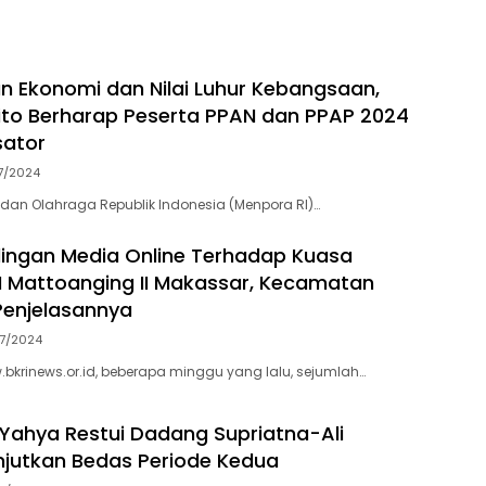
HY di Pilbup
ng
n Ekonomi dan Nilai Luhur Kebangsaan,
to Berharap Peserta PPAN dan PPAP 2024
sator
7/2024
dan Olahraga Republik Indonesia (Menpora RI)…
dingan Media Online Terhadap Kuasa
 Mattoanging II Makassar, Kecamatan
 Penjelasannya
7/2024
.bkrinews.or.id, beberapa minggu yang lalu, sejumlah…
 Yahya Restui Dadang Supriatna-Ali
njutkan Bedas Periode Kedua