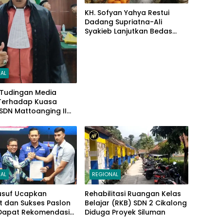
KH. Sofyan Yahya Restui
Dadang Supriatna-Ali
Syakieb Lanjutkan Bedas
Periode Kedua
AL
 Tudingan Media
 Terhadap Kuasa
SDN Mattoanging II
ar, Kecamatan
 Ini Penjelasannya
AL
REGIONAL
usuf Ucapkan
Rehabilitasi Ruangan Kelas
t dan Sukses Paslon
Belajar (RKB) SDN 2 Cikalong
Dapat Rekomendasi
Diduga Proyek Siluman