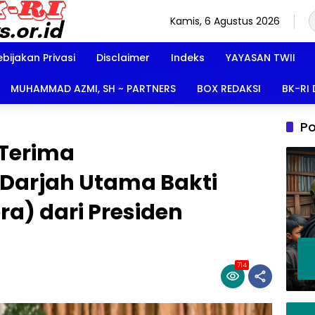
Kamis, 6 Agustus 2026
ebijakan Privasi
Disclaimer
Indeks
YAYASAN TWII
MUHAMMAD AZMI, SH ~ PARTNERS
BOX REDAKSI
BK-RI
Po
Terima
Darjah Utama Bakti
a) dari Presiden
714