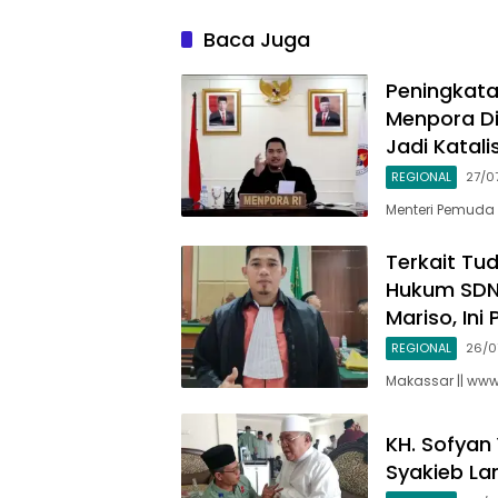
Cimaung, Laksanakan
Ketum A
Jum’at Curhat Jelang Pemilu
Bandu
Baca Juga
Serentak 2024
Peningkata
Menpora Di
Jadi Katali
REGIONAL
27/0
Menteri Pemuda 
Terkait Tu
Hukum SDN
Mariso, Ini
REGIONAL
26/0
Makassar || www
KH. Sofyan
Syakieb La