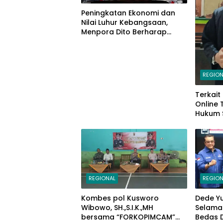
Peningkatan Ekonomi dan
Nilai Luhur Kebangsaan,
Menpora Dito Berharap
Peserta PPAN dan PPAP 2024
Jadi Katalisator
REGION
Terkait
Online
Hukum 
Makass
Mariso,
REGIONAL
REGION
Kombes pol Kusworo
Dede Y
Wibowo, SH.,S.I.K.,MH
Selama
bersama “FORKOPIMCAM”
Bedas 