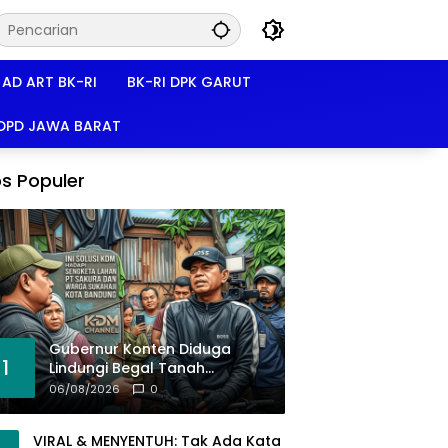
AD ART BK-RI
BK-RI DPK GARUT
 DPD JAWA BARAT
s Populer
Gubernur Konten Diduga
1
Lindungi Begal Tanah
Pasirkoja, BK-RI Buka Suara!
06/08/2026
0
VIRAL & MENYENTUH: Tak Ada Kata