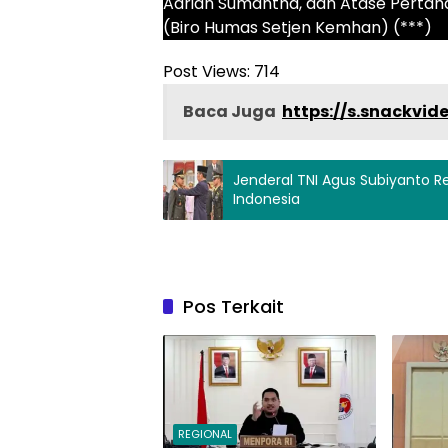
Adrian Sumantha, dan Atase Pertaha
(Biro Humas Setjen Kemhan) (***)
Post Views:
714
Baca Juga
https://s.snackvi
Jenderal TNI Agus Subiyanto R
Indonesia
Pos Terkait
REGIONAL