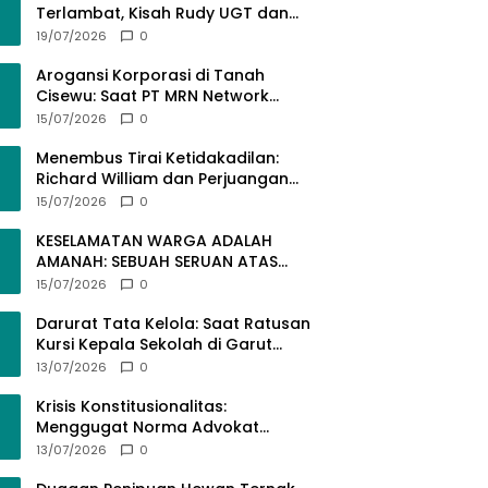
Terlambat, Kisah Rudy UGT dan
Misi Membangun SDM Bangsa
19/07/2026
0
Lewat Kuliah Jarak Jauh
Arogansi Korporasi di Tanah
Cisewu: Saat PT MRN Network
Global Mengabaikan Adab dan
15/07/2026
0
Hukum
Menembus Tirai Ketidakadilan:
Richard William dan Perjuangan
Konstitusional Advokat dalam
15/07/2026
0
KUHAP Baru
KESELAMATAN WARGA ADALAH
AMANAH: SEBUAH SERUAN ATAS
SEMRAWUTNYA KABEL UTILITAS
15/07/2026
0
Darurat Tata Kelola: Saat Ratusan
Kursi Kepala Sekolah di Garut
“Dibiarkan Kosong” di Tengah
13/07/2026
0
Tumpukan Guru Kompeten
Krisis Konstitusionalitas:
Menggugat Norma Advokat
dalam KUHAP Nomor 20 Tahun
13/07/2026
0
2025 demi Keadilan yang