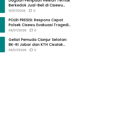
Bermartabat
Dugaan Penipuan Hewan Ternak
Berkedok Jual-Beli di Cisewu
Garut: Ratusan Juta Rupiah Raib,
10/07/2026
0
BK-RI Desak Polda Jabar Turun
Tangan
POLRI PRESISI: Respons Cepat
Polsek Cisewu Evakuasi Tragedi
Gantung Diri, Kedepankan
09/07/2026
0
Pendekatan Spiritual dan Hukum
Demi Jaga Marwah Negara
Geliat Pemuda Cianjur Selatan:
BK-RI Jabar dan KTH Cisalak
Cidaun Dobrak Potensi Wisata
09/07/2026
0
Berbasis Regulasi