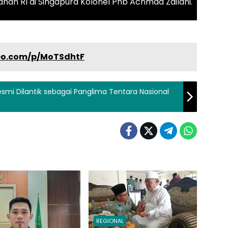
nan RI di Singapura Kolonel Pnb Achmad Zailani.
deo.com/p/MoTSdhtF
esmi Dilantik sebagai Panglima Tentara Nasional
REGIONAL