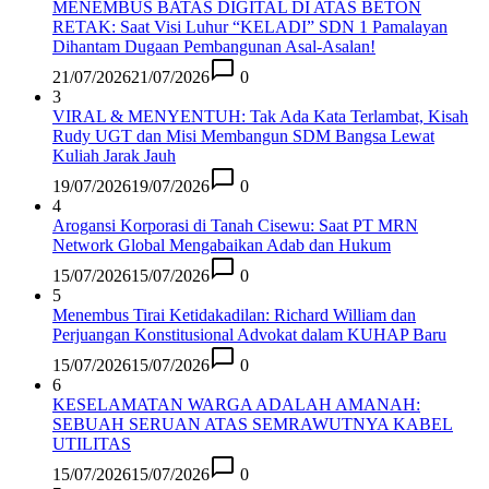
MENEMBUS BATAS DIGITAL DI ATAS BETON
RETAK: Saat Visi Luhur “KELADI” SDN 1 Pamalayan
Dihantam Dugaan Pembangunan Asal-Asalan​!
21/07/2026
21/07/2026
0
3
VIRAL & MENYENTUH: Tak Ada Kata Terlambat, Kisah
Rudy UGT dan Misi Membangun SDM Bangsa Lewat
Kuliah Jarak Jauh
19/07/2026
19/07/2026
0
4
Arogansi Korporasi di Tanah Cisewu: Saat PT MRN
Network Global Mengabaikan Adab dan Hukum
15/07/2026
15/07/2026
0
5
Menembus Tirai Ketidakadilan: Richard William dan
Perjuangan Konstitusional Advokat dalam KUHAP Baru
15/07/2026
15/07/2026
0
6
KESELAMATAN WARGA ADALAH AMANAH:
SEBUAH SERUAN ATAS SEMRAWUTNYA KABEL
UTILITAS
15/07/2026
15/07/2026
0