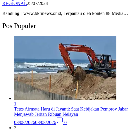
REGIONAL
25/07/2024
Bandung || www.bkrinews.or.id, Terpantau oleh konten 88 Media…
Pos Populer
1
Tetes Airmata Haru di Jayanti: Saat Kebijakan Pemprov Jabar
Menjawab Jeritan Ribuan Nelayan
08/08/2026
08/08/2026
0
2