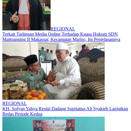
REGIONAL
Terkait Tudingan Media Online Terhadap Kuasa Hukum SDN
Mattoanging II Makassar, Kecamatan Mariso, Ini Penjelasannya
REGIONAL
KH. Sofyan Yahya Restui Dadang Supriatna-Ali Syakieb Lanjutkan
Bedas Periode Kedua