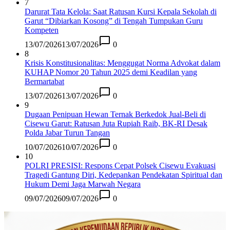
7
Darurat Tata Kelola: Saat Ratusan Kursi Kepala Sekolah di
Garut “Dibiarkan Kosong” di Tengah Tumpukan Guru
Kompeten
13/07/2026
13/07/2026
0
8
Krisis Konstitusionalitas: Menggugat Norma Advokat dalam
KUHAP Nomor 20 Tahun 2025 demi Keadilan yang
Bermartabat
13/07/2026
13/07/2026
0
9
Dugaan Penipuan Hewan Ternak Berkedok Jual-Beli di
Cisewu Garut: Ratusan Juta Rupiah Raib, BK-RI Desak
Polda Jabar Turun Tangan
10/07/2026
10/07/2026
0
10
POLRI PRESISI: Respons Cepat Polsek Cisewu Evakuasi
Tragedi Gantung Diri, Kedepankan Pendekatan Spiritual dan
Hukum Demi Jaga Marwah Negara
09/07/2026
09/07/2026
0