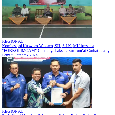
REGIONAL
Kombes pol Kusworo Wibowo, SH.,S.I.K.,MH bersama
“FORKOPIMCAM” Cimaung, Laksanakan Jum’at Curhat Jelang
Pemilu Serentak 2024
REGIONAL