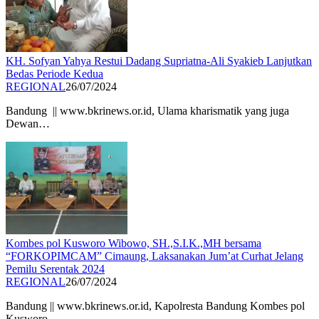
KH. Sofyan Yahya Restui Dadang Supriatna-Ali Syakieb Lanjutkan
Bedas Periode Kedua
REGIONAL
26/07/2024
Bandung || www.bkrinews.or.id, Ulama kharismatik yang juga
Dewan…
Kombes pol Kusworo Wibowo, SH.,S.I.K.,MH bersama
“FORKOPIMCAM” Cimaung, Laksanakan Jum’at Curhat Jelang
Pemilu Serentak 2024
REGIONAL
26/07/2024
Bandung || www.bkrinews.or.id, Kapolresta Bandung Kombes pol
Kusworo…