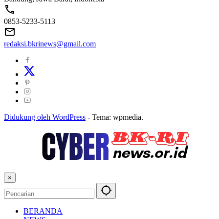
0853-5233-5113
redaksi.bkrinews@gmail.com
Didukung oleh WordPress
-
Tema: wpmedia.
×
BERANDA