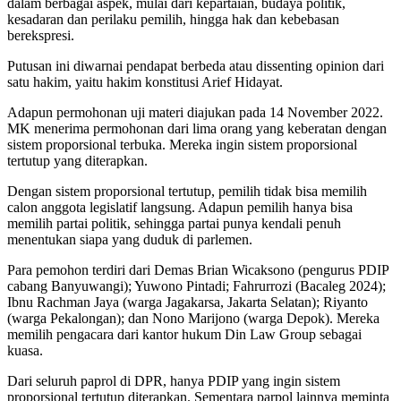
dalam berbagai aspek, mulai dari kepartaian, budaya politik,
kesadaran dan perilaku pemilih, hingga hak dan kebebasan
berekspresi.
Putusan ini diwarnai pendapat berbeda atau dissenting opinion dari
satu hakim, yaitu hakim konstitusi Arief Hidayat.
Adapun permohonan uji materi diajukan pada 14 November 2022.
MK menerima permohonan dari lima orang yang keberatan dengan
sistem proporsional terbuka. Mereka ingin sistem proporsional
tertutup yang diterapkan.
Dengan sistem proporsional tertutup, pemilih tidak bisa memilih
calon anggota legislatif langsung. Adapun pemilih hanya bisa
memilih partai politik, sehingga partai punya kendali penuh
menentukan siapa yang duduk di parlemen.
Para pemohon terdiri dari Demas Brian Wicaksono (pengurus PDIP
cabang Banyuwangi); Yuwono Pintadi; Fahrurrozi (Bacaleg 2024);
Ibnu Rachman Jaya (warga Jagakarsa, Jakarta Selatan); Riyanto
(warga Pekalongan); dan Nono Marijono (warga Depok). Mereka
memilih pengacara dari kantor hukum Din Law Group sebagai
kuasa.
Dari seluruh paprol di DPR, hanya PDIP yang ingin sistem
proporsional tertutup diterapkan. Sementara parpol lainnya meminta