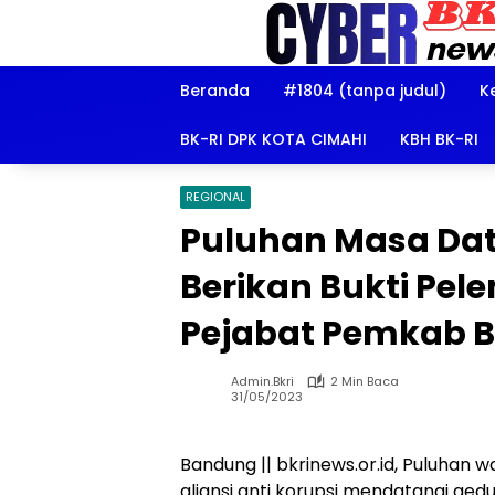
Langsung
ke
konten
Beranda
#1804 (tanpa judul)
K
BK-RI DPK KOTA CIMAHI
KBH BK-RI
REGIONAL
Puluhan Masa Da
Berikan Bukti Pe
Pejabat Pemkab 
Admin.bkri
2 Min Baca
31/05/2023
Bandung || bkrinews.or.id, Puluhan
aliansi anti korupsi mendatangi ged