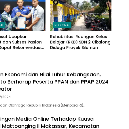
AL
REGIONAL
usuf Ucapkan
Rehabilitasi Ruangan Kelas
t dan Sukses Paslon
Belajar (RKB) SDN 2 Cikalong
Dapat Rekomendasi
Diduga Proyek Siluman
HY di Pilbup
ng
n Ekonomi dan Nilai Luhur Kebangsaan,
to Berharap Peserta PPAN dan PPAP 2024
sator
7/2024
dan Olahraga Republik Indonesia (Menpora RI)…
dingan Media Online Terhadap Kuasa
 Mattoanging II Makassar, Kecamatan