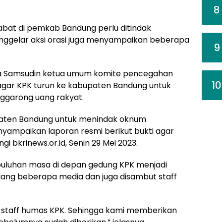
8
bat di pemkab Bandung perlu ditindak
menggelar aksi orasi juga menyampaikan beberapa
9
ama Samsudin ketua umum komite pencegahan
10
ar agar KPK turun ke kabupaten Bandung untuk
garong uang rakyat.
paten Bandung untuk menindak oknum
yampaikan laporan resmi berikut bukti agar
ngi bkrinews.or.id, Senin 29 Mei 2023.
r puluhan masa di depan gedung KPK menjadi
dang beberapa media dan juga disambut staff
leh staff humas KPK. Sehingga kami memberikan