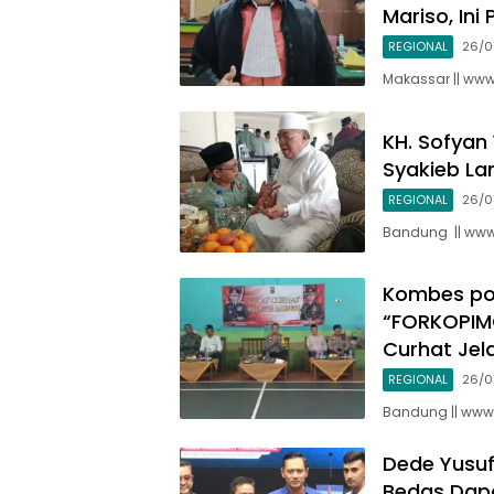
Mariso, Ini
REGIONAL
26/0
Makassar || www
KH. Sofyan
Syakieb La
REGIONAL
26/0
Bandung || www.
Kombes pol
“FORKOPIM
Curhat Jel
REGIONAL
26/0
Bandung || www.
Dede Yusuf
Bedas Dapa