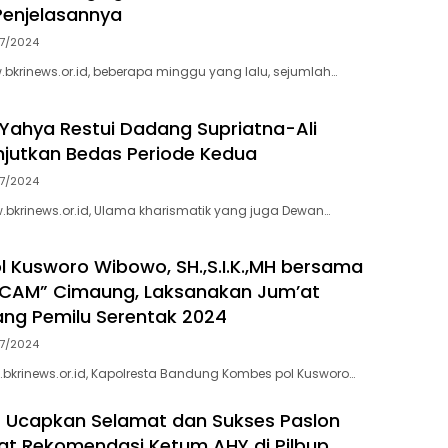
 Penjelasannya
7/2024
.bkrinews.or.id, beberapa minggu yang lalu, sejumlah…
 Yahya Restui Dadang Supriatna-Ali
njutkan Bedas Periode Kedua
7/2024
bkrinews.or.id, Ulama kharismatik yang juga Dewan…
 Kusworo Wibowo, SH.,S.I.K.,MH bersama
CAM” Cimaung, Laksanakan Jum’at
ang Pemilu Serentak 2024
7/2024
bkrinews.or.id, Kapolresta Bandung Kombes pol Kusworo…
 Ucapkan Selamat dan Sukses Paslon
t Rekomendasi Ketum AHY di Pilbup