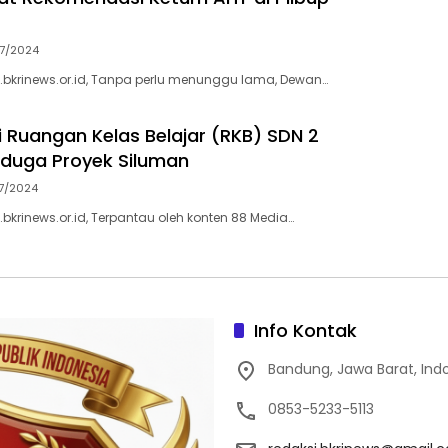
7/2024
bkrinews.or.id, Tanpa perlu menunggu lama, Dewan…
i Ruangan Kelas Belajar (RKB) SDN 2
iduga Proyek Siluman
7/2024
bkrinews.or.id, Terpantau oleh konten 88 Media…
Info Kontak
Bandung, Jawa Barat, Ind
0853-5233-5113