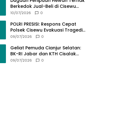
Bermartabat
Dugaan Penipuan Hewan Ternak
Berkedok Jual-Beli di Cisewu
Garut: Ratusan Juta Rupiah Raib,
10/07/2026
0
BK-RI Desak Polda Jabar Turun
Tangan
POLRI PRESISI: Respons Cepat
Polsek Cisewu Evakuasi Tragedi
Gantung Diri, Kedepankan
09/07/2026
0
Pendekatan Spiritual dan Hukum
Demi Jaga Marwah Negara
Geliat Pemuda Cianjur Selatan:
BK-RI Jabar dan KTH Cisalak
Cidaun Dobrak Potensi Wisata
09/07/2026
0
Berbasis Regulasi