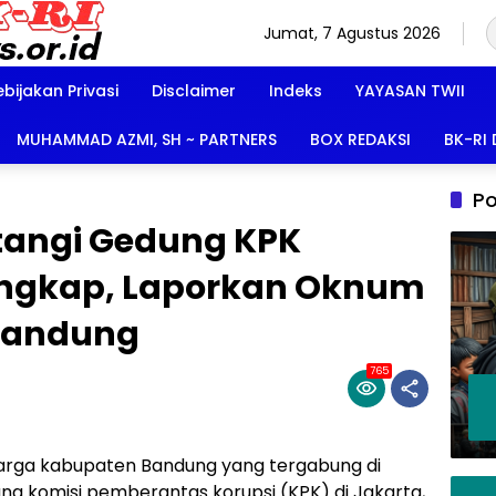
Jumat, 7 Agustus 2026
ebijakan Privasi
Disclaimer
Indeks
YAYASAN TWII
MUHAMMAD AZMI, SH ~ PARTNERS
BOX REDAKSI
BK-RI
Po
tangi Gedung KPK
lengkap, Laporkan Oknum
Bandung
765
 warga kabupaten Bandung yang tergabung di
ung komisi pemberantas korupsi (KPK) di Jakarta,