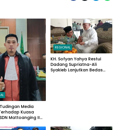
REGIONAL
KH. Sofyan Yahya Restui
Dadang Supriatna-Ali
Syakieb Lanjutkan Bedas
Periode Kedua
AL
 Tudingan Media
 Terhadap Kuasa
SDN Mattoanging II
ar, Kecamatan
 Ini Penjelasannya