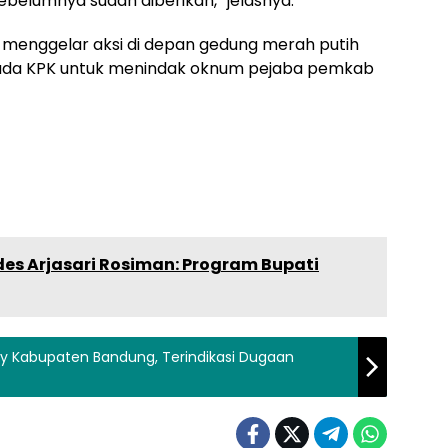
ebelumnya sudah diberikan,” jelasnya.
t, menggelar aksi di depan gedung merah putih
ada KPK untuk menindak oknum pejaba pemkab
es Arjasari Rosiman: Program Bupati
aray Kabupaten Bandung, Terindikasi Dugaan