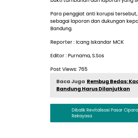
bukti tambahan dari laporan yang s
Para penggiat anti korupsi tersebu
sebagai laporan dan dukungan kep
Bandung.
Reporter : Icang Iskandar MCK
Editor : Purnama, S.Sos
Post Views:
765
Baca Juga
Rembug Bedas: Kad
Bandung Harus Dilanjutkan
Dibalik Revitalisasi Pasar Cip
Rekayasa