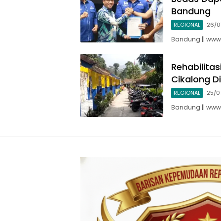
Bandung
REGIONAL
26/0
Bandung || www.
Rehabilitas
Cikalong D
REGIONAL
25/0
Bandung || www.