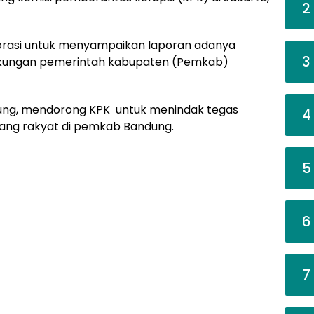
2
orasi untuk menyampaikan laporan adanya
3
ingkungan pemerintah kabupaten (Pemkab)
ndung, mendorong KPK untuk menindak tegas
4
ng rakyat di pemkab Bandung.
5
6
7