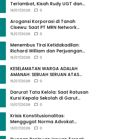
Terlambat, Kisah Rudy UGT dan
Misi Membangun SDM Bangsa
19/07/2026
0
Lewat Kuliah Jarak Jauh
Arogansi Korporasi di Tanah
Cisewu: Saat PT MRN Network
Global Mengabaikan Adab dan
15/07/2026
0
Hukum
Menembus Tirai Ketidakadilan:
Richard William dan Perjuangan
Konstitusional Advokat dalam
15/07/2026
0
KUHAP Baru
KESELAMATAN WARGA ADALAH
AMANAH: SEBUAH SERUAN ATAS
SEMRAWUTNYA KABEL UTILITAS
15/07/2026
0
Darurat Tata Kelola: Saat Ratusan
Kursi Kepala Sekolah di Garut
“Dibiarkan Kosong” di Tengah
13/07/2026
0
Tumpukan Guru Kompeten
Krisis Konstitusionalitas:
Menggugat Norma Advokat
dalam KUHAP Nomor 20 Tahun
13/07/2026
0
2025 demi Keadilan yang