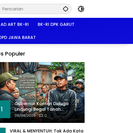
AD ART BK-RI
BK-RI DPK GARUT
 DPD JAWA BARAT
s Populer
Gubernur Konten Diduga
1
Lindungi Begal Tanah
Pasirkoja, BK-RI Buka Suara!
06/08/2026
0
VIRAL & MENYENTUH: Tak Ada Kata