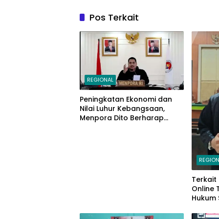
Pos Terkait
REGIONAL
Peningkatan Ekonomi dan
Nilai Luhur Kebangsaan,
Menpora Dito Berharap
Peserta PPAN dan PPAP 2024
Jadi Katalisator
REGION
Terkait
Online
Hukum 
Makass
Mariso,