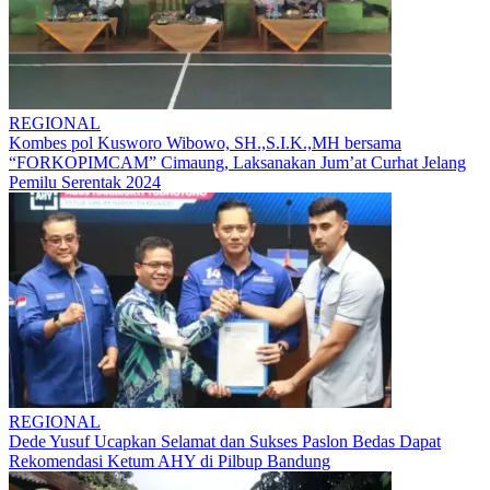
REGIONAL
Kombes pol Kusworo Wibowo, SH.,S.I.K.,MH bersama
“FORKOPIMCAM” Cimaung, Laksanakan Jum’at Curhat Jelang
Pemilu Serentak 2024
REGIONAL
Dede Yusuf Ucapkan Selamat dan Sukses Paslon Bedas Dapat
Rekomendasi Ketum AHY di Pilbup Bandung