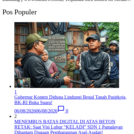
Pos Populer
1
Gubernur Konten Diduga Lindungi Begal Tanah Pasirkoja,
BK-RI Buka Suara!
06/08/2026
06/08/2026
0
2
MENEMBUS BATAS DIGITAL DI ATAS BETON
RETAK: Saat Visi Luhur “KELADI” SDN 1 Pamalayan
Dihantam Dugaan Pembangunan Asal-Asalan​!