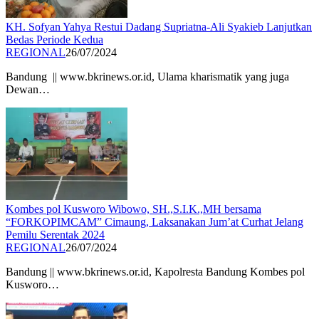
KH. Sofyan Yahya Restui Dadang Supriatna-Ali Syakieb Lanjutkan
Bedas Periode Kedua
REGIONAL
26/07/2024
Bandung || www.bkrinews.or.id, Ulama kharismatik yang juga
Dewan…
Kombes pol Kusworo Wibowo, SH.,S.I.K.,MH bersama
“FORKOPIMCAM” Cimaung, Laksanakan Jum’at Curhat Jelang
Pemilu Serentak 2024
REGIONAL
26/07/2024
Bandung || www.bkrinews.or.id, Kapolresta Bandung Kombes pol
Kusworo…