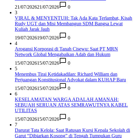
21/07/2026
21/07/2026
0
3
VIRAL & MENYENTUH: Tak Ada Kata Terlambat, Kisah
Rudy UGT dan Misi Membangun SDM Bangsa Lewat
Kuliah Jarak Jauh
19/07/2026
19/07/2026
0
4
Arogansi Korporasi di Tanah Cisewu: Saat PT MRN
Network Global Mengabaikan Adab dan Hukum
15/07/2026
15/07/2026
0
5
Menembus Tirai Ketidakadilan: Richard William dan
Perjuangan Konstitusional Advokat dalam KUHAP Baru
15/07/2026
15/07/2026
0
6
KESELAMATAN WARGA ADALAH AMANAH:
SEBUAH SERUAN ATAS SEMRAWUTNYA KABEL
UTILITAS
15/07/2026
15/07/2026
0
7
Darurat Tata Kelola: Saat Ratusan Kursi Kepala Sekolah di
Garut “Dibiarkan Kosong” di Tengah Tumpukan Guru