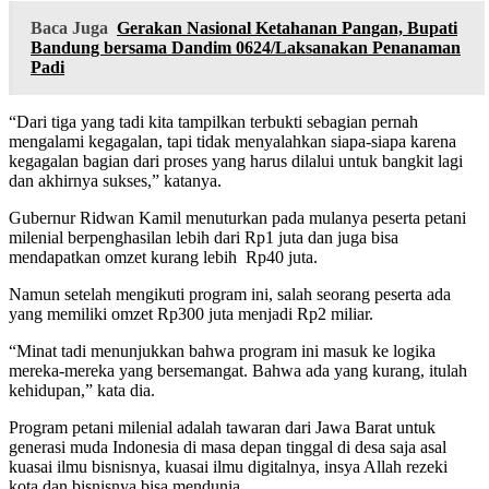
Baca Juga
Gerakan Nasional Ketahanan Pangan, Bupati
Bandung bersama Dandim 0624/Laksanakan Penanaman
Padi
“Dari tiga yang tadi kita tampilkan terbukti sebagian pernah
mengalami kegagalan, tapi tidak menyalahkan siapa-siapa karena
kegagalan bagian dari proses yang harus dilalui untuk bangkit lagi
dan akhirnya sukses,” katanya.
Gubernur Ridwan Kamil menuturkan pada mulanya peserta petani
milenial berpenghasilan lebih dari Rp1 juta dan juga bisa
mendapatkan omzet kurang lebih Rp40 juta.
Namun setelah mengikuti program ini, salah seorang peserta ada
yang memiliki omzet Rp300 juta menjadi Rp2 miliar.
“Minat tadi menunjukkan bahwa program ini masuk ke logika
mereka-mereka yang bersemangat. Bahwa ada yang kurang, itulah
kehidupan,” kata dia.
Program petani milenial adalah tawaran dari Jawa Barat untuk
generasi muda Indonesia di masa depan tinggal di desa saja asal
kuasai ilmu bisnisnya, kuasai ilmu digitalnya, insya Allah rezeki
kota dan bisnisnya bisa mendunia.