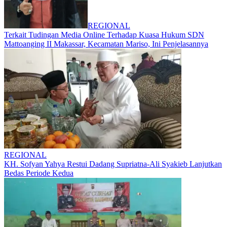
REGIONAL
Terkait Tudingan Media Online Terhadap Kuasa Hukum SDN
Mattoanging II Makassar, Kecamatan Mariso, Ini Penjelasannya
REGIONAL
KH. Sofyan Yahya Restui Dadang Supriatna-Ali Syakieb Lanjutkan
Bedas Periode Kedua