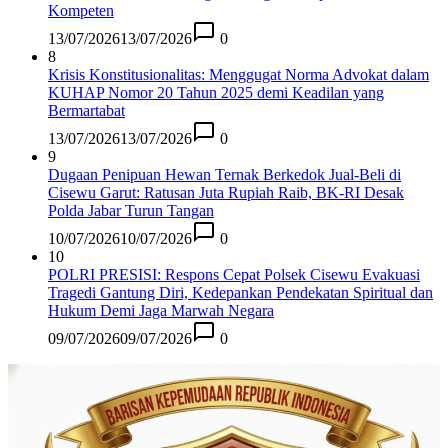
Kompeten
13/07/2026
13/07/2026
0
8
Krisis Konstitusionalitas: Menggugat Norma Advokat dalam
KUHAP Nomor 20 Tahun 2025 demi Keadilan yang
Bermartabat
13/07/2026
13/07/2026
0
9
Dugaan Penipuan Hewan Ternak Berkedok Jual-Beli di
Cisewu Garut: Ratusan Juta Rupiah Raib, BK-RI Desak
Polda Jabar Turun Tangan
10/07/2026
10/07/2026
0
10
POLRI PRESISI: Respons Cepat Polsek Cisewu Evakuasi
Tragedi Gantung Diri, Kedepankan Pendekatan Spiritual dan
Hukum Demi Jaga Marwah Negara
09/07/2026
09/07/2026
0