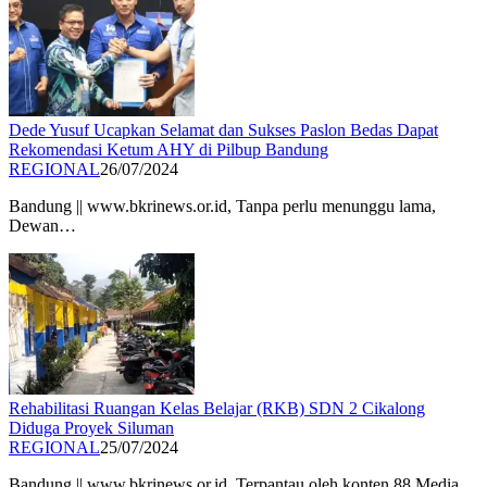
Dede Yusuf Ucapkan Selamat dan Sukses Paslon Bedas Dapat
Rekomendasi Ketum AHY di Pilbup Bandung
REGIONAL
26/07/2024
Bandung || www.bkrinews.or.id, Tanpa perlu menunggu lama,
Dewan…
Rehabilitasi Ruangan Kelas Belajar (RKB) SDN 2 Cikalong
Diduga Proyek Siluman
REGIONAL
25/07/2024
Bandung || www.bkrinews.or.id, Terpantau oleh konten 88 Media…