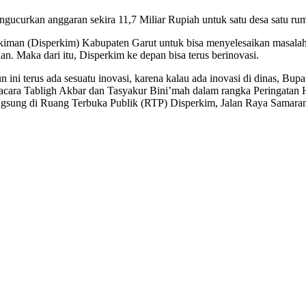
ucurkan anggaran sekira 11,7 Miliar Rupiah untuk satu desa satu rum
man (Disperkim) Kabupaten Garut untuk bisa menyelesaikan masala
. Maka dari itu, Disperkim ke depan bisa terus berinovasi.
ini terus ada sesuatu inovasi, karena kalau ada inovasi di dinas, Bupa
cara Tabligh Akbar dan Tasyakur Bini’mah dalam rangka Peringatan H
ngsung di Ruang Terbuka Publik (RTP) Disperkim, Jalan Raya Samara