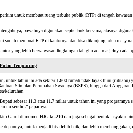
sperkim untuk membuat ruang terbuka publik (RTP) di tengah kawas
 ditengahnya, bawahnya digunakan septic tank bersama, atasnya digun
ini sudah membuat RTP di kantornya dan bisa dikunjungi oleh masyaraka
i kantor yang lebih berwawasan lingkungan lah gitu ada masjidnya ada 
n Pulau Tempurung
 untuk tahun ini ada sekitar 1.800 rumah tidak layak huni (rutilahu
Bantuan Stimulan Perumahan Swadaya (BSPS), hingga dari Anggaran 
esa/kelurahan.
Bupati sebesar 11,3 atau 11,7 miliar untuk tahun ini yang programnya 
 itu sendiri,” paparnya.
sperkim Garut di momen HJG ke-210 dan juga sebagai bentuk tasyakur b
ke depannya, untuk menjadi bisa lebih baik, dan lebih membanggakan, d