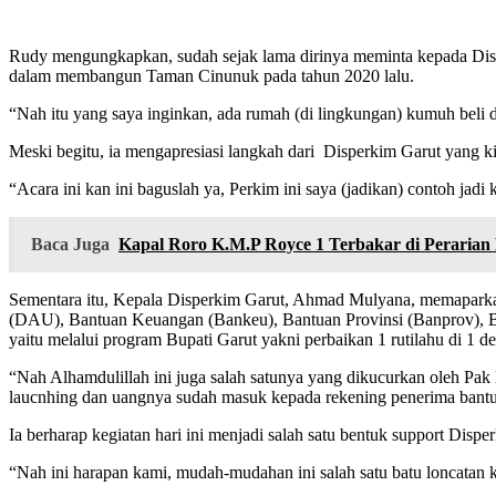
Rudy mengungkapkan, sudah sejak lama dirinya meminta kepada Di
dalam membangun Taman Cinunuk pada tahun 2020 lalu.
“Nah itu yang saya inginkan, ada rumah (di lingkungan) kumuh beli
Meski begitu, ia mengapresiasi langkah dari Disperkim Garut yang k
“Acara ini kan ini baguslah ya, Perkim ini saya (jadikan) contoh jad
Baca Juga
Kapal Roro K.M.P Royce 1 Terbakar di Peraria
Sementara itu, Kepala Disperkim Garut, Ahmad Mulyana, memaparkan,
(DAU), Bantuan Keuangan (Bankeu), Bantuan Provinsi (Banprov), 
yaitu melalui program Bupati Garut yakni perbaikan 1 rutilahu di 1 d
“Nah Alhamdulillah ini juga salah satunya yang dikucurkan oleh Pak 
laucnhing dan uangnya sudah masuk kepada rekening penerima bantuan
Ia berharap kegiatan hari ini menjadi salah satu bentuk support Di
“Nah ini harapan kami, mudah-mudahan ini salah satu batu loncatan 