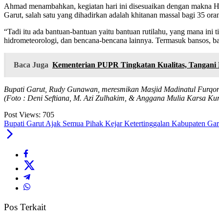
Ahmad menambahkan, kegiatan hari ini disesuaikan dengan makna HJG
Garut, salah satu yang dihadirkan adalah khitanan massal bagi 35 or
“Tadi itu ada bantuan-bantuan yaitu bantuan rutilahu, yang mana ini 
hidrometeorologi, dan bencana-bencana lainnya. Termasuk bansos, b
Baca Juga
Kementerian PUPR Tingkatan Kualitas, Tangani 
Bupati Garut, Rudy Gunawan, meresmikan Masjid Madinatul Furqon,
(Foto : Deni Seftiana, M. Azi Zulhakim, & Anggana Mulia Karsa Ku
Post Views:
705
Bupati Garut Ajak Semua Pihak Kejar Ketertinggalan Kabupaten Gar
Pos Terkait