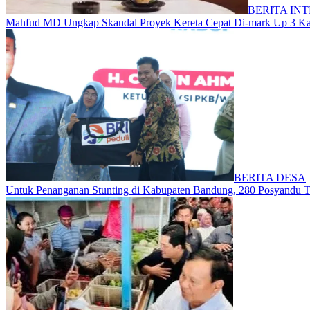
BERITA IN
Mahfud MD Ungkap Skandal Proyek Kereta Cepat Di-mark Up 3 Kali
BERITA DESA
Untuk Penanganan Stunting di Kabupaten Bandung, 280 Posyandu T