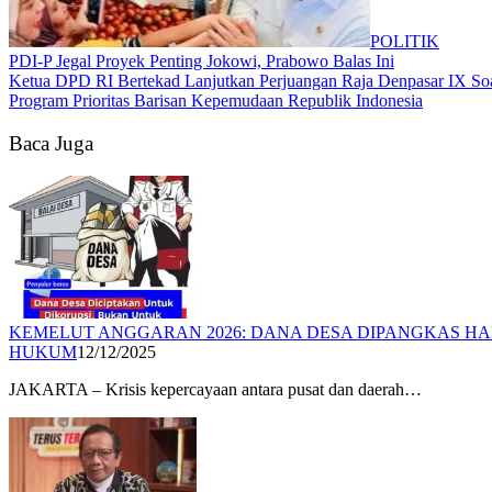
POLITIK
PDI-P Jegal Proyek Penting Jokowi, Prabowo Balas Ini
Ketua DPD RI Bertekad Lanjutkan Perjuangan Raja Denpasar IX Soa
Program Prioritas Barisan Kepemudaan Republik Indonesia
Baca Juga
KEMELUT ANGGARAN 2026: DANA DESA DIPANGKAS H
HUKUM
12/12/2025
JAKARTA – Krisis kepercayaan antara pusat dan daerah…