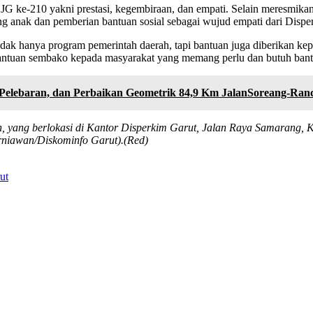
 ke-210 yakni prestasi, kegembiraan, dan empati. Selain meresmikan
ang anak dan pemberian bantuan sosial sebagai wujud empati dari Disp
tidak hanya program pemerintah daerah, tapi bantuan juga diberikan ke
antuan sembako kepada masyarakat yang memang perlu dan butuh bantu
Pelebaran, dan Perbaikan Geometrik 84,9 Km JalanSoreang-Ran
 yang berlokasi di Kantor Disperkim Garut, Jalan Raya Samarang, K
rniawan/Diskominfo Garut).(Red)
ut