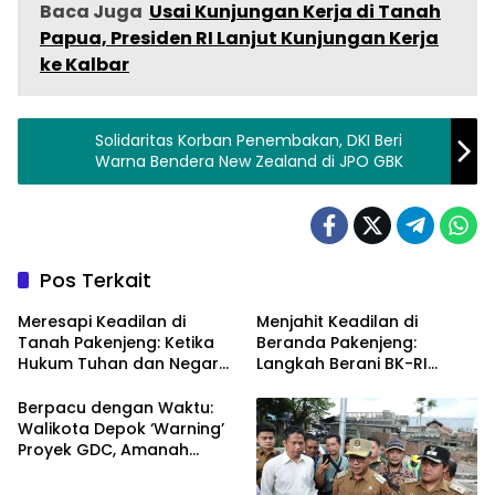
Baca Juga
Usai Kunjungan Kerja di Tanah
Papua, Presiden RI Lanjut Kunjungan Kerja
ke Kalbar
Solidaritas Korban Penembakan, DKI Beri
Warna Bendera New Zealand di JPO GBK
Pos Terkait
Meresapi Keadilan di
Menjahit Keadilan di
Tanah Pakenjeng: Ketika
Beranda Pakenjeng:
Hukum Tuhan dan Negara
Langkah Berani BK-RI
Menjaga Fitrah Manusia
Garut Menggugat
serta Semesta
Ketimpangan Hukum
Berpacu dengan Waktu:
Walikota Depok ‘Warning’
Proyek GDC, Amanah
Rakyat Tak Boleh Khianat!