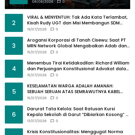
06/08/2026
0
VIRAL & MENYENTUH: Tak Ada Kata Terlambat,
2
Kisah Rudy UGT dan Misi Membangun SDM
Bangsa Lewat Kuliah Jarak Jauh
19/07/2026
0
Arogansi Korporasi di Tanah Cisewu: Saat PT
3
MRN Network Global Mengabaikan Adab dan
Hukum
15/07/2026
0
Menembus Tirai Ketidakadilan: Richard William
4
dan Perjuangan Konstitusional Advokat dalam
KUHAP Baru
15/07/2026
0
KESELAMATAN WARGA ADALAH AMANAH:
5
SEBUAH SERUAN ATAS SEMRAWUTNYA KABEL
UTILITAS
15/07/2026
0
Darurat Tata Kelola: Saat Ratusan Kursi
6
Kepala Sekolah di Garut “Dibiarkan Kosong” di
Tengah Tumpukan Guru Kompeten
13/07/2026
0
Krisis Konstitusionalitas: Menggugat Norma