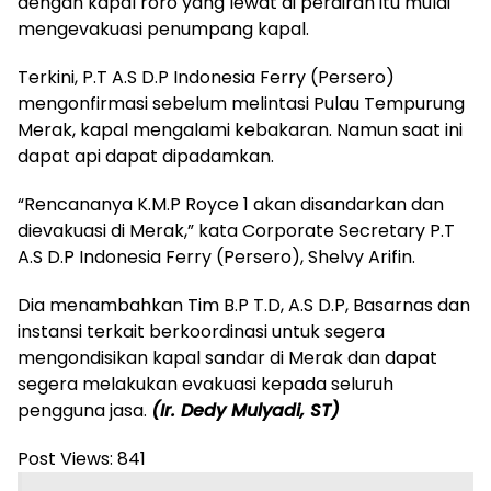
dengan kapal roro yang lewat di perairan itu mulai
mengevakuasi penumpang kapal.
Terkini, P.T A.S D.P Indonesia Ferry (Persero)
mengonfirmasi sebelum melintasi Pulau Tempurung
Merak, kapal mengalami kebakaran. Namun saat ini
dapat api dapat dipadamkan.
“Rencananya K.M.P Royce 1 akan disandarkan dan
dievakuasi di Merak,” kata Corporate Secretary P.T
A.S D.P Indonesia Ferry (Persero), Shelvy Arifin.
Dia menambahkan Tim B.P T.D, A.S D.P, Basarnas dan
instansi terkait berkoordinasi untuk segera
mengondisikan kapal sandar di Merak dan dapat
segera melakukan evakuasi kepada seluruh
pengguna jasa.
(Ir. Dedy Mulyadi, ST)
Post Views:
841