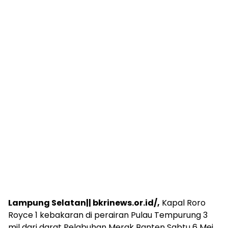
Lampung Selatan|| bkrinews.or.id/,
Kapal Roro
Royce 1 kebakaran di perairan Pulau Tempurung 3
mil dari darat Pelabuhan Merak Banten Sabtu 6 Mei