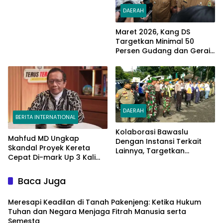
DAERAH
Maret 2026, Kang DS
Targetkan Minimal 50
Persen Gudang dan Gerai
KDKMP Terbangun di
Kabupaten Bandung
DAERAH
BERITA INTERNATIONAL
Kolaborasi Bawaslu
Mahfud MD Ungkap
Dengan Instansi Terkait
Skandal Proyek Kereta
Lainnya, Targetkan
Cepat Di-mark Up 3 Kali
Tertibkan APK Selama 3
Lipat.!!
Hari Serentak di Kab.
Bandung
Baca Juga
Meresapi Keadilan di Tanah Pakenjeng: Ketika Hukum
Tuhan dan Negara Menjaga Fitrah Manusia serta
Semesta