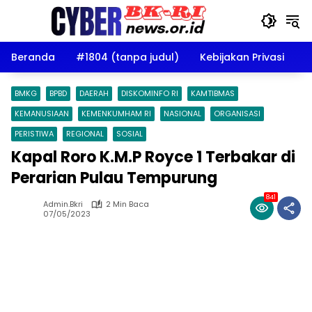
Langsung
ke
konten
Beranda
#1804 (tanpa judul)
Kebijakan Privasi
D
BMKG
BPBD
DAERAH
DISKOMINFO RI
KAMTIBMAS
KEMANUSIAAN
KEMENKUMHAM RI
NASIONAL
ORGANISASI
PERISTIWA
REGIONAL
SOSIAL
Kapal Roro K.M.P Royce 1 Terbakar di
Perarian Pulau Tempurung
841
Admin.bkri
2 Min Baca
07/05/2023