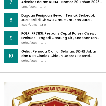
7
Advokat dalam KUHAP Nomor 20 Tahun 2025
demi Keadilan yang Bermartabat
13/07/2026
0
Dugaan Penipuan Hewan Ternak Berkedok
8
Jual-Beli di Cisewu Garut: Ratusan Juta
Rupiah Raib, BK-RI Desak Polda Jabar Turun
10/07/2026
0
Tangan
POLRI PRESISI: Respons Cepat Polsek Cisewu
9
Evakuasi Tragedi Gantung Diri, Kedepankan
Pendekatan Spiritual dan Hukum Demi Jaga
09/07/2026
0
Marwah Negara
Geliat Pemuda Cianjur Selatan: BK-RI Jabar
10
dan KTH Cisalak Cidaun Dobrak Potensi
Wisata Berbasis Regulasi
09/07/2026
0