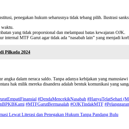
stitusi, penegakan hukum seharusnya tidak tebang pilih. Ilustrasi sanks
 waktu.
ambatan yang tidak proporsional dan melampaui batas kewajaran OJK.
ur internal MTF Garut agar tidak ada “nasabah lain” yang menjadi kor
di Pilkada 2024
 angka dalam neraca saldo. Tanpa adanya kebijakan yang manusiawi da
tara hak milik mereka disandera adalah bentuk komunikasi yang sanga
ruratEmpatiFinansial
​#DendaMencekikNasabah
​#HanyaTelatSehari (M
kanBPKBKami
​#MTFGarutBermasalah
​#OJKTindakMTF
​#Pelanggar
masi Lewat Literasi dan Penegakan Hukum Tanpa Pandang Bulu