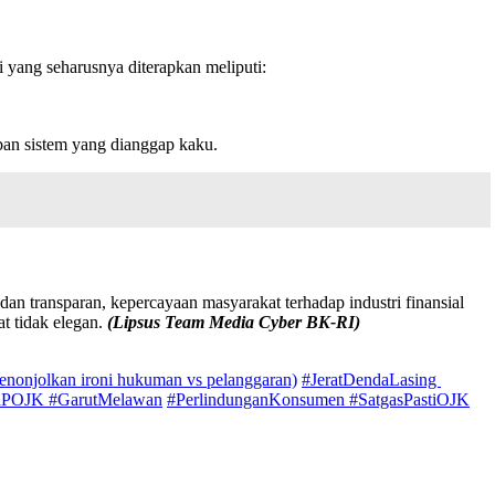
i yang seharusnya diterapkan meliputi:
ban sistem yang dianggap kaku.
n transparan, kepercayaan masyarakat terhadap industri finansial
t tidak elegan.
(Lipsus Team Media Cyber BK-RI)
enonjolkan ironi hukuman vs pelanggaran)
​#JeratDendaLasing ​
anPOJK ​#GarutMelawan
​#PerlindunganKonsumen ​#SatgasPastiOJK