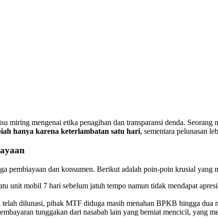
u miring mengenai etika penagihan dan transparansi denda. Seorang 
iah hanya karena keterlambatan satu hari
, sementara pelunasan leb
iayaan
baga pembiayaan dan konsumen. Berikut adalah poin-poin krusial yang
atu unit mobil 7 hari sebelum jatuh tempo namun tidak mendapat apresia
a telah dilunasi, pihak MTF diduga masih menahan BPKB hingga dua m
mbayaran tunggakan dari nasabah lain yang berniat mencicil, yang m