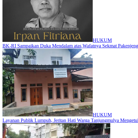
HUKUM
BK-RI Sampaikan Duka Mendalam atas Wafatnya Sekmat Pakenjeng, 
HUKUM
Layanan Publik Lumpuh, Jeritan Hati Warga Tanjungmulya Mengetuk