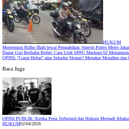
HUKUM
Menjemput Ridho Illahi lewat Pengabdian: Sinergi Polres Metro Ja
Dapur Gizi Berbalut Religi: Cara Unik SPPG Maripari 02 Memanusi
OPINI: “Garut Hebat” atau Sekadar Slogan? Menakar Moralitas dan L
Baca Juga
OPINI PUBLIK: Ketika Pena Terborgol dan Hukum Menjadi Jeba
HUKUM
02/04/2026