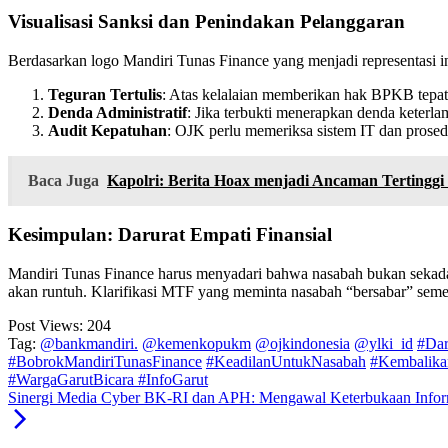
Visualisasi Sanksi dan Penindakan Pelanggaran
​Berdasarkan logo Mandiri Tunas Finance yang menjadi representasi in
Teguran Tertulis
: Atas kelalaian memberikan hak BPKB tepat
Denda Administratif
: Jika terbukti menerapkan denda keterl
Audit Kepatuhan
: OJK perlu memeriksa sistem IT dan prosed
Baca Juga
Kapolri: Berita Hoax menjadi Ancaman Tertinggi 
Kesimpulan: Darurat Empati Finansial
​Mandiri Tunas Finance harus menyadari bahwa nasabah bukan sekadar
akan runtuh. Klarifikasi MTF yang meminta nasabah “bersabar” semen
Post Views:
204
Tag:
@bankmandiri.
@kemenkopukm
​@ojkindonesia
@ylki_id
​#Da
#BobrokMandiriTunasFinance
​#KeadilanUntukNasabah
​#Kembali
#WargaGarutBicara ​#InfoGarut
Sinergi Media Cyber BK-RI dan APH: Mengawal Keterbukaan Infor