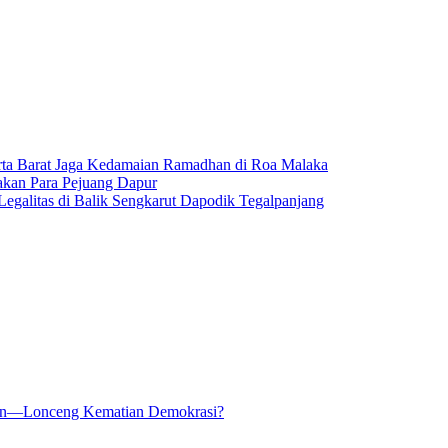
karta Barat Jaga Kedamaian Ramadhan di Roa Malaka
akan Para Pejuang Dapur
egalitas di Balik Sengkarut Dapodik Tegalpanjang
kan—Lonceng Kematian Demokrasi?