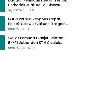
Bermartabat
Dugaan Penipuan Hewan Ternak
Berkedok Jual-Beli di Cisewu
Garut: Ratusan Juta Rupiah Raib,
10/07/2026
0
BK-RI Desak Polda Jabar Turun
Tangan
POLRI PRESISI: Respons Cepat
Polsek Cisewu Evakuasi Tragedi
Gantung Diri, Kedepankan
09/07/2026
0
Pendekatan Spiritual dan Hukum
Demi Jaga Marwah Negara
Geliat Pemuda Cianjur Selatan:
BK-RI Jabar dan KTH Cisalak
Cidaun Dobrak Potensi Wisata
09/07/2026
0
Berbasis Regulasi