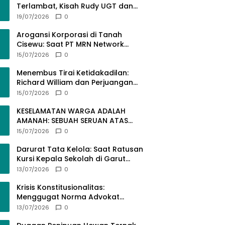
Terlambat, Kisah Rudy UGT dan
Misi Membangun SDM Bangsa
19/07/2026
0
Lewat Kuliah Jarak Jauh
Arogansi Korporasi di Tanah
Cisewu: Saat PT MRN Network
Global Mengabaikan Adab dan
15/07/2026
0
Hukum
Menembus Tirai Ketidakadilan:
Richard William dan Perjuangan
Konstitusional Advokat dalam
15/07/2026
0
KUHAP Baru
KESELAMATAN WARGA ADALAH
AMANAH: SEBUAH SERUAN ATAS
SEMRAWUTNYA KABEL UTILITAS
15/07/2026
0
Darurat Tata Kelola: Saat Ratusan
Kursi Kepala Sekolah di Garut
“Dibiarkan Kosong” di Tengah
13/07/2026
0
Tumpukan Guru Kompeten
Krisis Konstitusionalitas:
Menggugat Norma Advokat
dalam KUHAP Nomor 20 Tahun
13/07/2026
0
2025 demi Keadilan yang