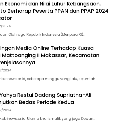
n Ekonomi dan Nilai Luhur Kebangsaan,
to Berharap Peserta PPAN dan PPAP 2024
sator
7/2024
dan Olahraga Republik Indonesia (Menpora RI)…
dingan Media Online Terhadap Kuasa
 Mattoanging II Makassar, Kecamatan
 Penjelasannya
7/2024
.bkrinews.or.id, beberapa minggu yang lalu, sejumlah…
 Yahya Restui Dadang Supriatna-Ali
njutkan Bedas Periode Kedua
7/2024
bkrinews.or.id, Ulama kharismatik yang juga Dewan…