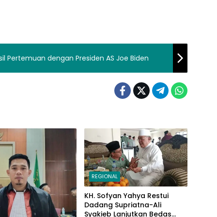
sil Pertemuan dengan Presiden AS Joe Biden
REGIONAL
KH. Sofyan Yahya Restui
Dadang Supriatna-Ali
Syakieb Lanjutkan Bedas