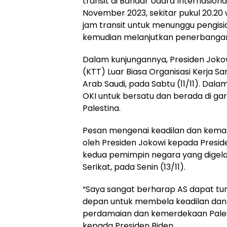
transit di Bandar Udara Internasion
November 2023, sekitar pukul 20.20 
jam transit untuk menunggu pengis
kemudian melanjutkan penerbangan
Dalam kunjungannya, Presiden Jokow
(KTT) Luar Biasa Organisasi Kerja Sa
Arab Saudi, pada Sabtu (11/11). Dal
OKI untuk bersatu dan berada di gar
Palestina.
Pesan mengenai keadilan dan keman
oleh Presiden Jokowi kepada Presi
kedua pemimpin negara yang digela
Serikat, pada Senin (13/11).
“Saya sangat berharap AS dapat tu
depan untuk membela keadilan dan 
perdamaian dan kemerdekaan Palest
kepada Presiden Biden.