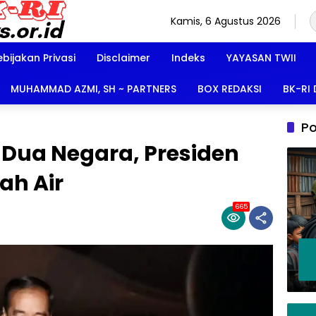
Kamis, 6 Agustus 2026
ebijakan Privasi
Disclaimer
Indeks
YAYASAN TWII
MUHAMMAD AZMI, SH ~ PARTNERS
BOX REDAKSI
BK-RI
Po
 Dua Negara, Presiden
ah Air
665