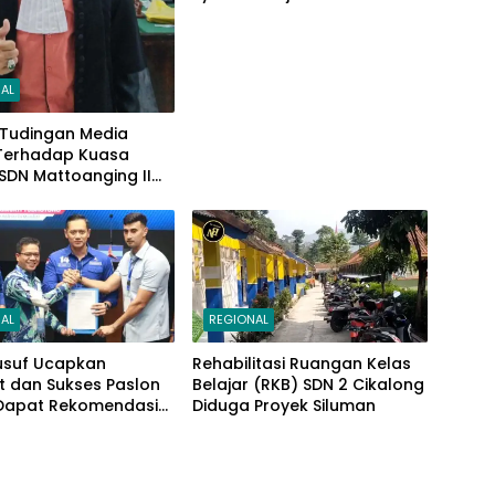
Periode Kedua
AL
 Tudingan Media
 Terhadap Kuasa
SDN Mattoanging II
ar, Kecamatan
 Ini Penjelasannya
AL
REGIONAL
usuf Ucapkan
Rehabilitasi Ruangan Kelas
t dan Sukses Paslon
Belajar (RKB) SDN 2 Cikalong
Dapat Rekomendasi
Diduga Proyek Siluman
HY di Pilbup
ng