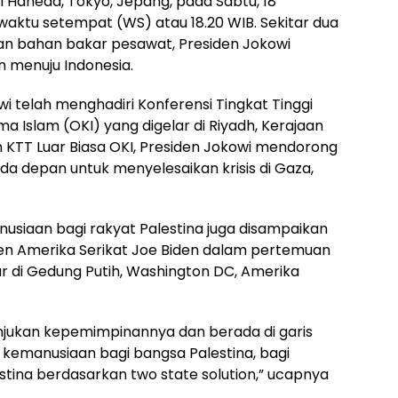
al Haneda, Tokyo, Jepang, pada Sabtu, 18
waktu setempat (WS) atau 18.20 WIB. Sekitar dua
ian bahan bakar pesawat, Presiden Jokowi
 menuju Indonesia.
i telah menghadiri Konferensi Tingkat Tinggi
ma Islam (OKI) yang digelar di Riyadh, Kerajaan
am KTT Luar Biasa OKI, Presiden Jokowi mendorong
da depan untuk menyelesaikan krisis di Gaza,
usiaan bagi rakyat Palestina juga disampaikan
den Amerika Serikat Joe Biden dalam pertemuan
r di Gedung Putih, Washington DC, Amerika
njukan kepemimpinannya dan berada di garis
kemanusiaan bagi bangsa Palestina, bagi
ina berdasarkan two state solution,” ucapnya