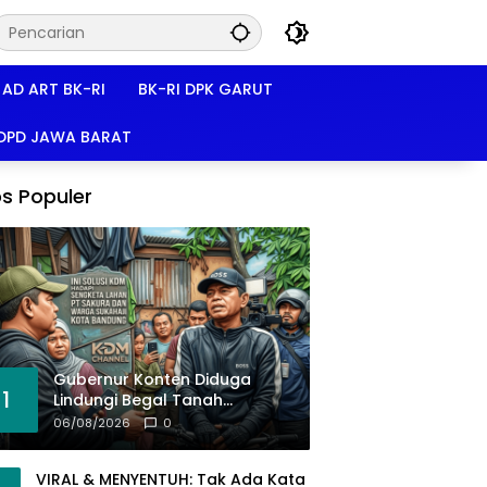
AD ART BK-RI
BK-RI DPK GARUT
 DPD JAWA BARAT
s Populer
Gubernur Konten Diduga
1
Lindungi Begal Tanah
Pasirkoja, BK-RI Buka Suara!
06/08/2026
0
VIRAL & MENYENTUH: Tak Ada Kata