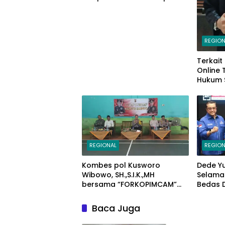
Peserta PPAN dan PPAP 2024
Jadi Katalisator
REGION
Terkait
Online
Hukum 
Makass
Mariso,
REGIONAL
REGION
Kombes pol Kusworo
Dede Y
Wibowo, SH.,S.I.K.,MH
Selama
bersama “FORKOPIMCAM”
Bedas 
Cimaung, Laksanakan
Ketum A
Jum’at Curhat Jelang Pemilu
Bandu
Baca Juga
Serentak 2024