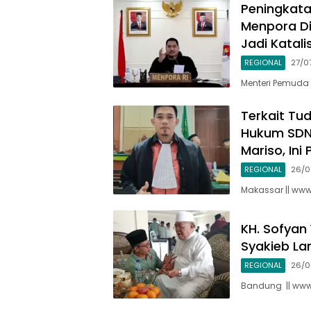
Peningkata
Menpora Di
Jadi Katali
REGIONAL
27/0
Menteri Pemuda 
Terkait Tu
Hukum SDN
Mariso, Ini
REGIONAL
26/0
Makassar || www
KH. Sofyan
Syakieb La
REGIONAL
26/0
Bandung || www.