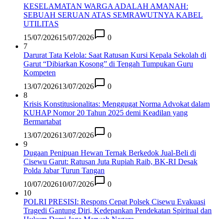
KESELAMATAN WARGA ADALAH AMANAH:
SEBUAH SERUAN ATAS SEMRAWUTNYA KABEL
UTILITAS
15/07/2026
15/07/2026
0
7
Darurat Tata Kelola: Saat Ratusan Kursi Kepala Sekolah di
Garut “Dibiarkan Kosong” di Tengah Tumpukan Guru
Kompeten
13/07/2026
13/07/2026
0
8
Krisis Konstitusionalitas: Menggugat Norma Advokat dalam
KUHAP Nomor 20 Tahun 2025 demi Keadilan yang
Bermartabat
13/07/2026
13/07/2026
0
9
Dugaan Penipuan Hewan Ternak Berkedok Jual-Beli di
Cisewu Garut: Ratusan Juta Rupiah Raib, BK-RI Desak
Polda Jabar Turun Tangan
10/07/2026
10/07/2026
0
10
POLRI PRESISI: Respons Cepat Polsek Cisewu Evakuasi
Tragedi Gantung Diri, Kedepankan Pendekatan Spiritual dan