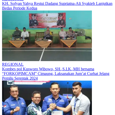
KH. Sofyan Yahya Restui Dadang Supriatna-Ali Syakieb Lanjutkan
Bedas Periode Kedua
REGIONAL
Kombes pol Kusworo Wibowo, SH.,S.I.K.,MH bersama
“FORKOPIMCAM” Cimaung, Laksanakan Jum’at Curhat Jelang
Pemilu Serentak 2024