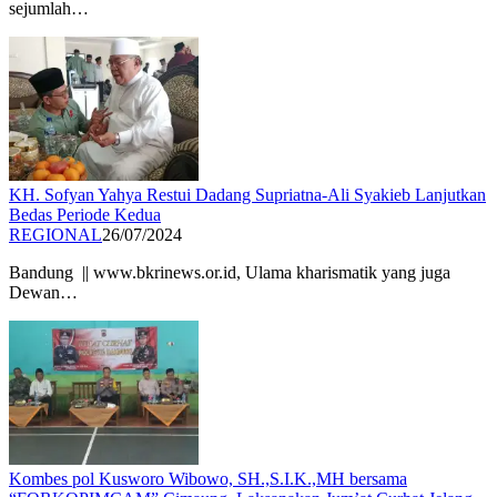
sejumlah…
KH. Sofyan Yahya Restui Dadang Supriatna-Ali Syakieb Lanjutkan
Bedas Periode Kedua
REGIONAL
26/07/2024
Bandung || www.bkrinews.or.id, Ulama kharismatik yang juga
Dewan…
Kombes pol Kusworo Wibowo, SH.,S.I.K.,MH bersama