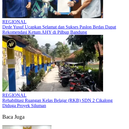
REGIONAL
Dede Yusuf Ucapkan Selamat dan Sukses Paslon Bedas Dapat
Rekomendasi Ketum AHY di Pilbup Bandung
REGIONAL
Rehabilitasi Ruangan Kelas Belajar (RKB) SDN 2 Cikalong
Diduga Proyek Siluman
Baca Juga